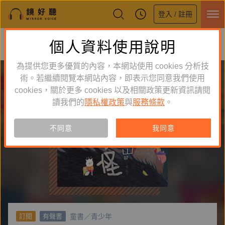
登入 / 註冊
鏡好聽全新APP上線
個人資料使用說明
下載
體驗全面升級，即刻下載
為提供您更多優質的內容，本網站使用 cookies 分析技
術。若繼續閱覽本網站內容，即表示您同意我們使用
cookies，關於更多 cookies 以及相關政策更新資訊請閱
讀我們的
隱私權政策
與
服務條款
。
不同意
我同意
童書／青少年
訂閱
有聲書