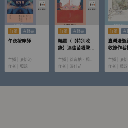
訂閱
有聲書
訂閱
有聲書
訂閱
有
午夜按摩師
曉星（【特別收
臺灣漫遊
錄】湊佳苗親聲朗
收錄作者
讀＆創作動機）
唸〈後記
主播
張怡沁
主播
徐壽柏
楊雅淳
主播
張怡
作者
譚端
作者
湊佳苗
作者
楊双