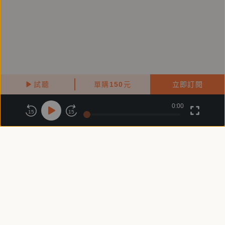
試聽
單購
150
元
立即訂閱
0:00
關於鏡好聽
版權政策
隱私政策
15
15
商務合作
付費條款
會員條款
常見問題
客服信箱
客服時間：週一 ～ 週五10:00 - 18:00（國定假日除外）