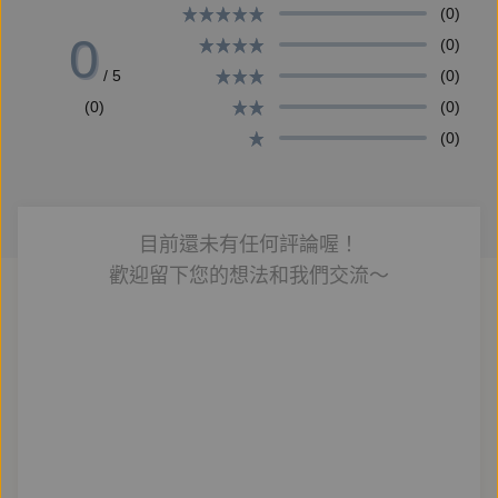
(0)
2007年應邀到大阪國際兒童文學館演講。每有新作都
0
(0)
廣受喜愛，足以顯示賴馬在圖畫書世界的魅力。每有新
/ 5
(0)
作都廣受喜愛，2014出版的《愛哭公主》榮獲兒童及
(0)
(0)
少年圖書金鼎獎，並與情緒系列《生氣王子》和《勇敢
(0)
小火車》累計逾13萬本的亮眼銷售成績，足以顯示賴
馬在圖畫書世界的魅力。
目前還未有任何評論喔！
歡迎留下您的想法和我們交流～