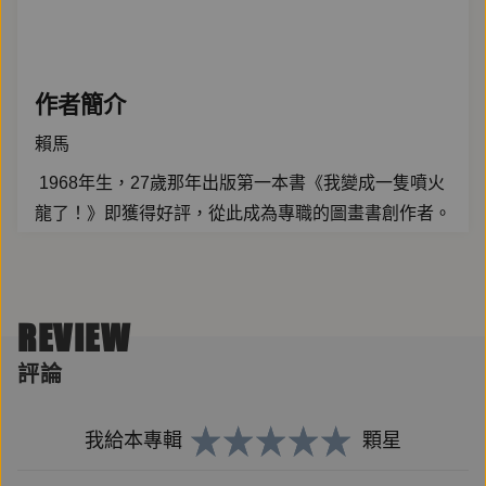
作者簡介
賴馬
1968年生，27歲那年出版第一本書《我變成一隻噴火
龍了！》即獲得好評，從此成為專職的圖畫書創作者。
目前一家五口在台灣台東玩耍生活著。在賴馬的創作
裡，每個看似幽默輕鬆的故事，其實結構嚴謹，不但務
求合情合理、還要符合邏輯；每幅以巧妙手法佈局的畫
REVIEW
面細節，都歷經反覆推敲、仔細經營。除了第一眼的驚
嘆，更禁得起一讀再讀。
評論
我給本專輯
顆星
賴馬的作品幾乎得過所有台灣重要的圖畫書獎項，亦曾
連續三年登上誠品書店暢銷書榜圖畫書類第一名。