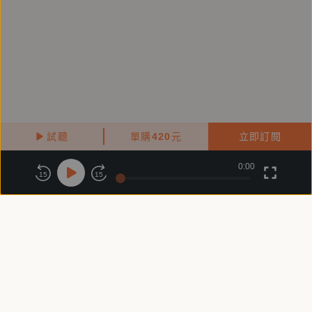
試聽
單購
420
元
立即訂閱
0:00
關於鏡好聽
版權政策
隱私政策
15
15
商務合作
付費條款
會員條款
常見問題
客服信箱