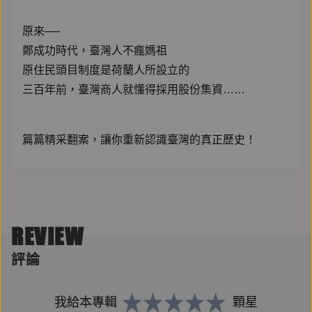
原來──
鄭成功時代，臺灣人不瘋媽祖
原住民頭目制度是荷蘭人所設立的
三百年前，臺灣商人就懂得採用股份集資……
篇篇精采翻案，讓你重新認識臺灣的真正歷史！
臺灣地理位置特殊，歷經大航海時代，國際貿易發達，
十七世紀曾被荷蘭、西班牙統治；
REVIEW
明鄭敗亡後，納入清朝版圖，政權變動頻仍，族群融合
多樣，文化發展多元。
評論
本書以歷史主題為縱軸、以近四百年時間為橫軸，立體
架構真實的臺灣面貌，完整呈現三百多年來的臺灣真
我給本專輯
顆星