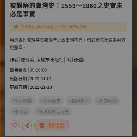
被誤解的臺灣史：1553～1860之史實未
必是事實
訂閱會員可聆聽本產品，您也可單購收藏。
暢銷書作家駱芬美臺灣歷史故事講不完，精彩補充比原書內容
更豐富。
作者
駱芬美
版權方/出版社
時報出版
節目總長
09:06:00
出版日期
2022-11-01
更新日期
2022-11-18
#時報出版
#台灣歷史
#福爾摩沙
#日據時期
#駱芬美
#被誤解的臺灣史
我要送禮