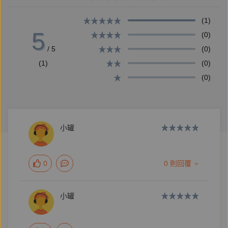
相。
(1)
5
(0)
駱芬美親述的臺灣史，共分為
/ 5
(0)
◎被誤解的臺灣史：1553～1860之史實未必是事實
(1)
(0)
◎被混淆的臺灣史：1861～1949之史實不等於事實
(0)
◎被扭曲的臺灣史：1684～1972撥開三百年的歷史迷
霧
小罐
贊助單位：文化部
剪輯工程：Poker J
0
0 則回覆
Music：Relaxing Ballad
小罐
Artist: Alexander Nakarada