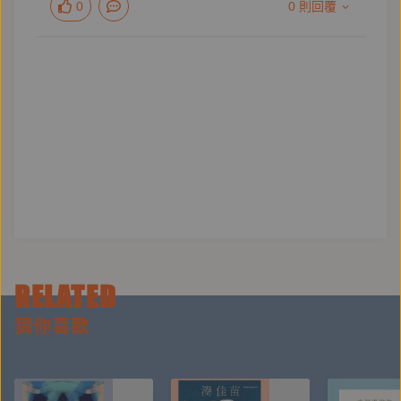
0
0 則回覆
【作者簡介】
駱芬美
九八新聞臺「九八講堂」臺灣史主講人
臺灣雲林土庫人，輔仁大學歷史系、中國文化大學史學
研究所碩士、博士
銘傳大學通識教育中心專任副教授、輔仁大學全人教育
中心兼任。教學頗受肯定，曾獲「優良教師獎」。
著有《三楊與明初之政治》、《明代官員丁憂與奪情之
研究》、《被誤解的臺灣史》、《被混淆的臺灣史》、
《被扭曲的臺灣史》等。
RELATED
猜你喜歡