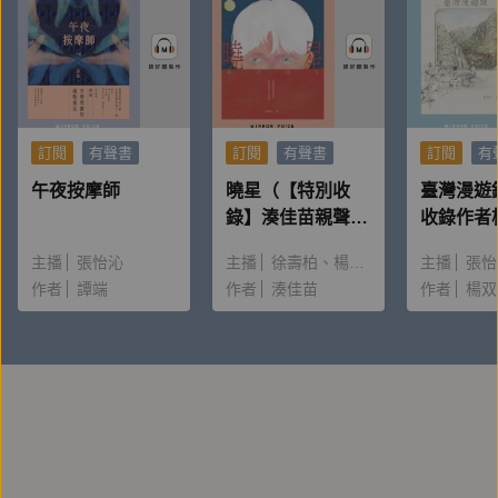
訂閱
有聲書
訂閱
有聲書
訂閱
有
午夜按摩師
曉星（【特別收
臺灣漫遊
錄】湊佳苗親聲朗
收錄作者
讀＆創作動機）
唸〈後記
主播
張怡沁
主播
徐壽柏
楊雅淳
主播
張怡
作者
譚端
作者
湊佳苗
作者
楊双