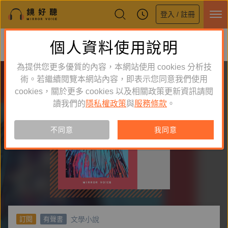
登入 / 註冊
鏡好聽全新APP上線
個人資料使用說明
下載
體驗全面升級，即刻下載
為提供您更多優質的內容，本網站使用 cookies 分析技
術。若繼續閱覽本網站內容，即表示您同意我們使用
cookies，關於更多 cookies 以及相關政策更新資訊請閱
讀我們的
隱私權政策
與
服務條款
。
不同意
我同意
文學小說
訂閱
有聲書