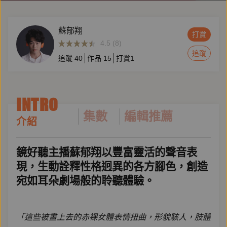
蘇郁翔
打賞
4.5 (8)
追蹤
追蹤
40
作品
15
打賞
1
INTRO
集數
編輯推薦
介紹
鏡好聽主播蘇郁翔以豐富靈活的聲音表
現，生動詮釋性格迥異的各方腳色，創造
宛如耳朵劇場般的聆聽體驗。
「這些被畫上去的赤裸女體表情扭曲，形貌駭人，肢體