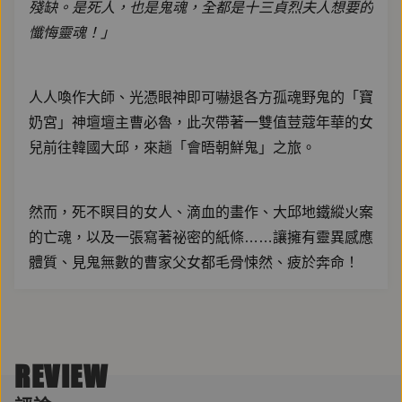
殘缺。是死人，也是鬼魂，全都是十三貞烈夫人想要的
懺悔靈魂！」
人人喚作大師、光憑眼神即可嚇退各方孤魂野鬼的「寶
奶宮」神壇壇主曹必魯，此次帶著一雙值荳蔻年華的女
兒前往韓國大邱，來趟「會晤朝鮮鬼」之旅。
然而，死不瞑目的女人、滴血的畫作、大邱地鐵縱火案
的亡魂，以及一張寫著祕密的紙條……讓擁有靈異感應
體質、見鬼無數的曹家父女都毛骨悚然、疲於奔命！
究竟，他們這次能否順利降伏怨靈、化險為夷呢？而隱
藏在鬧鬼事件背後的真相，又是如何沉重且令人嘆
REVIEW
息……？