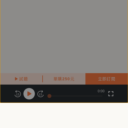
試聽
單購
250
元
立即訂閱
0:00
關於鏡好聽
版權政策
隱私政策
15
15
商務合作
付費條款
會員條款
常見問題
客服信箱