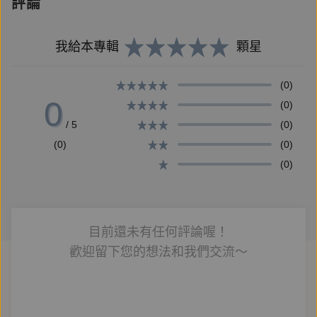
評論
【作者簡介】
我給本專輯
顆星
娜歐米
(0)
0
(0)
/ 5
(0)
怪談妖姬 X 戀文御姐系。
(0)
(0)
書寫驚悚奇情的氛圍，療癒痛著微笑的靈魂。
(0)
FB：【https://www.facebook.com/543naomi/】、
目前還未有任何評論喔！
IG：【nanami543】
歡迎留下您的想法和我們交流～
====