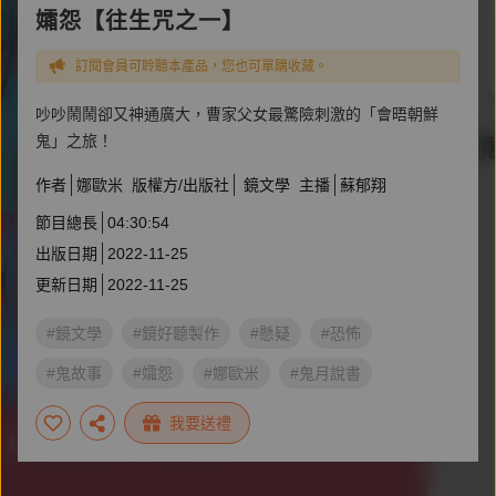
孀怨【往生咒之一】
訂閱會員可聆聽本產品，您也可單購收藏。
吵吵鬧鬧卻又神通廣大，曹家父女最驚險刺激的「會晤朝鮮
鬼」之旅！
作者
娜歐米
版權方/出版社
鏡文學
主播
蘇郁翔
節目總長
04:30:54
出版日期
2022-11-25
更新日期
2022-11-25
#鏡文學
#鏡好聽製作
#懸疑
#恐怖
#鬼故事
#孀怨
#娜歐米
#鬼月說書
我要送禮