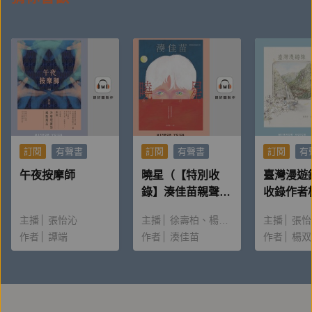
訂閱
有聲書
訂閱
有聲書
訂閱
有
午夜按摩師
曉星（【特別收
臺灣漫遊
錄】湊佳苗親聲朗
收錄作者
讀＆創作動機）
唸〈後記
主播
張怡沁
主播
徐壽柏
楊雅淳
主播
張怡
作者
譚端
作者
湊佳苗
作者
楊双