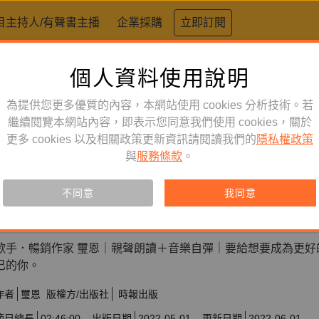
目主持人/有聲書主播
企業採購
立即訂閱
個人資料使用說明
為提供您更多優質的內容，本網站使用 cookies 分析技術。若
繼續閱覽本網站內容，即表示您同意我們使用 cookies，關於
心理勵志
訂閱
有聲書
更多 cookies 以及相關政策更新資訊請閱讀我們的
隱私權政策
你就好好當你自己：不完美也值
與
服務條款
。
氣
不同意
我同意
訂閱會員可聆聽本產品，您也可單購收藏。
歌手．暢銷作家 璽恩｜親聲朗讀＋音樂自彈｜要給想要成為更好
己的你。
作者
璽恩
版權方/出版社
時報出版
節目總長
02:46:00
出版日期
2022-05-01
更新日期
2022-06-01