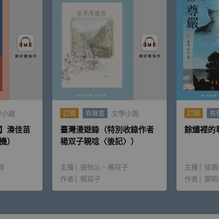
以為她是個無所畏懼的傻大姐。
璽恩談起自己的童年、要求完美的性格……讓我驚呼連連：「原
她是個「心中OS女王」，我想我也不遑多讓了。
不同面向，然而當時在友人間私密的自我剖析，這回璽恩透過文
才有機會穿透進去。如果你正巧處於不認同自我的黑暗時刻，璽
學小說
文學小說
訂閱
有聲書
訂閱
有
】湊佳苗
臺灣漫遊錄（特別收錄作者
餘燼裡的
機）
楊双子親唸〈後記〉）
！
淳
主播
張怡沁
楊双子
主播
徐壽
作者
楊双子
作者
鄭昭
」！