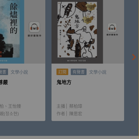
來妳那麼不喜歡自己。」、「妳也太否定自己了
字也和正在讀此書的你對談。我佩服璽恩如此誠實檢
恩有句話和你說：
文學小說
文學小說
聲書
訂閱
有聲書
尊嚴
鬼地方
柏
王怡臻
主播
蔡柏璋
峴(정소현)
作者
陳思宏