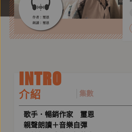
INTRO
介紹
集數
歌手．暢銷作家 璽恩
親聲朗讀＋音樂自彈