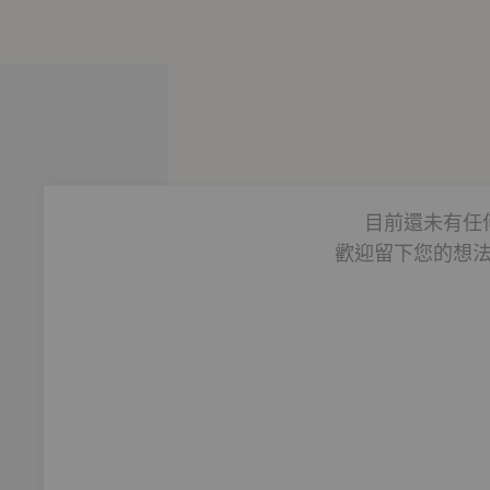
，把否定的聲音改為肯定，把隱藏的情緒拿出來梳理，
高牆終於變成了可以一躍而過的圍牆。
自己；
目前還未有任
，
歡迎留下您的想