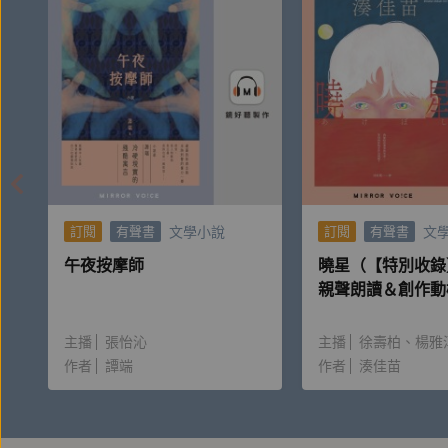
璽恩總是給人活力十足、光芒四射的性格印象，我總
但認識一個人，總不可能只理解她某個角度。有幾次
吧？」、「原來妳也有以淚洗面的日子……」璽恩說
生命已是中年的光景，我們自然能夠明白每個人都有
視自我內心的自信或自卑，然而，有黑暗的角落，光
我們都在學習相信，
文學小說
文
訂閱
有聲書
訂閱
有聲書
不用成為一位完美的人，
午夜按摩師
曉星（【特別收錄
也值得被愛。
親聲朗讀＆創作動
親愛的璽恩，請務必持續歌唱，而且要唱超過八十歲
主播
張怡沁
主播
徐壽柏
楊雅
我也要播音播到牙齒都掉了再退休。
作者
譚端
作者
湊佳苗
You have nothing to lose！請「你就好好當你自己