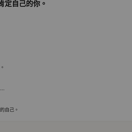
肯定自己的你。
。
…
的自己。
是阻攔你成為自己的四堵高牆，誰都可能遇到而無法跨越。