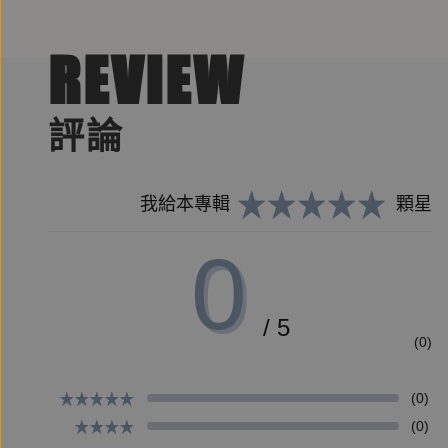
璽恩在高牆面前，開始傾聽從心底冒出來微小的聲音
REVIEW
一次又一次地慢慢搬開一磚一瓦，經過好久的時間，
評論
她領悟到：
我們以為的「做自己」，好似需要做一些事情來證明
我給本專輯
顆星
然而真正的「當自己」，就像是站在一個地方，就好
0
你需要先傾聽自己、接納自己、喜歡成為現在的你。
【推薦】
/ 5
(0)
別再把自己藏起來
by資深廣播人／金鐘獎得主 咖啡貓AKA楊盈箴
(0)
(0)