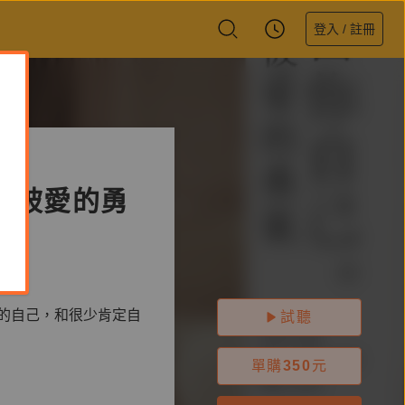
登入 / 註冊
得被愛的勇
的自己，和很少肯定自
試聽
單購
350
元