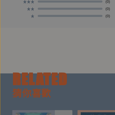
(0)
細細咀嚼《你就好好當你自己》一書，我心中吶喊著
(0)
我一直很喜歡璽恩唱的「我把自己藏了起來」。
(0)
這首歌的創作者陳逸豪牧師說：「人的本性就是很容
說：「如果我們把真實的自己拿出來，但發現別人
多年前，我也遇上成長歷程中極其低潮的一段時間，
接下來為大家播放的歌，是由璽恩所演唱的：「我把
RELATED
歌聲響起，我淚流不止，好幾次，都被璽恩的歌聲給
感覺是好久以前卻又彷彿是昨日的記憶。
猜你喜歡
一次訪問「Seventh Day」的機會，與當時
少的來賓，誰能想到，這個早年只作簡答題的女孩，