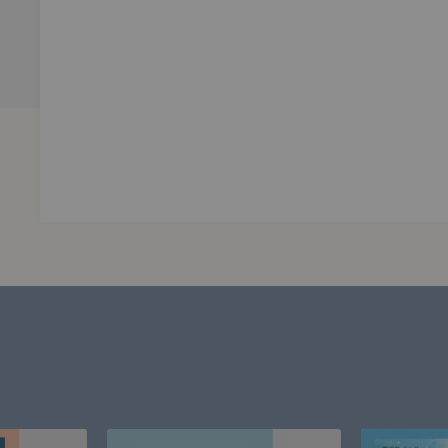
：「唉唷，璽恩，原來我們在某些部分如此相像。」
易把自己藏了起來，就像亞當和夏娃吃了善惡樹的果子後，開始
不能接納，我們就會陷入一次又一次的隱藏。」
亮眼的工作成績並無法安慰我在情感中的受挫，好幾次揚起微笑
自己藏了起來」。
深深地擁抱。
一頭捲髮的璽恩相遇在錄音室裡，那時我對她或作品的提問，經常只
後來竟也成了廣播節目主持人！