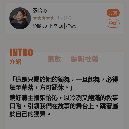
張怡沁
打賞
4.7 (17)
追蹤
追蹤
69
作品
18
打賞
5
INTRO
集數
編輯推薦
介紹
「這是只屬於她的獨舞，一旦起舞，必得
舞至幕落，方可罷休。」
鏡好聽主播張怡沁，以冷冽又飽滿的敘事
口吻，引領我們在故事的舞台上，跳著屬
於自己的獨舞。