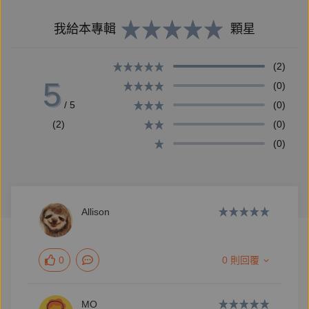
作，即獲日本群像新人文學獎優秀作，為台灣獲此獎第
一人。繁體中文版由作者本人親自譯寫而成。
我給本專輯
顆星
(2)
【作者簡介】
5
(0)
/ 5
(0)
(2)
(0)
李琴峰（Li Kotomi）
(0)
中日雙語作家、譯者。
Allison
一九八九年生於臺灣，十五歲自習日文，同時嘗試以中
文創作小說。二○一三年旅居日本。二○一七年，首次
0
0 則回覆
以日文創作的小說《獨舞》獲選第六十屆「群像新人文
學獎」優秀作，二○二一年再以《北極星灑落之夜》獲
得第七十一屆藝術選獎文部科學大臣新人獎文學部門獎
MO