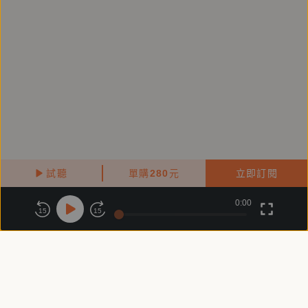
試聽
單購
280
元
立即訂閱
0:00
關於鏡好聽
版權政策
隱私政策
15
15
商務合作
付費條款
會員條款
常見問題
客服信箱