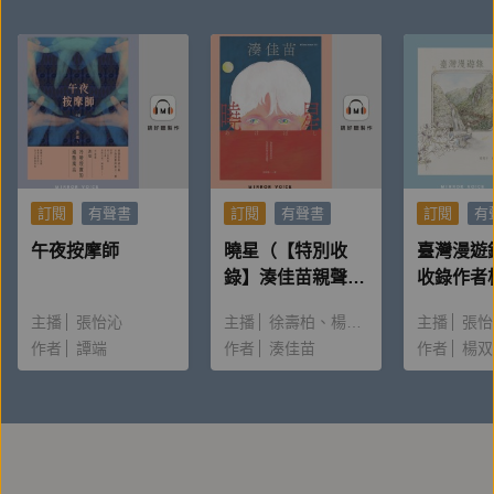
產品企劃：王乃柔
錄音：蔡恩禮
後製：林姷廷
訂閱
有聲書
訂閱
有聲書
訂閱
有
午夜按摩師
曉星（【特別收
臺灣漫遊
錄】湊佳苗親聲朗
收錄作者
讀＆創作動機）
唸〈後記
主播
張怡沁
主播
徐壽柏
楊雅淳
主播
張怡
作者
譚端
作者
湊佳苗
作者
楊双