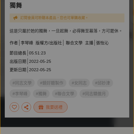
獨舞
訂閱會員可聆聽本產品，您也可單購收藏。
這是只屬於她的獨舞，一旦起舞，必得舞至幕落，方可罷休。
作者
李琴峰
版權方/出版社
聯合文學
主播
張怡沁
節目總長
05:51:23
出版日期
2022-05-25
更新日期
2022-05-25
#同志文學
#鏡好聽製作
#女同志
#邱妙津
#李琴峰
#獨舞
#聯合文學
#同志驕傲月
我要送禮