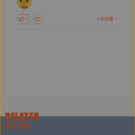
項；同年又以本書《彼岸花盛開之島》入圍三島由紀夫
獎，並獲得第一百六十五屆芥川龍之介獎，成為史上第
0
0 則回覆
一位獲芥川獎的臺籍作家。
已出版單行本作品有《獨舞》、《倒數五秒月牙》（聯
合文學）、《北極星灑落之夜》（尖端）、《星月
夜》、《生之祝禱》等。譯書除自己的作品外，有東山
彰良《越境》（日譯中）、李屏瑤《向光植物》（中譯
日）。
個人網站：www.likotomi.com
RELATED
=====
猜你喜歡