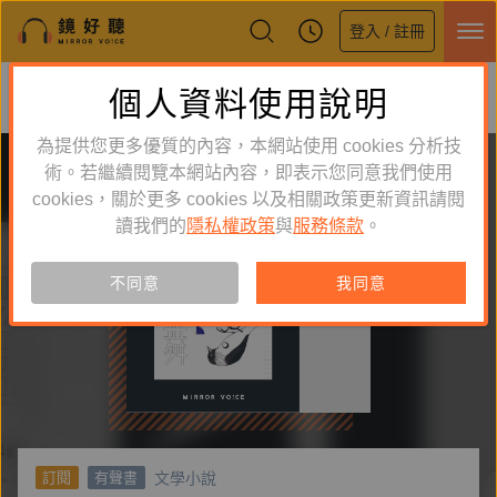
登入 / 註冊
鏡好聽全新APP上線
個人資料使用說明
下載
體驗全面升級，即刻下載
為提供您更多優質的內容，本網站使用 cookies 分析技
術。若繼續閱覽本網站內容，即表示您同意我們使用
cookies，關於更多 cookies 以及相關政策更新資訊請閱
讀我們的
隱私權政策
與
服務條款
。
不同意
我同意
文學小說
訂閱
有聲書