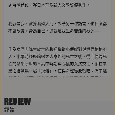
★台灣首位，獲日本群像新人文學獎優秀作。
我就是我，就算渡過大海，說著另一種語言，也什麼都
不會改變。身為自己，這就是我生命苦難的根源──
作為女同志降生於世的趙迎梅從小便感到與世界格格不
入，小學時經歷暗戀之人意外的死亡之後，從此便為死
亡的念想所糾纏。高中時期與心儀的女孩交往，卻在畢
業之後遭遇一場「災難」，使得命運從此轉暗。為了逃
離過去，趙迎梅改名趙紀惠，在大學畢業後移居日本，
融入日本職場生活，過著平靜的時光。然而過去的黑影
終將追趕而至，逼得趙紀惠再次踏上逃亡之旅──
REVIEW
評論
台灣出身、二十三歲時旅居日本，李琴峰首次以日語創