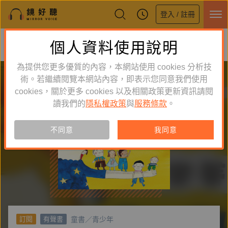
登入 / 註冊
鏡好聽全新APP上線
個人資料使用說明
下載
體驗全面升級，即刻下載
為提供您更多優質的內容，本網站使用 cookies 分析技
術。若繼續閱覽本網站內容，即表示您同意我們使用
cookies，關於更多 cookies 以及相關政策更新資訊請閱
讀我們的
隱私權政策
與
服務條款
。
不同意
我同意
童書／青少年
訂閱
有聲書