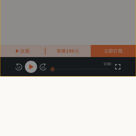
試聽
單購
150
元
立即訂閱
0:00
關於鏡好聽
版權政策
隱私政策
15
15
商務合作
付費條款
會員條款
常見問題
客服信箱
客服時間：週一 ～ 週五10:00 - 18:00（國定假日除外）