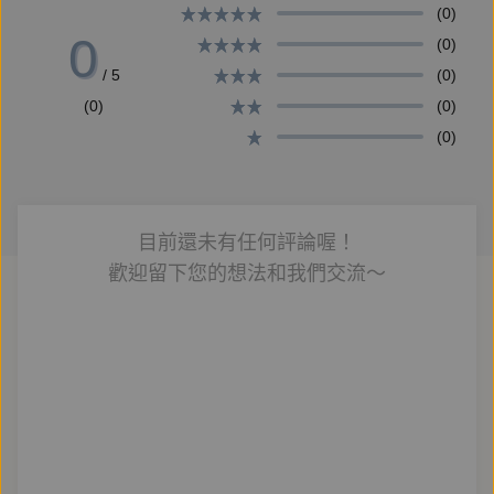
部」，持續繪本創作的能量。2015年催生台灣第一本
(0)
0
繪本MOOK《大野狼。繪本誌》。已出版作品有《給我
(0)
咬一口》、《給你咬一口》、《嘰哩咕嚕碰》、《我家
/ 5
(0)
在這裡》、《繪本感小物的旅行紀事》、《好東西》、
(0)
(0)
《躲好了沒？》、《我不要跟你玩了》、《不對、不
(0)
對》、《這是誰的？》、《烏魯木齊先生的1000隻小
小羊》、《當我們同在一起》。
目前還未有任何評論喔！
曾獲得第三屆牧笛獎首獎、第七屆陳國政兒童文學獎優
歡迎留下您的想法和我們交流～
選和第二十四屆信誼幼兒文學獎佳作，並於2016年以
【好東西】入選義大利波隆那插畫展。