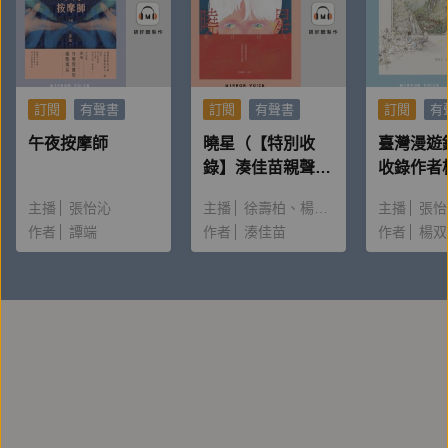
訂閱
有聲書
訂閱
有聲書
訂閱
有
午夜按摩師
曉星（【特別收
臺灣漫遊
錄】湊佳苗親聲朗
收錄作者
讀＆創作動機）
唸〈後記
主播
張怡沁
主播
徐壽柏
楊雅淳
主播
張怡
作者
譚端
作者
湊佳苗
作者
楊双