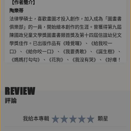
【作者簡介】
陶樂蒂
法律學碩士，喜歡畫圖才投入創作，加入成為「圖畫書
俱樂部」的一員，開始繪本創作的生涯。曾獲得第九屆
陳國政兒童文學獎圖畫書類首獎及第十四屆信誼幼兒文
學獎佳作。已出版作品有《睡覺囉》、《給我咬一
口》、《給你咬一口》、《我要勇敢》、《誕生樹》、
《媽媽打勾勾》、《花狗》、《我沒有哭》、《好癢！
好癢！》，創作風格明亮、溫柔，喜歡使用繽紛的色
彩。
REVIEW
【繪者簡介】
評論
黄郁欽
學的是電影，1986年開始擔任電視編劇迄今。喜歡天
馬行空的幻想，自由自在的畫圖。1988年開始創作繪
我給本專輯
顆星
本，1996年與同好成立繪本創作團體「圖畫書俱樂