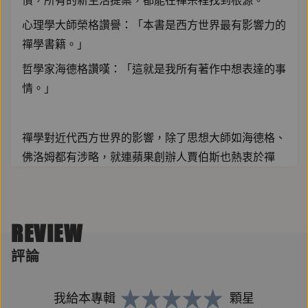
慣，所有的新生活提案，都能在禪宗裡找到根源。
心理學大師榮格讚譽：「本書是西方世界最有影響力的
禪學書籍。」
哲學家海德格讚嘆：「這就是我所有著作中想表達的事
情。」
禪學對近代西方世界的影響，除了思想大師如海德格、
佛洛姆都有涉略，就連蘋果創辦人賈伯斯也熱衷於禪
修，
而西方世界接觸禪學的源頭，就是鈴木大拙，本書就是
他獻給初心者的第一本書。
REVIEW
評論
本書一開頭，鈴木就向讀者解釋，禪宗雖然屬於正統佛
教的支派，
我給本專輯
顆星