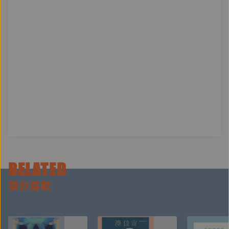
本書出版於二十世紀初，之所以能成為跨時代經典，也
在於它指出了人類總是很難察覺，生命的困境往往來自
於內在的問題，
正如作者所言：「每當我們焦慮、沮喪時，總是先想到
怎麼變快樂，但卻沒有想到，自己做了什麼去打擾到原
本平靜的內心。」」
剪輯工程：王奕久
RELATED
【作者簡介】
鈴木大拙（1870至1966年）
猜你喜歡
日本著名的禪學家，曾任東京帝國大學講師、大谷大學
教授、美國哥倫比亞大學客座教授。