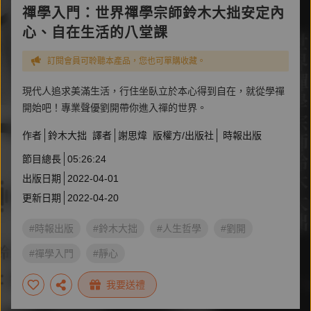
禪學入門：世界禪學宗師鈴木大拙安定內
心、自在生活的八堂課
訂閱會員可聆聽本產品，您也可單購收藏。
現代人追求美滿生活，行住坐臥立於本心得到自在，就從學禪
開始吧！專業聲優劉開帶你進入禪的世界。
作者
鈴木大拙
譯者
謝思煒
版權方/出版社
時報出版
節目總長
05:26:24
出版日期
2022-04-01
更新日期
2022-04-20
#時報出版
#鈴木大拙
#人生哲學
#劉開
#禪學入門
#靜心
我要送禮