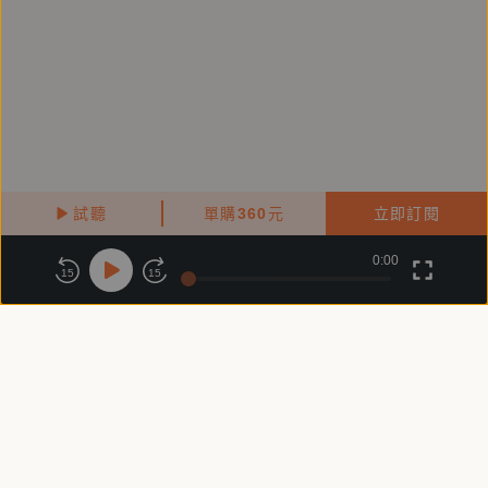
有《禪宗與中國文學》、《唐宋詩學論集》等。
【朗讀者】
劉開
廣播經典節目「中廣流行網三至六立體世界」主持人，
中廣廣播劇團演員。影視音節目製作、主持，電影、電
試聽
單購
360
元
立即訂閱
視配音。各電視新聞台主播、記者國語正音及播報培訓
0:00
關於鏡好聽
版權政策
隱私政策
老師。大陸中央電視台（CCTV）節目製作顧問。電視
15
15
廣告演員。活躍於兩岸企業諮詢輔導及培訓，擅長市場
商務合作
付費條款
會員條款
行銷、廣告、溝通及專案管理。台灣國際專案管理師協
常見問題
客服信箱
會（ITPM）第四屆理事長，大陸國家外國專家局項目
管理專家。
【強力推薦】