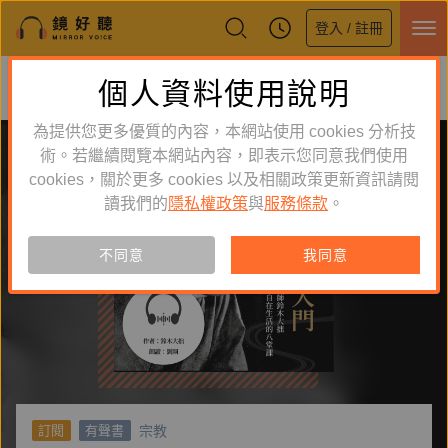
登入 / 註冊
鏡好聽全新APP上線
個人資料使用說明
下載
體驗全面升級，即刻下載
為提供您更多優質的內容，本網站使用 cookies 分析技
術。若繼續閱覽本網站內容，即表示您同意我們使用
cookies，關於更多 cookies 以及相關政策更新資訊請閱
讀我們的
隱私權政策
與
服務條款
。
不同意
我同意
宗教
訂閱
有聲書