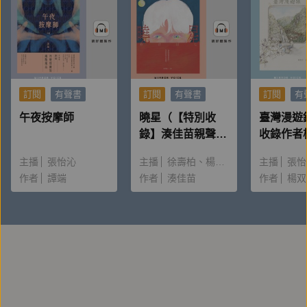
二十七歲首次到美國，後多次到歐美各地演講、教學。
一生著述豐富，除日文著作外，也撰寫多本英文禪學著
作。
《禪學入門》讓他成為禪宗在西方世界的推廣大使，並
訂閱
有聲書
訂閱
有聲書
訂閱
有
奠定了他在思想界的地位。
午夜按摩師
曉星（【特別收
臺灣漫遊
此外他的名著還有《禪與日本文化》、《禪學隨筆》、
錄】湊佳苗親聲朗
收錄作者
《禪與生活》等。
讀＆創作動機）
唸〈後記
主播
張怡沁
主播
徐壽柏
楊雅淳
主播
張怡
作者
譚端
作者
湊佳苗
作者
楊双
【譯者簡介】
謝思煒
1954年生，北京人。1982年畢業於北京師範大學，
1984年獲得碩士學位以後，任北京師範大學中文系講
師，1996年獲北京師範大學博士學位。
2001年起，為清華大學中文系教授、博士生導師。著