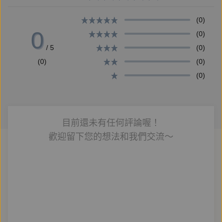
但因為早年佛教傳入中國時，佛教徒太重視複雜的形上
學概念與思辯，離人生問題愈來愈遙遠，
(0)
0
(0)
所以達摩祖師才西來，創立「不立文字、直指人心」的
/ 5
(0)
禪宗。
(0)
(0)
(0)
正由於禪宗要突破文字與理性上的障礙，所以一般人常
常會以為它很神祕或是虛無。
鈴木大拙破解這個迷思，並依序介紹禪的特點：
目前還未有任何評論喔！
歡迎留下您的想法和我們交流～
一、禪是非邏輯的，避免讓我們執著於觀念與二分法。
二、擺脫了理性的枷鎖之後，我們才能從生命中找到更
高的正面意義。
三、禪是實用的，訓練與經驗才是本體。