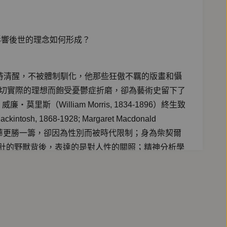
影響後世的理念如何形成？
眾必須保持清醒，不被體制馴化，他那些狂傲不羈的版畫和懾
義，因不切實際的理想而飽受憂鬱症折磨，卻為藝術史留下了
（William Morris, 1834-1896）終生致
868-1928; Margaret Macdonald
特的才華更勝一籌，卻因為性別而被時代限制；身為柴契爾
和開膛剖肚的野獸背後，表達的是對人性的關照；精神分析學
弱的情感；出身底層的翠西‧艾敏（Tracey Emin,
藝術和藝術的大眾性，他的橫空出世，往往呼應著反抗體
藝術必須與他人對話，很早便投入黑人藝術運動。許許多多