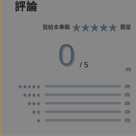
評論
=====
我給本專輯
顆星
作者簡介
0
郭婷
上海成長、英國求學。研究宗教與政治、性別、文化
相信審美有改變結構的力量。著有《食光記憶：12
/ 5
(0)
的深度思索》。
曾浪跡歐美亞，2021年9月開始再赴北美，任教於
(0)
(0)
(0)
主播簡介
(0)
張怡沁
(0)
畢業於輔仁大學義大利語文學系，英語、義大利語、
師。