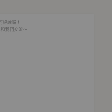
何評論喔！
法和我們交流～
、古著古書、歲月如瓷和永續生活，關於時間與存在
「彈琴說愛」，亦參與過廣告配音，目前為皮革工藝