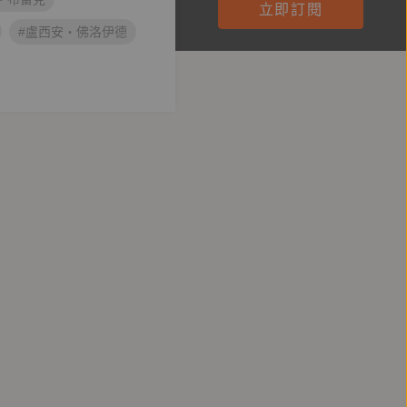
立即訂閱
#盧西安‧佛洛伊德
#秀威資訊