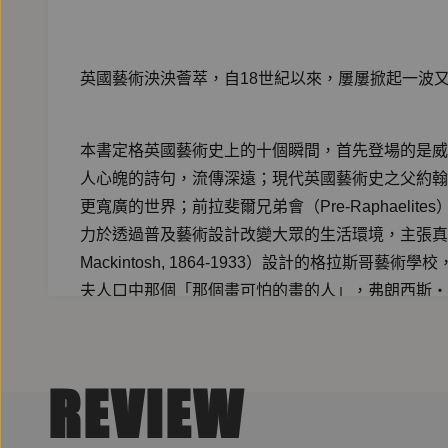
英國藝術泱泱薈萃，自18世紀以來，屢屢掀起一波
本書定格英國藝術史上的十個瞬間，首先登場的是威廉‧布
人心魄的詩句，流傳深遠；現代英國藝術史之父約翰‧羅斯
更寬廣的世界；前拉斐爾兄弟會（Pre-Raphaelite
力於透過普及藝術設計改變大眾的生活環境，主張真正的藝術必須是為大
Mackintosh, 1864-1933）設計的格
夫人口中那個「那個畫可怕的畫的人」，弗朗西斯‧培根（
派創始人佛洛伊德的孫子盧西安‧佛洛伊德（Lucian F
1963-）以霓虹燈做出一系列撫慰人心的話語；總
制的訴求；以一組繪滿黑人奴隸畫像的英國陶器榮獲透納獎
REVIEW
像她一樣的移民，正改寫並創造著英國的藝術風景。