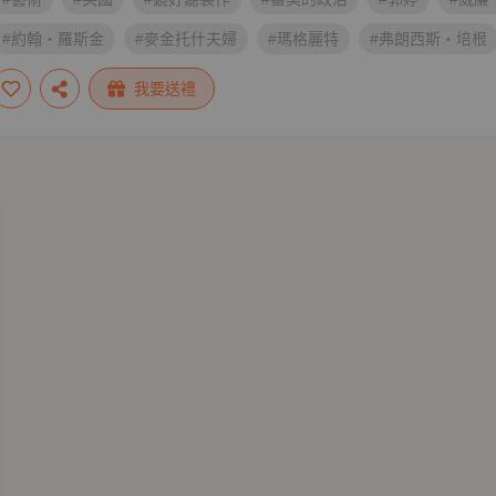
#約翰‧羅斯金
#麥金托什夫婦
#瑪格麗特
#弗朗西斯‧培根
#翠西‧艾敏
#班克斯
#盧貝娜‧希米德
#前拉斐爾兄弟會
我要送禮