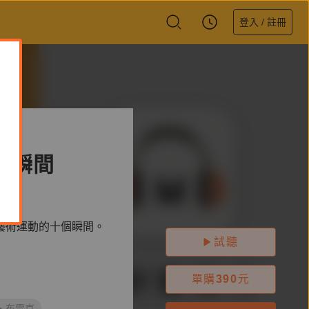
登入 / 註冊
個瞬間
藝術運動的十個瞬間。
試聽
單購
390
元
‧布雷克