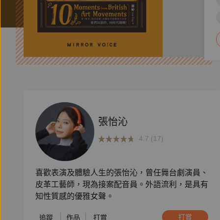
張怡沁
4.7 (17)
喜歡表演及體驗人生的張怡沁，曾任舞台劇演員、
皮革工藝師，現為接案配音員。外語流利，是具有
知性質感的優雅女聲。
打賞
追蹤
作品
打賞