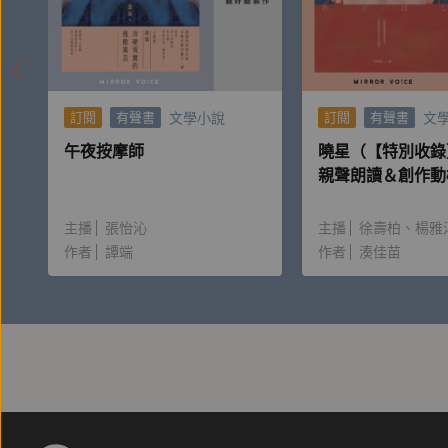
文學小說
文
訂閱
有聲書
訂閱
有聲書
午夜按摩師
曉星（【特別收錄
親聲朗讀＆創作動
主播
張怡沁
主播
徐壽柏
楊雅
作者
譚端
作者
湊佳苗