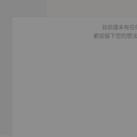
目前還未有任
歡迎留下您的想
的關係。
則鄉愁的滋味》（合著）、《舊物的靈魂：人類學家的流光飲宴
多倫多大學。
日文流利，曾擔任過舞台劇演員，演出作品為表演工作坊音樂劇