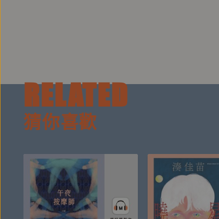
於2021年加入【鏡好聽學院】擔任聲音主播，投
_____
聲音指導：盧怡君
RELATED
產品企劃：陳苑如
錄音、後製：黃德瑋
猜你喜歡