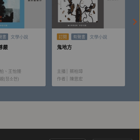
文學小說
文學小說
聲書
訂閱
有聲書
尊嚴
鬼地方
柏
王怡臻
主播
蔡柏璋
峴(정소현)
作者
陳思宏