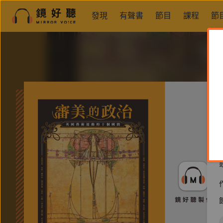
發現
有聲書
節目
課程
節