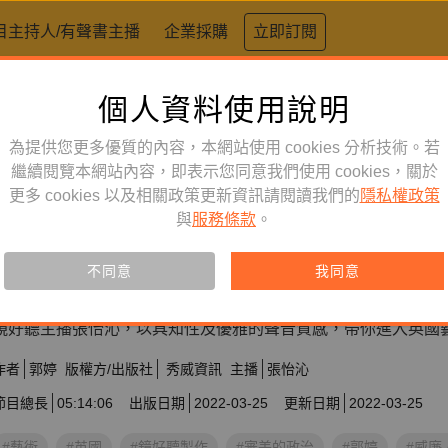
目主持人/有聲書主播
企業採購
立即訂閱
個人資料使用說明
為提供您更多優質的內容，本網站使用 cookies 分析技術。若
繼續閱覽本網站內容，即表示您同意我們使用 cookies，關於
人文史哲
訂閱
更多 cookies 以及相關政策更新資訊請閱讀我們的
有聲書
隱私權政策
與
服務條款
。
審美的政治：英國藝術運動的十
不同意
我同意
訂閱會員可聆聽本產品，您也可單購收藏。
鏡好聽主播張怡沁，以具知性及優雅的聲音質感，帶你進入英國
作者
郭婷
版權方/出版社
秀威資訊
主播
張怡沁
節目總長
05:14:06
出版日期
2022-03-25
更新日期
2022-03-25
#藝術
#英國
#鏡好聽製作
#審美的政治
#郭婷
#威廉