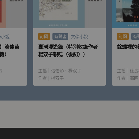
學小說
文學小說
訂閱
有聲書
訂閱
有
】湊佳苗
臺灣漫遊錄（特別收錄作者
餘燼裡的
機）
楊双子親唸〈後記〉）
淳
主播
張怡沁
楊双子
主播
徐壽
作者
楊双子
作者
鄭昭