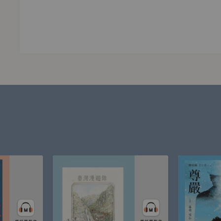
入有聲書錄製。目前在鏡好聽的有聲書作品有《審美的政治：英國