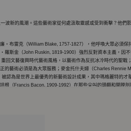
又一波新的風潮。這些藝術家從何處汲取靈感或受到衝擊？他們
雷克（William Blake, 1757-1827），他呼喚大
金（John Ruskin, 1819-1900）強烈反對資本主
s）重回文藝復興時代藝術風格，以藝術作為反抗冰冷時代的聖戰；威廉‧莫里斯
眾服務；麥金托什夫婦（Charles Rennie Mackintosh, 1
拉斯哥藝術學校，被認為是世界上最優秀的新藝術設計成果，其中瑪格麗
Francis Bacon, 1909-1992）在那些尖叫的頭顱
reud, 1922-2011）是英國嬉皮時代的代言人，擅長刻畫人類脆
是神祕出現在街頭的班克斯（Banksy）塗鴉，重新定義了大眾
的盧貝娜‧希米德（Lubaina Himid, 1954-）認為