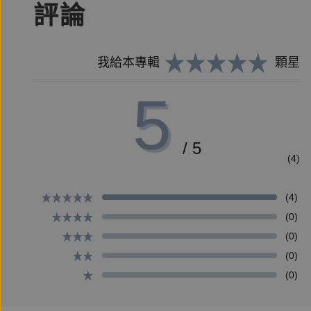
評論
「那天」的片段一幕幕猛然襲來：黑暗的小房間、扭
「我知道那天發生的事。」當不堪的真相被人揭開，
──多年來如影隨形的痛楚，難道都只是身為凶手的
我給本專輯
顆星
5
▲注意！與怪物戰鬥的人，應當小心自己不要成為怪
/ 5
本書特色
(4)
★ PTT 橫空出世異色神作，連載篇篇推爆，板眾熬夜
(4)
★ 鏡文學高人氣系列作之首部曲，系列三部曲總點閱
(0)
★ 專門獵殺殺人魔的潔癖少年、神祕殺人組織傑克
(0)
(0)
作者簡介
(0)
崑崙