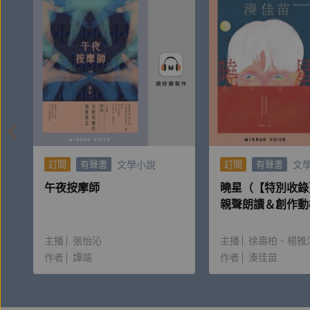
文學小說
文
訂閱
有聲書
訂閱
有聲書
午夜按摩師
曉星（【特別收錄
親聲朗讀＆創作動
主播
張怡沁
主播
徐壽柏
楊雅
作者
譚端
作者
湊佳苗