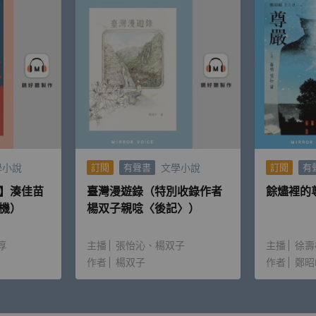
學小說
文學小說
訂閱
有聲書
訂閱
有
】湊佳苗
臺灣漫遊錄（特別收錄作者
餘燼裡的
機）
楊双子親唸〈後記〉）
淳
主播
張怡沁
楊双子
主播
徐壽
作者
楊双子
作者
鄭昭