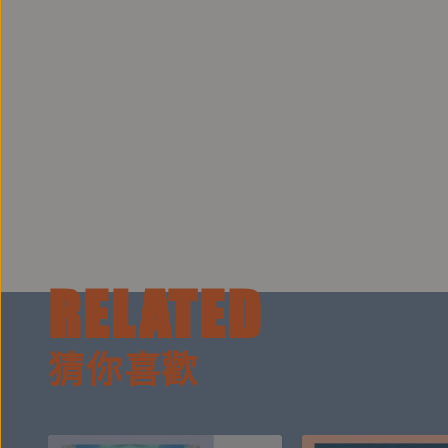
你會喜歡我的小說。PTT Marvel 板現象級指標
在鏡文學平台上坐擁「作品點擊率最高、追蹤人數最
臉書專頁
︱
鏡文學作家專頁
RELATED
猜你喜歡