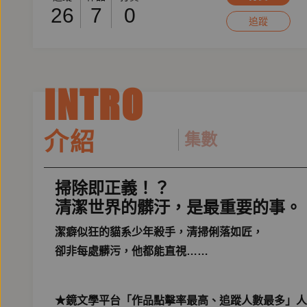
26
7
0
追蹤
INTRO
介紹
集數
掃除即正義！？
清潔世界的髒汙，是最重要的事。
潔癖似狂的貓系少年殺手，清掃俐落如匠，
卻非每處髒污，他都能直視……
★鏡文學平台「作品點擊率最高、追蹤人數最多」人