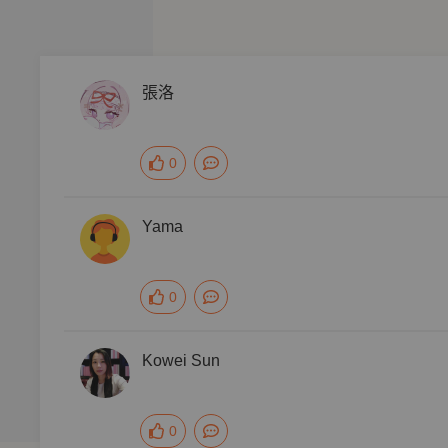
動的軀體、血染的床……
十年就此陷入混亂
妄想？
張洛
物……
0
Yama
追文，小說標題一度強勢攻佔Marvel板板標
率破18萬
0
會、美艷如謎的心理醫師、居心難測的情報商，在多方關係中真
Kowei Sun
0