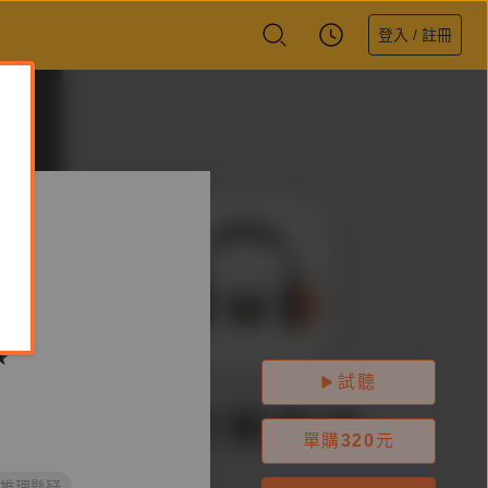
登入 / 註冊
★
試聽
單購
320
元
#推理懸疑