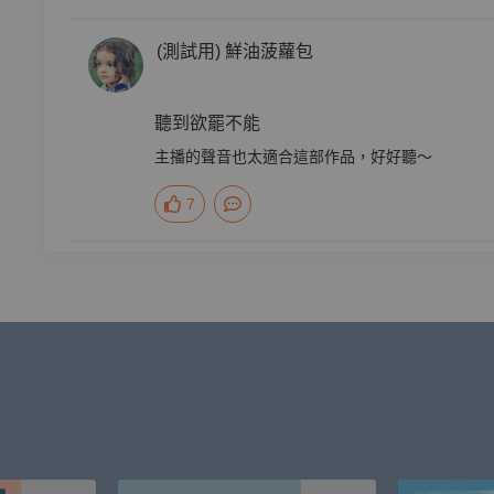
作家，系列連載被推爆熱議，小說標題一度強勢攻占Marvel板板標；
(測試用) 鮮油菠蘿包
多」之王位。
聽到欲罷不能
主播的聲音也太適合這部作品，好好聽～
7