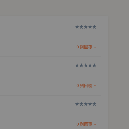
0 則回覆
0 則回覆
相撲朔迷離，吊足讀者胃口
0 則回覆