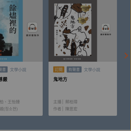
文學小說
文學小說
聲書
訂閱
有聲書
尊嚴
鬼地方
柏
王怡臻
主播
蔡柏璋
峴(정소현)
作者
陳思宏