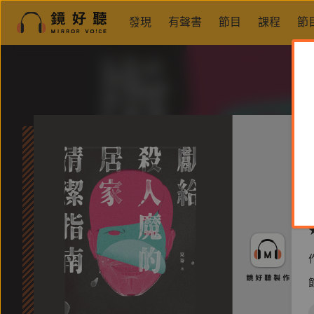
發現
有聲書
節目
課程
節