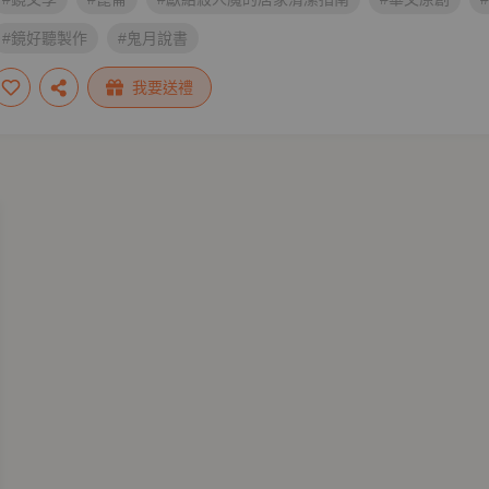
#鏡好聽製作
#鬼月說書
我要送禮