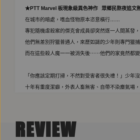
★PTT Marvel 板現象級異色神作 眾鄉民熬夜追
在城市的暗處，嗜血怪物原本恣意橫行……
專犯隨機虐殺案的傑克會成員卻突然逐一人間蒸發，
他們無差別狩獵普通人，來歷如謎的少年則專門獵捕
而在這些殺人魔一一被消失後⋯⋯他們的家竟然都變
「你應該定期打掃，不然對受害者很失禮！」少年沒
十年有重度潔癖，外表人畜無害、自帶不染塵氣場，
──從「那天」開始，剷除所有傑克會成員，成了他
REVIEW
但記憶中的斷裂，始終如噩夢般糾纏著十年。
一次行動的失誤，意外鑿開了記憶厚牆，