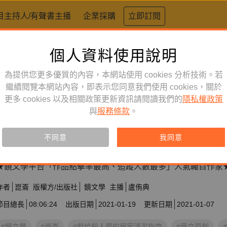
目主持人/有聲書主播
企業採購
立即訂閱
個人資料使用說明
為提供您更多優質的內容，本網站使用 cookies 分析技術。若
繼續閱覽本網站內容，即表示您同意我們使用 cookies，關於
文學小說
訂閱
更多 cookies 以及相關政策更新資訊請閱讀我們的
有聲書
隱私權政策
與
服務條款
。
獻給殺人魔的居家清潔指南
不同意
我同意
訂閱會員可聆聽本產品，您也可單購收藏。
★鏡文學平台「作品點擊率最高、追蹤人數最多」人氣矚目作家
作者
崑崙
版權方/出版社
鏡文學
主播
盧侑典
節目總長
08:06:24
出版日期
2021-01-19
更新日期
2021-01-07
#鏡文學
#崑崙
#獻給殺人魔的居家清潔指南
#華文原創