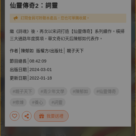
仙靈傳奇2：詞靈
訂閱會員可聆聽本產品，您也可單購收藏。
繼《詩魂》後，再次以宋詞打造【仙靈傳奇】系列續作。橫掃
三大通路年度獎項，華文奇幻天后陳郁如代表作。
作者
陳郁如
版權方/出版社
親子天下
節目總長
08:42:09
出版日期
2024-03-01
更新日期
2022-01-18
#親子天下
#青少年文學
#陳郁如
#仙靈傳奇
#修煉
#養心
#詞靈
我要送禮