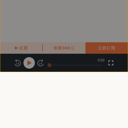
試聽
單購
380
元
立即訂閱
0:00
關於鏡好聽
版權政策
隱私政策
15
15
商務合作
付費條款
會員條款
常見問題
客服信箱
客服時間：週一 ～ 週五10:00 - 18:00（國定假日除外）