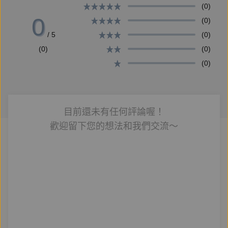
然而在成千上萬首的詞句中，她該如何找出靈物的線
(0)
0
索？
(0)
/ 5
(0)
還有，如果儀萱擁有詞靈一半的能力與記憶，
(0)
(0)
那麼屬於抑鬱邪惡另一半的陰氣靈，又會是誰？
(0)
【作者簡介】
陳郁如
目前還未有任何評論喔！
歡迎留下您的想法和我們交流～
出生於臺灣臺北，於美國取得藝術碩士學位後定居於美
國。
從繪畫到寫作，希望可以為孩子搭建一道接觸東方文化
的橋梁，讓他們從熟悉的事物中享受閱讀的樂趣。
第一部長篇奇幻少年小說《修煉》出版後獲得各界好
評，2016年更以唐詩為題材創作出《仙靈傳奇1：詩
魂》，獲得當年三大通路年度獎項，與第41屆金鼎獎