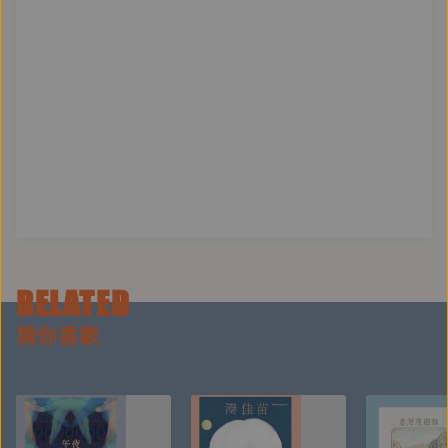
優良出版品推薦。
因作品中意想不到的情節轉折、極具想像力的奇幻設
定，曾被譽為東方的J.K.羅琳，更已連續多年入圍博客
來年度暢銷作家。
著有：《修煉》1~4、《修煉》前傳、【仙靈傳奇】系
列1~4、【陳郁如的旅行風景】系列1~2、《養心1：消
失的生死玦》。
RELATED
猜你喜歡