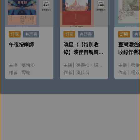
訂閱
有聲書
訂閱
有聲書
訂閱
有
午夜按摩師
曉星（【特別收
臺灣漫遊
錄】湊佳苗親聲朗
收錄作者
讀＆創作動機）
唸〈後記
主播
張怡沁
主播
徐壽柏
楊雅淳
主播
張怡
作者
譚端
作者
湊佳苗
作者
楊双