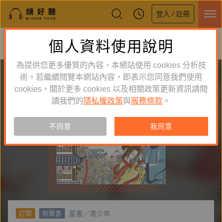
登入 / 註冊
鏡好聽全新APP上線
個人資料使用說明
下載
體驗全面升級，即刻下載
為提供您更多優質的內容，本網站使用 cookies 分析技
術。若繼續閱覽本網站內容，即表示您同意我們使用
cookies，關於更多 cookies 以及相關政策更新資訊請閱
讀我們的
隱私權政策
與
服務條款
。
不同意
我同意
童書／青少年
訂閱
有聲書