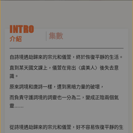
INTRO
集數
介紹
自詩境遇劫歸來的宗元和儀萱，終於恢復平靜的生活。
直到某天國文課上，儀萱在背出〈虞美人〉後失去意
識。
原來詞境和唐詩一樣，遭到黑暗力量的破壞，
而負責守護詞境的詞靈也一分為二，變成正陰兩個氣
靈……
從詩境遇劫歸來的宗元和儀萱，好不容易恢復平靜的生