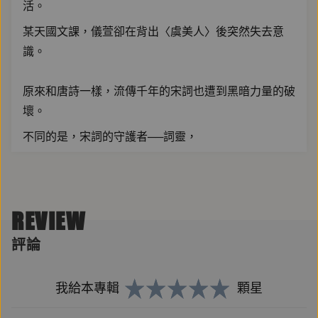
活。
某天國文課，儀萱卻在背出〈虞美人〉後突然失去意
識。
原來和唐詩一樣，流傳千年的宋詞也遭到黑暗力量的破
壞。
不同的是，宋詞的守護者──詞靈，
因為禁不起正邪兩股力量長期爭鬥，最後元神一分為
二，
其中，善良純正的正氣靈便依附在儀萱身上。
REVIEW
評論
根據詞靈賦予的記憶，
儀萱知道自己必須設法找出陰氣靈設下的五樣靈物，
我給本專輯
顆星
才能徹底凝封住黑暗力量、恢復詞境運行。