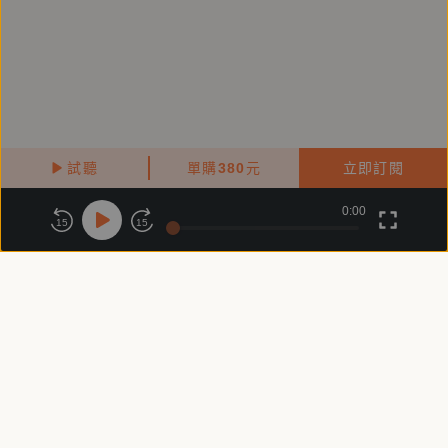
試聽
單購
380
元
立即訂閱
0:00
關於鏡好聽
版權政策
隱私政策
15
15
商務合作
付費條款
會員條款
常見問題
客服信箱
客服時間：週一 ～ 週五10:00 - 18:00（國定假日除外）