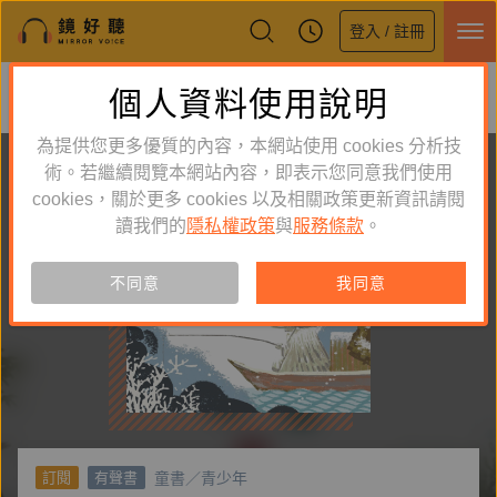
登入 / 註冊
鏡好聽全新APP上線
個人資料使用說明
下載
體驗全面升級，即刻下載
為提供您更多優質的內容，本網站使用 cookies 分析技
術。若繼續閱覽本網站內容，即表示您同意我們使用
cookies，關於更多 cookies 以及相關政策更新資訊請閱
讀我們的
隱私權政策
與
服務條款
。
不同意
我同意
童書／青少年
訂閱
有聲書