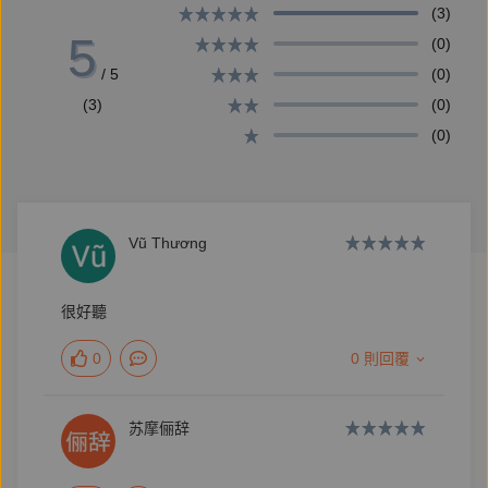
(3)
評，2016年更以唐詩為題材創作出《仙靈傳奇1：詩
5
(0)
魂》，獲得當年三大通路年度獎項，與第41屆金鼎獎
/ 5
(0)
優良出版品推薦。
(3)
(0)
因作品中意想不到的情節轉折、極具想像力的奇幻設
(0)
定，曾被譽為東方的J.K.羅琳，更已連續多年入圍博客
來年度暢銷作家。
著有：《修煉》1~4、《修煉》前傳、【仙靈傳奇】系
Vũ Thương
列1~4、【陳郁如的旅行風景】系列1~2、《養心1：消
失的生死玦》。
很好聽
0
0 則回覆
苏摩俪辞