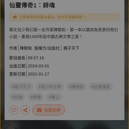
仙靈傳奇1：詩魂
訂閱會員可聆聽本產品，您也可單購收藏。
華文兒少奇幻第一女作家陳郁如，第一本以唐詩為背景的奇幻
小說，重現1400年前中國古典文學之美！
作者
陳郁如
版權方/出版社
親子天下
節目總長
09:57:16
出版日期
2024-03-01
更新日期
2022-01-17
#親子天下
#青少年文學
#陳郁如
#仙靈傳奇
#詩魂
#修煉
#養心
我要送禮