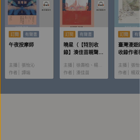
訂閱
有聲書
訂閱
有聲書
訂閱
有
午夜按摩師
曉星（【特別收
臺灣漫遊
錄】湊佳苗親聲朗
收錄作者
讀＆創作動機）
唸〈後記
主播
張怡沁
主播
徐壽柏
楊雅淳
主播
張怡
作者
譚端
作者
湊佳苗
作者
楊双