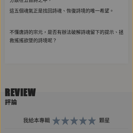
分散在五首詩之中，
這五個魂氣正是找回詩魂、恢復詩境的唯一希望。
不懂唐詩的宗元，是否有辦法破解詩魂留下的提示、拯
救搖搖欲墜的詩境呢？
【作者簡介】
陳郁如
REVIEW
出生於臺灣臺北，於美國取得藝術碩士學位後定居於美
評論
國。
從繪畫到寫作，希望可以為孩子搭建一道接觸東方文化
我給本專輯
顆星
的橋梁，讓他們從熟悉的事物中享受閱讀的樂趣。
第一部長篇奇幻少年小說《修煉》出版後獲得各界好