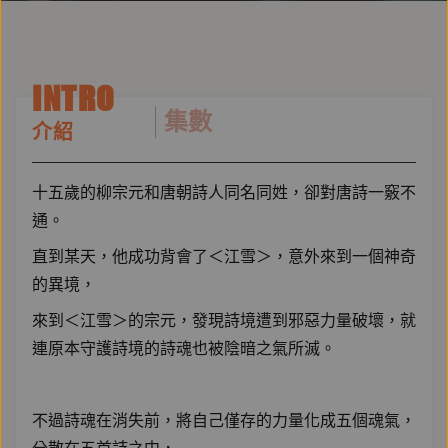
INTRO
集數
介紹
十五歲的柳宗元和唐朝詩人同名同姓，卻對唐詩一竅不
通。
直到某天，他成功背會了＜江雪＞，意外來到一個神奇
的異境，
來到＜江雪＞的宗元，發現詩境遭到邪惡力量破壞，就
連原本守護詩境的詩魂也被陰暗之氣所滅。
不過詩魂在消失前，將自己僅存的力量化成五個魂氣，