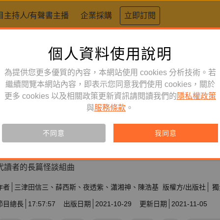
目主持人/有聲書主播
企業採購
立即訂閱
個人資料使用說明
為提供您更多優質的內容，本網站使用 cookies 分析技術。若
繼續閱覽本網站內容，即表示您同意我們使用 cookies，關於
文學小說
單購
有聲書
更多 cookies 以及相關政策更新資訊請閱讀我們的
隱私權政策
筷：怪談競演奇物語
與
服務條款
。
不同意
我同意
此產品僅限單獨購買
臺港日作家跨界聯手創作！三津田信三、薛西斯、夜透紫、瀟湘
代讀者的長篇怪談組曲
作者
三津田信三
薛西斯
夜透紫
瀟湘神
陳浩基
版權方/出版社
獨
節目總長
17:57:57
出版日期
2021-10-29
更新日期
2021-11-05