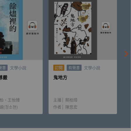
我們不知道地點、不知道時間的幽暗房裡，一名妓女
於臺灣發起的跨國接龍企畫。臺港日作家應邀創作在
文學小說
文學小說
聲書
訂閱
有聲書
傳奇又難以預料的長篇怪奇物語。
尊嚴
鬼地方
柏
王怡臻
主播
蔡柏璋
峴(정소현)
作者
陳思宏
舞台上共演關於「筷子」主題的故事，在在讓我萬分