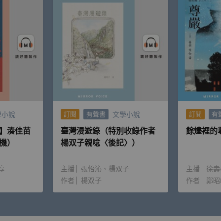
吉利地消失了一隻，香港鬼新娘化成網路世界的怨靈。而在某個
也是一個受到了不知來自何處的力量所詛咒的奇妙故事……
、〈咒網之魚〉、〈鱷魚之夢〉、〈亥豕魯魚〉──這些故事源
學小說
文學小說
訂閱
有聲書
訂閱
有
揉合恐怖、愛情、推理、幻想元素，驚喜織就出環環相扣、詭譎
】湊佳苗
臺灣漫遊錄（特別收錄作者
餘燼裡的
機）
楊双子親唸〈後記〉）
淳
主播
張怡沁
楊双子
主播
徐壽
作者
楊双子
作者
鄭昭
怪奇短篇，甚至還有臺灣及香港的作家一同參加，彼此在創作的