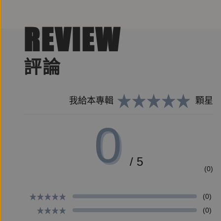
倪匡科幻小說獎／夜透紫
金車奇幻小說獎／瀟湘神
REVIEW
島田莊司推理小說獎／陳浩基
打造一場以怪談過招的「筆」武大會！
評論
｜《如幽女怨懟之物》旅日插畫家安品anpin操刀
我給本專輯
顆星
Faker冒業 科幻推理評論人及作者
0
月亮熊 小說家
邱常婷 作家
/ 5
星子 作家
(0)
崑崙 殺人系小說家
楊勝博 文學評論家
(0)
蝴蝶Seba 療傷系作家
(0)
謝金魚 歷史作家