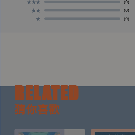
(0)
寵物先生 作家
(0)
──毛骨悚然推薦（按姓氏筆畫排列）
(0)
｜故事介紹
那是一雙輾轉流落各地的筷子，
數十年間，處處引發了「怪異」……
日本，少女見到同學於午休時將竹筷插在飯上，合掌
RELATED
到」；臺灣，少年頸上掛著懸有一雙珊瑚筷的銀鍊，
新娘的婚宴。
猜你喜歡
之後，人們的願望一一實現，有情人終成眷屬，憎惡
然而，願望成真的「代價」究竟是什麼，又是「誰」