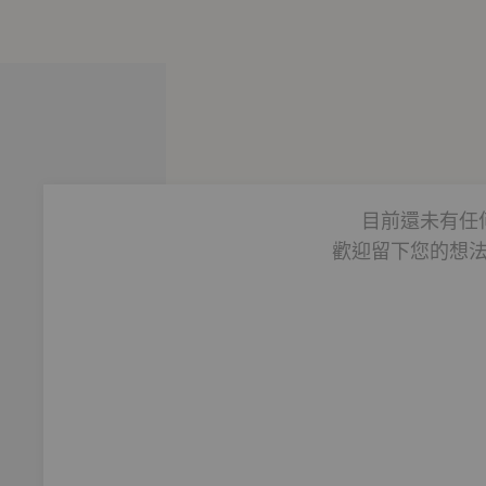
繪製異色封面
目前還未有任
歡迎留下您的想