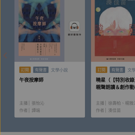
日本少女作起被追殺的噩夢、臺灣少年成雙的筷子不
正對恩客傾訴自己的人生，那是殺人犯的犯罪告白，
其中，與一雙「筷子」息息相關……
本書收錄五則連作短篇〈筷子大人〉、〈珊瑚之骨〉
文學小說
文
訂閱
有聲書
訂閱
有聲書
地都市傳說及懸疑故事。五人同台競演，頻出奇招，
午夜按摩師
曉星（【特別收錄
親聲朗讀＆創作動
主播
張怡沁
主播
徐壽柏
楊雅
｜作家後記節錄
作者
譚端
作者
湊佳苗
這次接到來自台灣的創作委託，而且還是我最喜愛的
期待。
──三津田信三