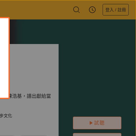
登入 / 註冊
神、陳浩基，譜出獻給當
步文化
試聽