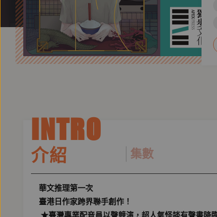
INTRO
介紹
集數
華文推理第一次
臺港日作家跨界聯手創作！
★臺灣專業配音員以聲競演，超人氣怪談有聲書降