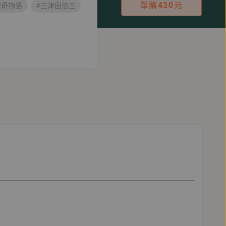
單購
430
元
演奇物語
#三津田信三