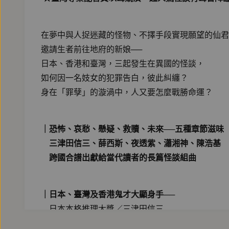
在夢中與人捉迷藏的怪物、不擇手段實現願望的仙君
邀請生者前往地府的新娘──
日本、香港和臺灣，三起發生在異國的怪談，
如何因一名妓女的犯罪告白，彼此糾纏？
身在「罪孽」的漩渦中，人又要怎麼戰勝命運？
｜恐怖、哀愁、懸疑、救贖、未來──五種章節滋味
三津田信三、薛西斯、夜透紫、瀟湘神、陳浩基
跨國合譜出獻給當代讀者的長篇怪談組曲
｜日本、臺灣及香港鬼才大顯身手──
日本本格推理大獎／三津田信三
台灣角川輕小說大賞／薛西斯