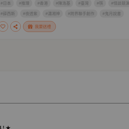
#日本
#推理
#香港
#陳浩基
#臺灣
#筷
#怪談競
#薛西斯
#夜透紫
#瀟湘神
#跨界聯手創作
#鬼月說書
我要送禮
臨！★