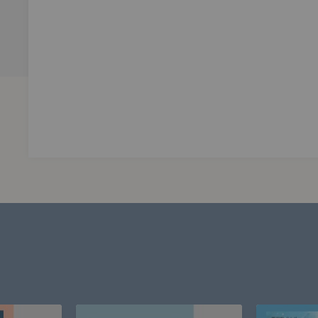
對「筷子大人」許願。儀式共八個步驟，要執行八十四天，神明
筷中寄宿唐朝仙君，據說可以帶來幸福姻緣；香港，男男女女都
的人如願消失。
在付出呢？