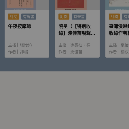
訂閱
有聲書
訂閱
有聲書
訂閱
有
午夜按摩師
曉星（【特別收
臺灣漫遊
錄】湊佳苗親聲朗
收錄作者
讀＆創作動機）
唸〈後記
主播
張怡沁
主播
徐壽柏
楊雅淳
主播
張怡
作者
譚端
作者
湊佳苗
作者
楊双