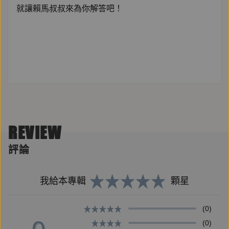
就讓賴馬叔叔來為你解答吧！
REVIEW
評論
我給本專輯
顆星
(0)
(0)