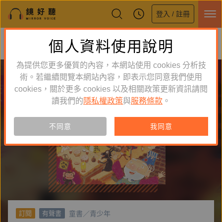
登入 / 註冊
鏡好聽全新APP上線
個人資料使用說明
下載
體驗全面升級，即刻下載
為提供您更多優質的內容，本網站使用 cookies 分析技
術。若繼續閱覽本網站內容，即表示您同意我們使用
cookies，關於更多 cookies 以及相關政策更新資訊請閱
讀我們的
隱私權政策
與
服務條款
。
不同意
我同意
童書／青少年
訂閱
有聲書