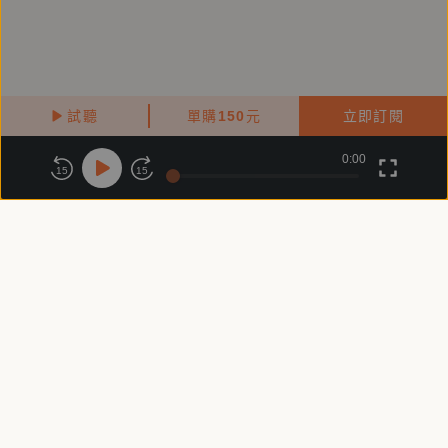
試聽
單購
150
元
立即訂閱
0:00
關於鏡好聽
版權政策
隱私政策
15
15
商務合作
付費條款
會員條款
常見問題
客服信箱
客服時間：週一 ～ 週五10:00 - 18:00（國定假日除外）
Copyright © 2025 精鏡傳媒股份有限公司 All Rights Reserved