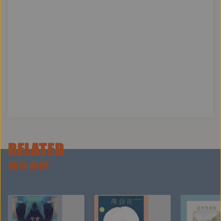
★偵探迷必讀！一翻頁就停不下來
★最佳素養讀物！ 推理過程中培養觀察力、整合資訊
的能力！
＝作者簡介＝
陳郁如
作品有「靈羊」「智梟」短篇, 「修煉」、「仙靈」系
列，《追日逐光》以及《華氏零度》。
出生於台北，現在旅居美國洛杉磯。喜歡寫作、攝影、
畫畫、旅行、跳舞、潛水。
RELATED
猜你喜歡
＝朗讀者簡介＝
劉家安
主持人、配音員、孜孜線上聽有聲製作。喜歡玩聲音、
觀察細微、認真生活的聲音工作者，拿著麥克風嘰哩瓜