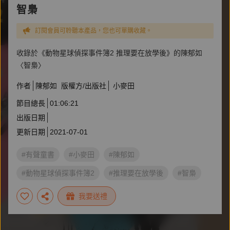
智梟
訂閱會員可聆聽本產品，您也可單購收藏。
收錄於《動物星球偵探事件簿2 推理要在放學後》的陳郁如
〈智梟〉
作者
陳郁如
版權方/出版社
小麥田
節目總長
01:06:21
出版日期
更新日期
2021-07-01
#有聲童書
#小麥田
#陳郁如
#動物星球偵探事件簿2
#推理要在放學後
#智梟
#仙靈傳奇
#長生石的守護者
我要送禮