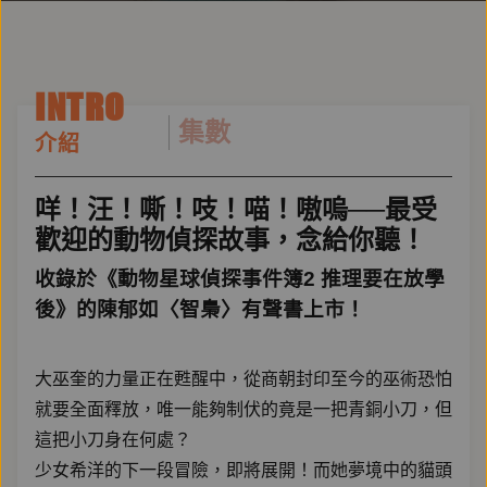
INTRO
集數
介紹
咩！汪！嘶！吱！喵！嗷嗚──最受
歡迎的動物偵探故事，念給你聽！
收錄於《動物星球偵探事件簿2 推理要在放學
後》的陳郁如〈智梟〉有聲書上市！
大巫奎的力量正在甦醒中，從商朝封印至今的巫術恐怕
就要全面釋放，唯一能夠制伏的竟是一把青銅小刀，但
這把小刀身在何處？
少女希洋的下一段冒險，即將展開！而她夢境中的貓頭