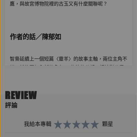
鷹，與故宮博物院裡的古玉又有什麼關聯呢？
作者的話／陳郁如
智梟延續上一個短篇〈靈羊〉的故事主軸，兩位主角不
變，然後再加入新的角色──侑銘的父親，把這對父子
不能相認的原委融入故事中。
而藉由著兩個孩子幫忙解開十五年前命案的過程，這對
REVIEW
父子也跟外公解開心結。
評論
故事中我同樣取用古物來貫穿整個神祕氣氛。
我給本專輯
顆星
這次我選了「龍冠鳳紋玉飾」還有「鈴首曲背彎刀」，
這兩樣古物都是我在兩年前去故宮的時候親自看到、拍