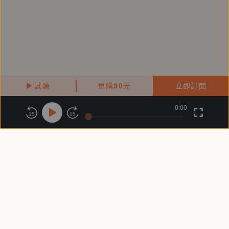
試聽
單購
90
元
立即訂閱
0:00
關於鏡好聽
版權政策
隱私政策
15
15
商務合作
付費條款
會員條款
常見問題
客服信箱
客服時間：週一 ～ 週五10:00 - 18:00（國定假日除外）