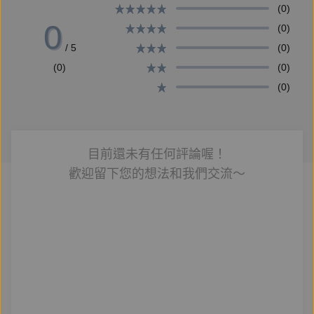
(0)
到照片的。
0
(0)
當時看到時，就覺得這兩件很有故事性，造型不繁複，
/ 5
(0)
也不是故宮人氣展品，展示櫃前面很冷清，但是我深深
(0)
(0)
受到吸引，我花了好長時間好好欣賞，我也希望寫了這
(0)
個故事後，能讓更多人對故宮的文物更有興趣。
目前還未有任何評論喔！
放學後，開始推理！
歡迎留下您的想法和我們交流～
不可思議、驚喜不斷的偵探故事集
★最華麗的原創陣容x最多元的話題：線上直播、社群
平台、校園霸凌、守護野生動物……
★最有梗！懸疑、奇幻、古典、爆笑、鬼故事……瑰麗
多變的故事風格，這裡統統都有