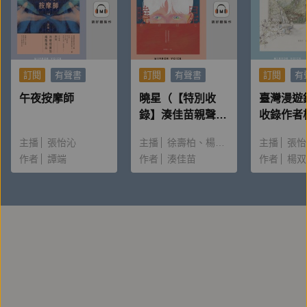
啦已有八年時間，擅長用不同聲音創造歡樂時光。
訂閱
有聲書
訂閱
有聲書
訂閱
有
午夜按摩師
曉星（【特別收
臺灣漫遊
錄】湊佳苗親聲朗
收錄作者
讀＆創作動機）
唸〈後記
主播
張怡沁
主播
徐壽柏
楊雅淳
主播
張怡
作者
譚端
作者
湊佳苗
作者
楊双