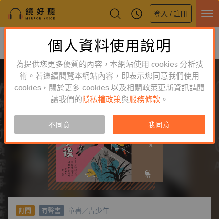
登入 / 註冊
鏡好聽全新APP上線
個人資料使用說明
下載
體驗全面升級，即刻下載
為提供您更多優質的內容，本網站使用 cookies 分析技
術。若繼續閱覽本網站內容，即表示您同意我們使用
cookies，關於更多 cookies 以及相關政策更新資訊請閱
讀我們的
隱私權政策
與
服務條款
。
不同意
我同意
童書／青少年
訂閱
有聲書