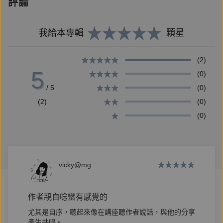
評論
【好評推薦】
我給本專輯
顆星
尚緯的詩歌無疑是個人生命面臨到困境後，產生的心靈
(2)
5
小史，向我們展示「我」之於世界，曝光於公眾的私人
(0)
化視角。讀《無蜜的蜂群》能感受到詩人對於現世的荒
/ 5
(0)
蕪感——他想對人們說些什麼，絮語也好，溝通也罷；
(2)
(0)
這本詩集即是向敗壞世界對話的渡口。——詩人 曹馭
(0)
博
我常閱讀宋尚緯臉書貼的聯緜流水帳——生活無數飛羽
vicky@mg
微塵，竟然可以這麼有觀點，有笑點，有哏。《無蜜的
蜂群》，嗡嗡的詩群，卻呈現了尚緯另一個面貌，他在
作者親自唸蠻有感覺的
詩中討論愛、痛苦和現實，不只固執，尖銳，還有溫
尤其是自序，聽起來像在講座聽作者說話，與他的分享
暖，在泥濘中為所有無蜜少眠的人們，遞來一顆可以立
產生共鳴。