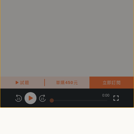
試聽
單購
450
元
立即訂閱
0:00
關於鏡好聽
版權政策
隱私政策
15
15
商務合作
付費條款
會員條款
常見問題
客服信箱