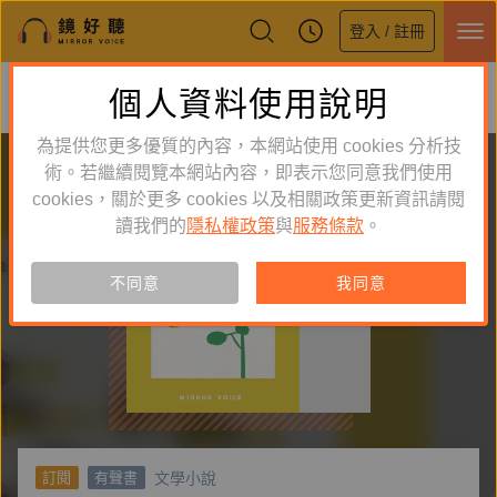
登入 / 註冊
鏡好聽全新APP上線
個人資料使用說明
下載
體驗全面升級，即刻下載
為提供您更多優質的內容，本網站使用 cookies 分析技
術。若繼續閱覽本網站內容，即表示您同意我們使用
cookies，關於更多 cookies 以及相關政策更新資訊請閱
讀我們的
隱私權政策
與
服務條款
。
不同意
我同意
文學小說
訂閱
有聲書