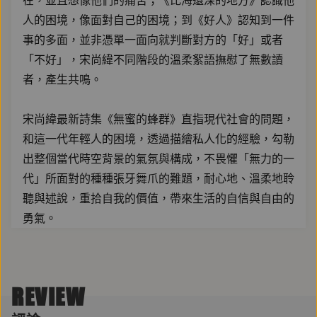
在，並且想像他們的痛苦；《比海還深的地方》認識他
人的困境，像面對自己的困境；到《好人》認知到一件
事的多面，並非憑單一面向就判斷對方的「好」或者
「不好」，宋尚緯不同階段的溫柔絮語撫慰了無數讀
者，產生共鳴。
宋尚緯最新詩集《無蜜的蜂群》直指現代社會的問題，
和這一代年輕人的困境，透過描繪私人化的經驗，勾勒
出整個當代時空背景的氣氛與構成，不畏懼「無力的一
代」所面對的種種張牙舞爪的難題，耐心地、溫柔地聆
聽與述說，重拾自我的價值，帶來生活的自信與自由的
勇氣。
現代社會就是一個巨大的蜂巢，人們是不同的蜂群，在
無蜜的地方爭蜜，但我們應該離開這個沒有蜜的蜂巢，
REVIEW
找到自己的蜜。——宋尚緯