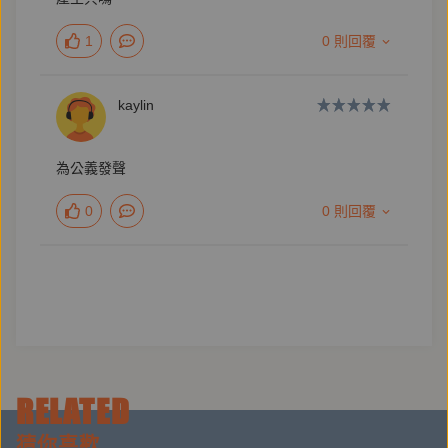
足的石頭。 ——作家 楊佳嫻
1
0 則回覆
「不安」一詞是這本詩集的核心。身分、社會、島國的
命運，一代懷抱希望的人，抱著水一般搖晃的恐懼活
kaylin
著；已無希望的人，給自己的蜜裝上詩的薄翅。還會有
一個更好的地方值得降落嗎？這永遠沒有終點的問題，
為公義發聲
《無蜜的蜂群》固執地問著、也固執地回答著。——詩
人 楊智傑
0
0 則回覆
這本詩集裡的詩作，透過一貫的抒情口吻，抒情與寫實
已經難以分別。此時此地，或許詩人沒有失去敘事的能
力，而是重新找到適合這個時代的敘事聲音，讓主體與
他者共振，小我與大我滲融，在面對即將來臨的大時
代，我想尚緯已經做好了無畏的準備。——詩人 郭哲
RELATED
佑
猜你喜歡