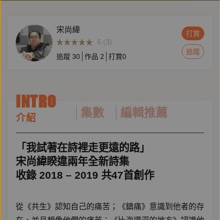
宋尚緯
打賞
5 (3)
追蹤
追蹤
30
作品
2
打賞
0
INTRO
集數
編輯推薦
介紹
「我試著在詩裡走更遠的路」
宋尚緯睽違兩年全新詩集
收錄 2018 – 2019 共47首創作
從《共生》認知自己的痛苦；《鎮痛》意識到他者的存