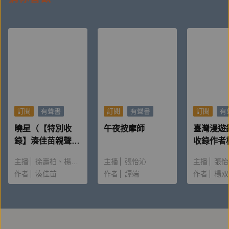
【作者簡介】
宋尚緯
一九八九年生，東華大學華文文學所創作組碩士，創世
紀詩社同仁，著有詩集《輪迴手札》、《共生》、《鎮
痛》、《比海還深的地方》、《好人》與《無蜜的蜂
群》。
訂閱
有聲書
訂閱
有聲書
訂閱
有
_____
曉星（【特別收
午夜按摩師
臺灣漫遊
聲音指導：盧怡君
錄】湊佳苗親聲朗
收錄作者
讀＆創作動機）
唸〈後記
產品企劃：林云也
主播
徐壽柏
楊雅淳
主播
張怡沁
主播
張怡
作者
湊佳苗
作者
譚端
作者
楊双
錄音/後製：黃德瑋