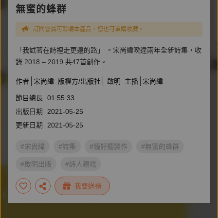
無蜜的蜂群
訂閱會員可聆聽本產品，您也可單購收藏。
「我試著在詩裡走更遠的路」 。宋尚緯睽違兩年全新詩集，收
錄 2018 – 2019 共47首創作。
作者
宋尚緯
版權方/出版社
啟明
主播
宋尚緯
節目總長
01:55:33
出版日期
2021-05-25
更新日期
2021-05-25
#宋尚緯
#詩集
#鏡好聽製作
#無蜜的蜂群
#啟明出版
#詩人親唸
我要送禮