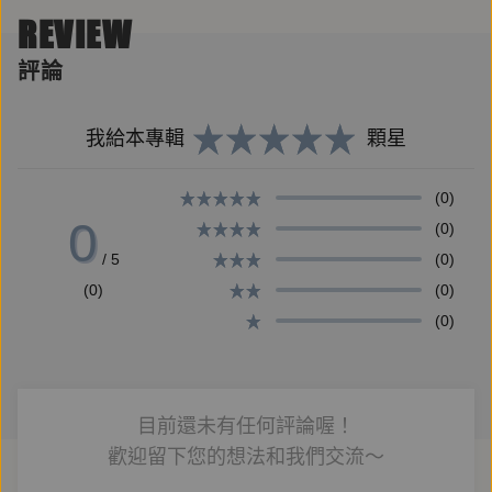
當你費盡心思跟孩子聊天想營造親密，他竟說：「我現
REVIEW
在不想理你……」
當你不忍見孩子有煩惱，認真給她建議，她卻回：「每
評論
次跟你說一件事，你就講一大串……」
你是否也察覺到了？你以為在溝通，他卻只感受到你的
我給本專輯
顆星
緊張與擔憂，以及「又來了」的說服、命令和大道理。
這只是慣性的「我說你聽」，並不是真正雙向交流的對
(0)
話。
0
(0)
/ 5
(0)
不願意起床的孩子，以好奇的疑問喚醒他對自我負責的
(0)
(0)
覺察。
(0)
怕苦而拒服藥的孩子，花五分鐘專注傾聽，激起她吃苦
的決心。
當對方表現得不符期待時，不批判、不教訓，而以「怎
目前還未有任何評論喔！
麼了？」、「怎麼辦？」，啟發他自己走向下一步。
歡迎留下您的想法和我們交流～
其實對話的目的，不是誰能夠讓誰聽話，而是藉由靜心