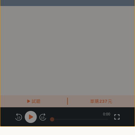
人是群居動物，自然少不得溝通。從前人說，話不投機
半句多，酒逢知己千杯少。這兩句很有意思，前者可見
對話多麼困難，話不投機，半句嫌多，溝通中斷了，連
結也失敗；後者可見對話多麼迷人，一旦合拍，溝通順
暢，把酒言歡，一杯接一杯，其樂洋洋，其實酒只是助
興外物，真正讓情投意合還是溝通的對話。問題來了，
怎樣才不會話不投機？怎樣才能愈聊愈開，愈說愈多，
愈談愈深，甚至閒談之間就能推心置腹，引為知己？這
其中便有許多道理、觀念和技術可說，《對話的力量》
正是完全解說和示範。讀完此書，學起來，對話就能產
生全新的力量。
試聽
單購
237
元
曾明鴻（國立馬公高級中學老師）－－
0:00
關於鏡好聽
版權政策
隱私政策
我們為什麼要對話？如何進行對話？對話要說些什麼？
15
15
作者在《對話的力量》回答了這三個問題。這是一本讓
商務合作
付費條款
會員條款
我們與人對話，同時照見自己的好書。