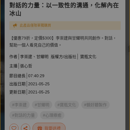
對話的力量：以一致性的溝通，化解內在
冰山
此產品僅限單獨購買
【優惠79折，定價$300】李崇建與甘耀明共同創作。對話，
幫助一個人看見自己的價值。
作者
李崇建
甘耀明
版權方/出版社
寶瓶文化
主播
張心哲
節目總長
07:40:29
出版日期
2021-05-25
更新日期
2021-05-25
#李崇建
#甘耀明
#寶瓶文化
#鏡好聽製作
#對話的力量
#心理療癒
我要送禮