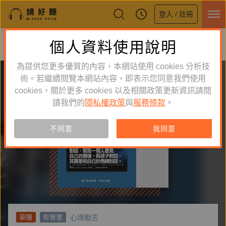
登入 / 註冊
鏡好聽全新APP上線
個人資料使用說明
下載
體驗全面升級，即刻下載
為提供您更多優質的內容，本網站使用 cookies 分析技
術。若繼續閱覽本網站內容，即表示您同意我們使用
cookies，關於更多 cookies 以及相關政策更新資訊請閱
讀我們的
隱私權政策
與
服務條款
。
不同意
我同意
心理勵志
單購
有聲書