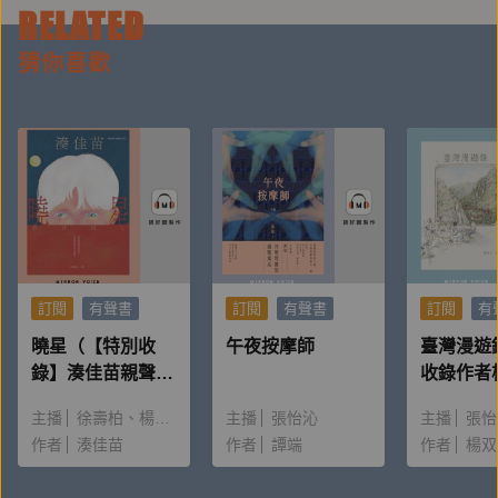
RELATED
．《麥田裡的老師》、《心教》、《心念》心靈實作名
師、暢銷作家李崇建。
猜你喜歡
．橫掃金鼎獎、台北國際書展大獎、時報開卷年度好書
等獎項的作家甘耀明。
◎由對話時，把耳朵和心靈打開傾聽談起，學習適時停
頓、語意明確，並以「怎麼了？」、「怎麼辦？」表達
好奇。每天五分鐘的練習，建立和諧與自在的人際相
處。
訂閱
有聲書
訂閱
有聲書
訂閱
有
曉星（【特別收
午夜按摩師
臺灣漫遊
【名人推薦】
錄】湊佳苗親聲朗
收錄作者
◎
葉丙成
（台大電機系教授．翻轉教學名師）專文推
讀＆創作動機）
唸〈後記
主播
徐壽柏
楊雅淳
主播
張怡沁
主播
張怡
薦！21位教育工作者感動推薦！
作者
湊佳苗
作者
譚端
作者
楊双
張輝誠（中山女高國文老師、學思達創辦人）－－