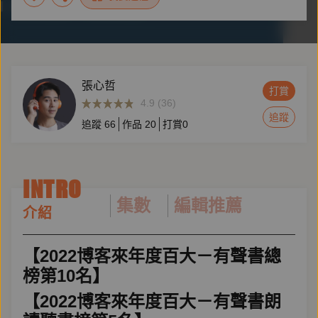
張心哲
打賞
4.9 (36)
追蹤
追蹤
66
作品
20
打賞
0
INTRO
集數
編輯推薦
介紹
【2022博客來年度百大－有聲書總
榜第10名】
【2022博客來年度百大－有聲書朗