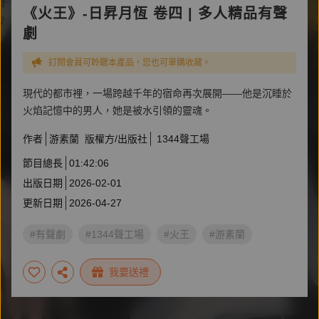
《火王》-日昇月恆 卷四 | 多人精品有聲
劇
訂閱會員可聆聽本產品，您也可單購收藏。
現代的都市裡，一場跨越千年的宿命再次展開——他是沉睡於
火焰記憶中的男人，她是被水引領的靈魂。
作者
游素蘭
版權方/出版社
1344聲工場
節目總長
01:42:06
出版日期
2026-02-01
更新日期
2026-04-27
#有聲劇
#1344聲工場
#火王
#游素蘭
我要送禮