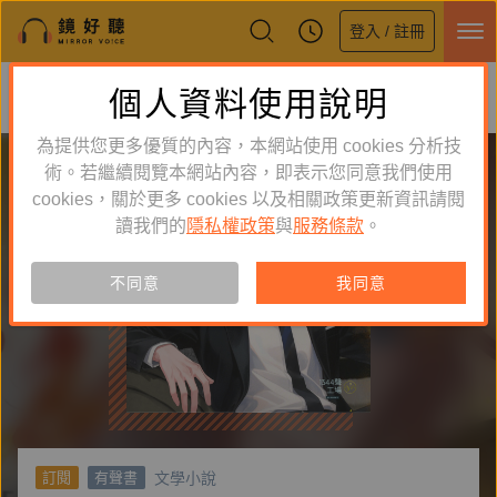
登入 / 註冊
鏡好聽全新APP上線
個人資料使用說明
下載
體驗全面升級，即刻下載
為提供您更多優質的內容，本網站使用 cookies 分析技
術。若繼續閱覽本網站內容，即表示您同意我們使用
cookies，關於更多 cookies 以及相關政策更新資訊請閱
讀我們的
隱私權政策
與
服務條款
。
不同意
我同意
文學小說
訂閱
有聲書