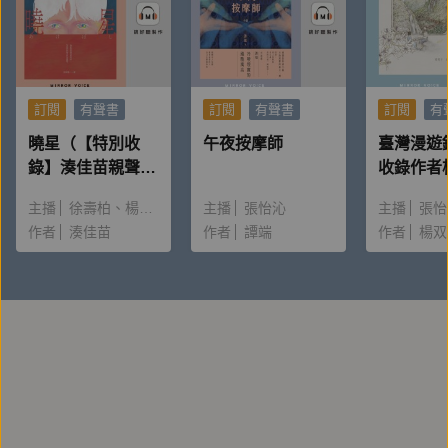
訂閱
有聲書
訂閱
有聲書
訂閱
有
曉星（【特別收
午夜按摩師
臺灣漫遊
錄】湊佳苗親聲朗
收錄作者
讀＆創作動機）
唸〈後記
主播
徐壽柏
楊雅淳
主播
張怡沁
主播
張怡
作者
湊佳苗
作者
譚端
作者
楊双