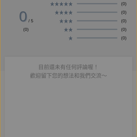
(0)
監製 憶裳思思
0
(0)
封面設計 游素蘭
/ 5
(0)
對軌審聽 阿葉、Joanna、Ray瑞、古爾丹
(0)
(0)
後期製作 朕宇
(0)
目前還未有任何評論喔！
歡迎留下您的想法和我們交流～