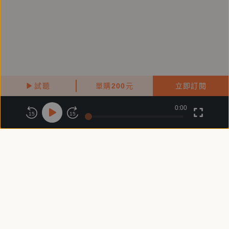
試聽
單購
200
元
立即訂閱
0:00
關於鏡好聽
版權政策
隱私政策
15
15
商務合作
付費條款
會員條款
常見問題
客服信箱
客服時間：週一 ～ 週五10:00 - 18:00（國定假日除外）