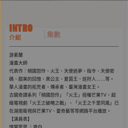
INTRO
集數
介紹
游素蘭
漫畫大師
代表作：傾國怨伶、火王、天使迷夢、指令、天使密
碼、甜美的回憶、黑公主、夏茵王、巡狩人……等。
華人漫畫的拓荒者、傳承者、臺灣漫畫女王。
古鏡奇譚系列「傾國怨伶」「火王」授權芒果TV，超
級電視劇「火王之破曉之戰」、「火王之千里同風」已
在湖南衛視與芒果TV、愛奇藝等等網路平台播放。
【演員表】
憶裳思思 ｜旁白