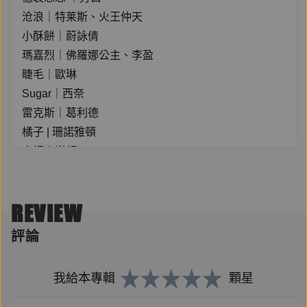
沧浪｜特莱斯、火王仲天
小酥餅｜蔚詠倩
瑪嘉烈｜佛羅娜公主、李盈
睫毛｜歐琳
Sugar｜西奈
雷克斯｜葛利德
橘子 | 珊諾雅頓
小語｜尚軒
貓奴一斤｜爵文
折木泛舟｜勞勃特
REVIEW
山鬥雞｜蔚博士
昊玥 | 陸參
評論
助演團：594韻韻、花花花、陸參、阿葉、Joanna、
Ray瑞、古爾丹
我給本專輯
顆星
【職員表】