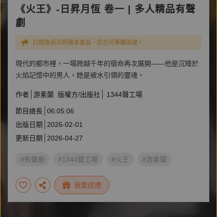
《火王》-日昇月恆 卷一 | 多人精品有聲
劇
訂閱會員可聆聽本產品，您也可單購收藏。
現代的都市裡，一場跨越千年的宿命再次展開——他是沉睡於
火焰記憶中的男人，她是被水引領的靈魂。
作者
游素蘭
版權方/出版社
1344聲工場
節目總長
06:05:06
出版日期
2026-02-01
更新日期
2026-04-27
#有聲劇
#1344聲工場
#火王
#游素蘭
我要送禮