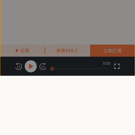
試聽
單購
525
元
立即訂閱
0:00
關於鏡好聽
版權政策
隱私政策
15
15
商務合作
付費條款
會員條款
常見問題
客服信箱
客服時間：週一 ～ 週五10:00 - 18:00（國定假日除外）