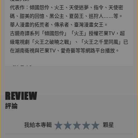
代表作：傾國怨伶、火王、天使迷夢、指令、天使密
碼、甜美的回憶、黑公主、夏茵王、巡狩人……等。
華人漫畫的拓荒者、傳承者、臺灣漫畫女王。
古鏡奇譚系列「傾國怨伶」「火王」授權芒果TV，超
級電視劇「火王之破曉之戰」、「火王之千里同風」已
在湖南衛視與芒果TV、愛奇藝等等網路平台播放。
【演員表】
憶裳思思 ｜旁白
沧浪｜特莱斯、火王仲天
REVIEW
小酥餅｜蔚詠倩
瑪嘉烈｜佛羅娜公主、李盈
評論
睫毛｜歐琳
Sugar｜西奈
我給本專輯
顆星
雷克斯｜葛利德
橘子 | 珊諾雅頓