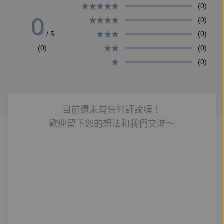
(0)
小語｜尚軒
0
(0)
貓奴一斤｜爵文
/ 5
(0)
折木泛舟｜勞勃特
(0)
(0)
山鬥雞｜蔚博士
(0)
昊玥 | 陸參
助演團：594韻韻、花花花、陸參、阿葉、Joanna、
Ray瑞、古爾丹
目前還未有任何評論喔！
歡迎留下您的想法和我們交流～
【職員表】
監製 憶裳思思
封面設計 游素蘭
對軌審聽 阿葉、Joanna、Ray瑞、古爾丹
後期製作 朕宇