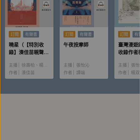
訂閱
有聲書
訂閱
有聲書
訂閱
有
曉星（【特別收
午夜按摩師
臺灣漫遊
錄】湊佳苗親聲朗
收錄作者
讀＆創作動機）
唸〈後記
主播
徐壽柏
楊雅淳
主播
張怡沁
主播
張怡
作者
湊佳苗
作者
譚端
作者
楊双