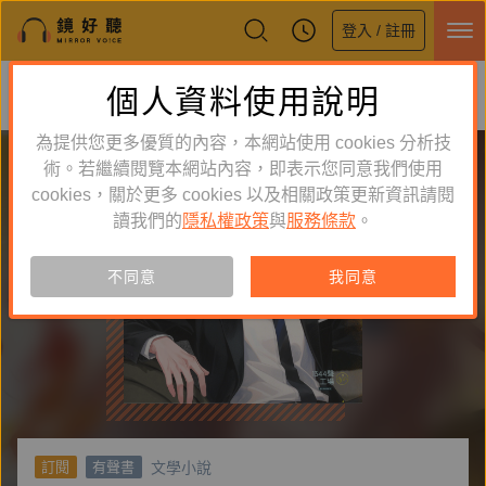
登入 / 註冊
鏡好聽全新APP上線
個人資料使用說明
下載
體驗全面升級，即刻下載
為提供您更多優質的內容，本網站使用 cookies 分析技
術。若繼續閱覽本網站內容，即表示您同意我們使用
cookies，關於更多 cookies 以及相關政策更新資訊請閱
讀我們的
隱私權政策
與
服務條款
。
不同意
我同意
文學小說
訂閱
有聲書