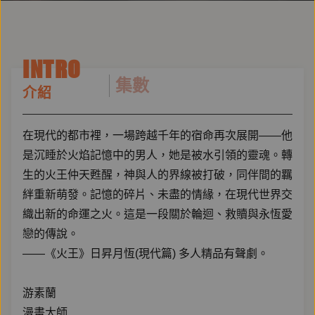
INTRO
集數
介紹
在現代的都市裡，一場跨越千年的宿命再次展開——他
是沉睡於火焰記憶中的男人，她是被水引領的靈魂。轉
生的火王仲天甦醒，神與人的界線被打破，同伴間的羈
絆重新萌發。記憶的碎片、未盡的情緣，在現代世界交
織出新的命運之火。這是一段關於輪迴、救贖與永恆愛
戀的傳說。
——《火王》日昇月恆(現代篇) 多人精品有聲劇。
游素蘭
漫畫大師