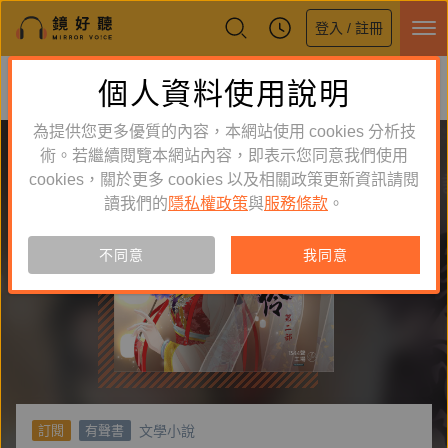
登入 / 註冊
鏡好聽全新APP上線
個人資料使用說明
下載
體驗全面升級，即刻下載
為提供您更多優質的內容，本網站使用 cookies 分析技
術。若繼續閱覽本網站內容，即表示您同意我們使用
cookies，關於更多 cookies 以及相關政策更新資訊請閱
讀我們的
隱私權政策
與
服務條款
。
不同意
我同意
文學小說
訂閱
有聲書