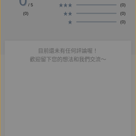
0
/ 5
(0)
【製作組】
(0)
(0)
監製 KJ Hsu
(0)
執行 言且秦、凌鳶
聲導 憶裳思思
畫本 憶裳思思
目前還未有任何評論喔！
對軌 詩雅、Ben、宇珊、金妮、冠傑、YS、yolo
歡迎留下您的想法和我們交流～
後製 憶裳思思、兔子慢半拍
審聽 小酥餅、凌鳶