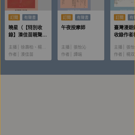
訂閱
有聲書
訂閱
有聲書
訂閱
有
曉星（【特別收
午夜按摩師
臺灣漫遊
錄】湊佳苗親聲朗
收錄作者
讀＆創作動機）
唸〈後記
主播
徐壽柏
楊雅淳
主播
張怡沁
主播
張怡
作者
湊佳苗
作者
譚端
作者
楊双