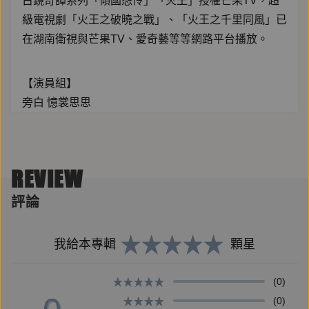
古鏡奇譚系列「傾國怨伶」「火王」授權芒果TV，超
級電視劇「火王之破曉之戰」、「火王之千里同風」已
在湖南衛視與芒果TV、愛奇藝等等網路平台播放。
【演員組】
旁白 憶裳思思
蔚詠倩/小李盈 小酥餅
李盈/嫿琤 瑪嘉烈
爵文 貓奴一斤
REVIEW
尚軒 邢烔神語
吳瀚 张立
評論
勞勃特 折木泛舟
蔚博士 薄鹽
我給本專輯
顆星
昊玥 正仁不歪
皇帝/帝昀 雨豪
(0)
皇后/助演 雪涩
(0)