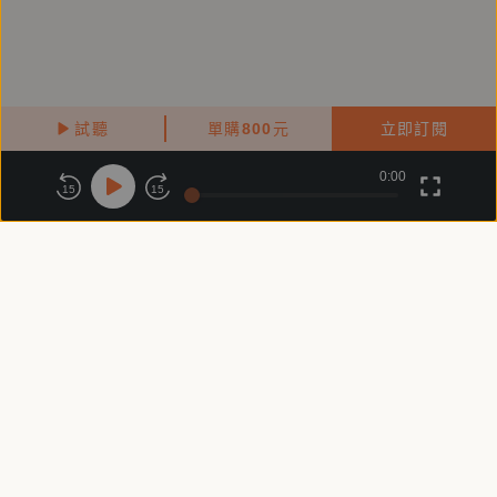
試聽
單購
800
元
立即訂閱
0:00
關於鏡好聽
版權政策
隱私政策
15
15
商務合作
付費條款
會員條款
常見問題
客服信箱
客服時間：週一 ～ 週五10:00 - 18:00（國定假日除外）
Copyright © 2025 精鏡傳媒股份有限公司 All Rights Reserved