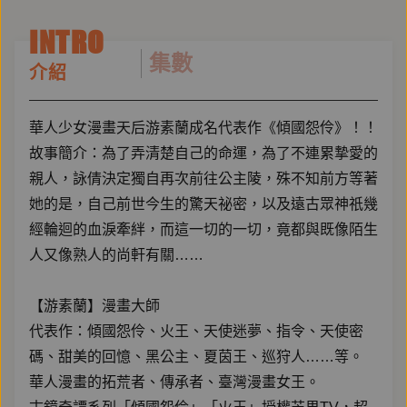
INTRO
集數
介紹
華人少女漫畫天后游素蘭成名代表作《傾國怨伶》！！
故事簡介：為了弄清楚自己的命運，為了不連累摯愛的
親人，詠倩決定獨自再次前往公主陵，殊不知前方等著
她的是，自己前世今生的驚天祕密，以及遠古眾神祇幾
經輪迴的血淚牽絆，而這一切的一切，竟都與既像陌生
人又像熟人的尚軒有關……
【游素蘭】漫畫大師
代表作：傾國怨伶、火王、天使迷夢、指令、天使密
碼、甜美的回憶、黑公主、夏茵王、巡狩人……等。
華人漫畫的拓荒者、傳承者、臺灣漫畫女王。