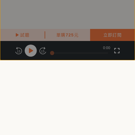
試聽
單購
725
元
立即訂閱
0:00
關於鏡好聽
版權政策
隱私政策
15
15
商務合作
付費條款
會員條款
常見問題
客服信箱
客服時間：週一 ～ 週五10:00 - 18:00（國定假日除外）
Copyright © 2025 精鏡傳媒股份有限公司 All Rights Reserved