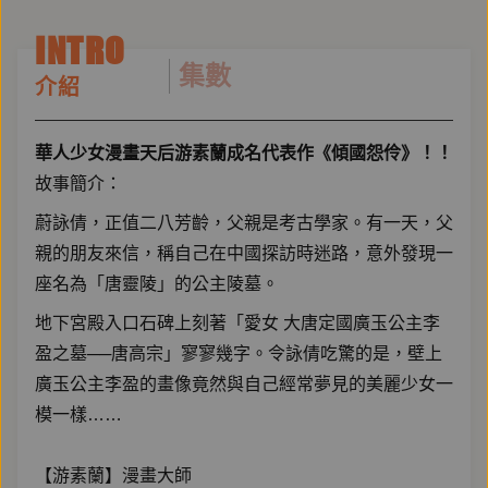
INTRO
集數
介紹
華人少女漫畫天后游素蘭成名代表作《傾國怨伶》！！
故事簡介：
蔚詠倩，正值二八芳齡，父親是考古學家。有一天，父
親的朋友來信，稱自己在中國探訪時迷路，意外發現一
座名為「唐靈陵」的公主陵墓。
地下宮殿入口石碑上刻著「愛女 大唐定國廣玉公主李
盈之墓──唐高宗」寥寥幾字。令詠倩吃驚的是，壁上
廣玉公主李盈的畫像竟然與自己經常夢見的美麗少女一
模一樣……
【游素蘭】漫畫大師