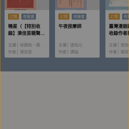
訂閱
有聲書
訂閱
有聲書
訂閱
有
曉星（【特別收
午夜按摩師
臺灣漫遊
錄】湊佳苗親聲朗
收錄作者
讀＆創作動機）
唸〈後記
主播
徐壽柏
楊雅淳
主播
張怡沁
主播
張怡
作者
湊佳苗
作者
譚端
作者
楊双