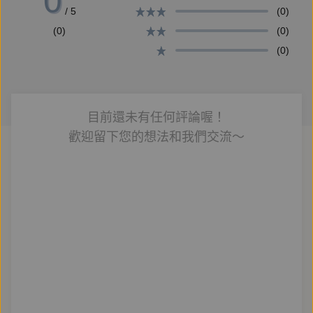
0
/ 5
(0)
昊玥 正仁不歪
(0)
(0)
皇帝/帝昀 雨豪
(0)
皇后/助演 雪涩
【製作組】
監製 KJ Hsu
目前還未有任何評論喔！
執行 言且秦、凌鳶
歡迎留下您的想法和我們交流～
聲導 憶裳思思
畫本 憶裳思思
對軌 詩雅、Ben、宇珊、金妮、冠傑、YS、yolo
後製 憶裳思思、兔子慢半拍
審聽 小酥餅、凌鳶