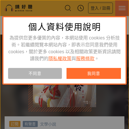
登入 / 註冊
鏡好聽全新APP上線
個人資料使用說明
下載
體驗全面升級，即刻下載
為提供您更多優質的內容，本網站使用 cookies 分析技
術。若繼續閱覽本網站內容，即表示您同意我們使用
cookies，關於更多 cookies 以及相關政策更新資訊請閱
讀我們的
隱私權政策
與
服務條款
。
不同意
我同意
文學小說
訂閱
有聲書