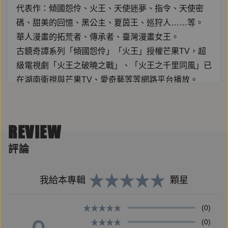
代表作：傾國怨伶、火王、天使迷夢、指令、天使密
碼、甜美的回憶、黑公主、夏茵王、巡狩人……等。
華人漫畫的拓荒者、傳承者、臺灣漫畫女王。
古鏡奇譚系列「傾國怨伶」「火王」授權芒果TV，超
級電視劇「火王之破曉之戰」、「火王之千里同風」已
在湖南衛視與芒果TV、愛奇藝等等網路平台播放。
【演員組】
REVIEW
旁白 憶裳思思
蔚詠倩/小李盈 小酥餅
評論
李盈/嫿琤 瑪嘉烈
爵文 貓奴一斤
我給本專輯
顆星
尚軒 邢烔神語
吳瀚 张立
(0)
勞勃特 折木泛舟
(0)
蔚博士 薄鹽