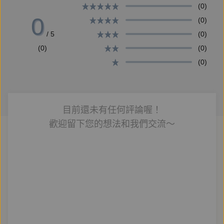
更重要的是，要付諸實際的行動。
(0)
0
(0)
而我也由衷相信，每個人都有讓世界變得更好、更溫暖
/ 5
(0)
的能力。
(0)
(0)
(0)
★最有梗！懸疑、奇幻、古典、爆笑、鬼故事……瑰麗
多變的故事風格，《動物星球偵探事件簿》統統都有
★偵探迷必讀！一翻頁就停不下來
目前還未有任何評論喔！
★最佳素養讀物！ 推理過程中培養觀察力、整合資訊
歡迎留下您的想法和我們交流～
的能力！
★最受歡迎的「動物角色」──每篇故事都有某種「動
物角色」登場，不時在關鍵時刻扮演了重要的角色，有
時還是挑大梁的主角！
＝作者簡介＝