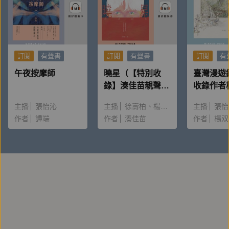
訂閱
有聲書
訂閱
有聲書
訂閱
有
午夜按摩師
曉星（【特別收
臺灣漫遊
錄】湊佳苗親聲朗
收錄作者
讀＆創作動機）
唸〈後記
主播
張怡沁
主播
徐壽柏
楊雅淳
主播
張怡
作者
譚端
作者
湊佳苗
作者
楊双