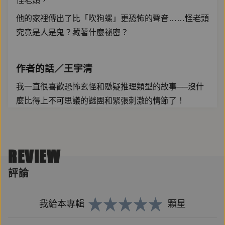
怪老頭，
他的家裡傳出了比「吹狗螺」更恐怖的聲音……怪老頭
究竟是人是鬼？藏著什麼祕密？
作者的話／王宇清
我一直很喜歡恐怖玄怪和懸疑推理類型的故事──沒什
麼比得上不可思議的謎團和緊張刺激的情節了！
在創作〈鬼聲〉的時候，我也試著把這些元素融合在裡
面。
REVIEW
儘管寫作的過程充滿了挑戰和困難，卻也充滿樂趣。由
衷希望讀者閱讀時，也能覺得有趣。
評論
此外，我想藉由〈鬼聲〉這個故事提醒自己：永遠保持
好奇和想像力，永遠不要以貌取人，永遠不要停止關懷
我給本專輯
顆星
他人。