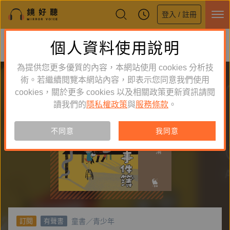
登入 / 註冊
鏡好聽全新APP上線
個人資料使用說明
下載
體驗全面升級，即刻下載
為提供您更多優質的內容，本網站使用 cookies 分析技
術。若繼續閱覽本網站內容，即表示您同意我們使用
cookies，關於更多 cookies 以及相關政策更新資訊請閱
讀我們的
隱私權政策
與
服務條款
。
不同意
我同意
童書／青少年
訂閱
有聲書