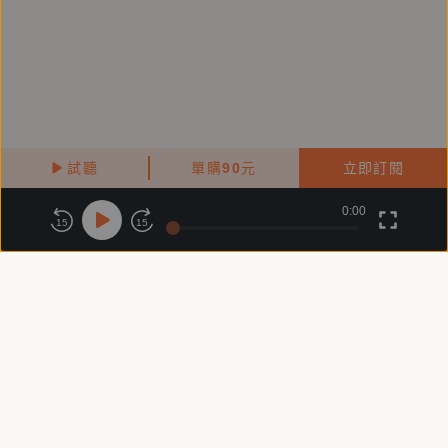
試聽
單購
90
元
立即訂閱
0:00
關於鏡好聽
版權政策
隱私政策
15
15
商務合作
付費條款
會員條款
常見問題
客服信箱
客服時間：週一 ～ 週五10:00 - 18:00（國定假日除外）