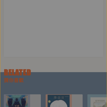
王宇清
本體是一隻滿嘴尖牙，會噴酸毒的害羞妖怪，透過為小
朋友寫故事找到平靜。
曾獲九歌年度童話獎、《國語日報》牧笛獎、九歌現代
少兒文學獎、好書大家讀年度最佳讀物獎等。
兒童小說創作包括《妖怪新聞社》，其它作品多見於
《小典藏》雜誌。
＝朗讀者簡介＝
RELATED
映彤
猜你喜歡
喜歡玩聲音、觀察細微、認真生活的聲音工作者，拿著
麥克風嘰哩瓜啦已有8年時間，擅長用不同聲音創造歡
樂時光。