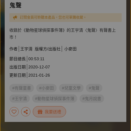
鬼聲
訂閱會員可聆聽本產品，您也可單購收藏。
收錄於《動物星球偵探事件簿》的王宇清〈鬼聲〉有聲書上
市！
作者
王宇清
版權方/出版社
小麥田
節目總長
00:53:11
出版日期
2020-12-07
更新日期
2021-01-26
#有聲童書
#小麥田
#兒童文學
#鬼聲
#王宇清
#動物星球偵探事件簿
#鬼月說書
我要送禮