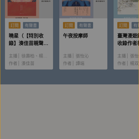
人？」這堂課，我們要進一步探討，若要達到那個目
標，你的藍圖要如何改變？這就是你的使命。試著把眼
光放遠，重建你的心理藍圖，把它放進下意識裡，拿回
訂閱
有聲書
訂閱
有聲書
訂閱
有
你生命的主控權，找到動力和一定要的根源。本堂課會
曉星（【特別收
午夜按摩師
臺灣漫遊
教你如何活出自我、活出理想、活出你想達到的最高境
錄】湊佳苗親聲朗
收錄作者
讀＆創作動機）
唸〈後記
界。
主播
徐壽柏
楊雅淳
主播
張怡沁
主播
張怡
作者
湊佳苗
作者
譚端
作者
楊双
第八堂課< 環境的重要> 所謂環境，包括同伴、家人、
朋友、教練、老師、有益的書籍、居家和辦公環境，以
及健康的身體。還要處處提醒自己，不管是味覺、視
覺、聽覺、觸覺、嗅覺各方面，把自己放在好的環境
中，多說肯定句，盡量給自己正向的能量。本堂課
Carol老師將鉅細靡遺、傾囊相授，助你早日完成你心
中的新藍圖。「我們最大的資源，是尋找資源的能力」
－－托尼．羅賓斯。