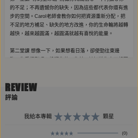
的不足；不再遺憾你的缺失，因為這些都代表你還有進
步的空間。Carol老師會教你如何把資源重新分配，把
不足的地方補足、缺失的地方改進，你的生命輪將越轉
越快，越來越圓滿，越圓滿就越有喜悅的能量。
第二堂課 想像一下，如果想看日落，卻使勁往東邊
跑，你看得到嗎？投資你的工作前，該知道你真正想要
的是什麼，是安全感、自我肯定、被愛、受尊重、經濟
穩定，還是非常富裕？且暫停腳步，傾聽你內心的聲
REVIEW
音。 這門課會教你如何瞭解自己；知道什麼真正滿足
你的心和靈魂。而且，這麼做，你會賺更多的錢！
評論
第三堂課< 什麼在控制你？> 別再浪擲光陰虛度此生；
我給本專輯
顆星
別再讓身體狀態影響心理狀態；別再讓痛苦的驅動力迷
失自己。本堂課Carol老師會教你如何趨向快樂、逃避
(0)
痛苦；如何利用「苦樂」管理自己，讓你找到生命的意