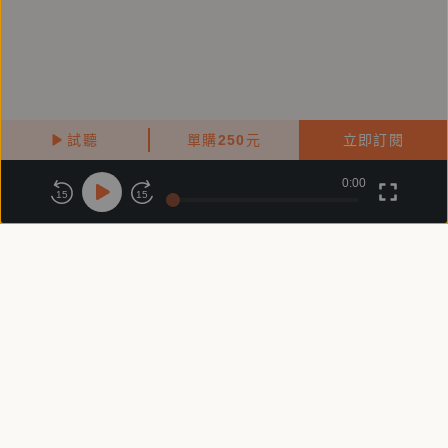
講者：
Carol 林嘉瑗
美國康乃爾大學電機系學士、碩士，加州大學洛杉磯分
校MBA企管碩士。曾於IBM、GM，等大型跨國企業。
一九九○年開始創業。
試聽
單購
250
元
立即訂閱
因一場婚變，接觸到能量心理學療法，PSYCH-K、
0:00
關於鏡好聽
版權政策
隱私政策
NLP（Neuro-linguistic programming）、
15
15
EFT（Emotional Freedom Techniques）等，更取得
商務合作
付費條款
會員條款
證書，成為專業教練。
常見問題
客服信箱
師承，國際潛能激勵大師 Anthony Robbins，EFT 創
始者 Gary Craig，NLP創始者 Dr. Richard Bandler
，與Psych-K©創始者 Rob Williams，等。國際知名情
緒療癒大師，更獲得高績效教練、國際神經語言程式學
NLP專業教練、美國深層情緒釋放EFT專業引導師與
Psych-K© 療癒師等，專業認證。
客服時間：週一 ～ 週五10:00 - 18:00（國定假日除外）
Copyright © 2025 精鏡傳媒股份有限公司 All Rights Reserved
Carol老師是台灣EFT先驅者，懷抱極大熱誠，分享