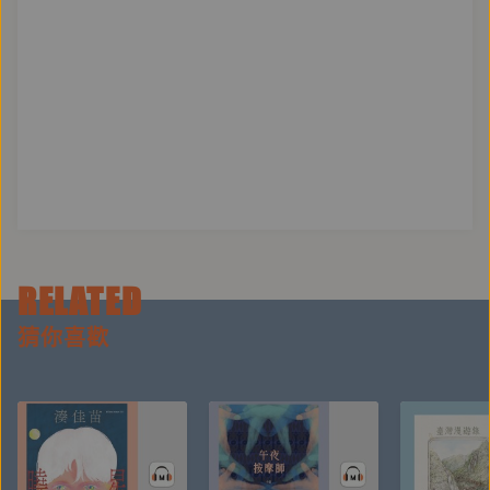
望這一生有那些貢獻？本堂課將帶你做自我分析，讓你
釋放生命的熱情，預約成功人生！
第六堂課< 請參考個案寫下你自己的分析表> 你知道大
腦的規則與定律嗎？哪些趨向吸引，哪些痛恨逃避？吸
引你的包括什麼？是成就感、肯定、美好的東西，還
是…，而你想要逃避的又有哪些？是壓力、責任、被忽
視，還是…你的心理特質是否影響了你的選擇行為？你
的行為特徵是否來自你的理性或不理性？本堂課以上一
RELATED
堂談到的價值觀、自我認知、記憶、環境、心態…等方
面，並參考一個個案，從包括吸引你和你想逃避的部
猜你喜歡
分，深入淺出地教大家自我剖析，能夠幫你瞭解自己、
提升自己，開創更幸福美好的明天。
第七堂課<你這一生的使命是什麼> 在第一堂課「你的
生命輪」裡，我們曾經探討過「你想成為甚麼樣的