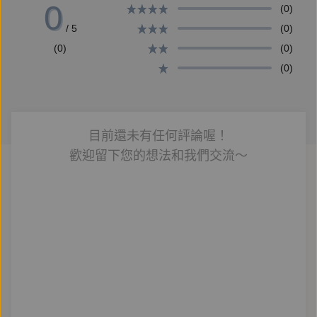
0
(0)
義，從此發光發熱。深入瞭解，就會豁然開朗。輕輕鬆
/ 5
(0)
鬆網上學習，讓你受用一輩子！
(0)
(0)
(0)
第四堂課< 什麼在控制你？之二> 你的價值規則和自我
認知如何？對人生、金錢、愛情、工作、社會等價值觀
如何看待？是否隨著時代改變和人生歷練而有所不同？
目前還未有任何評論喔！
本堂課Carol老師將帶領我們就「價值觀/必需要、規
歡迎留下您的想法和我們交流～
則、自我認知、語言，以及參考資料(記憶、環境、悲/
樂觀)」加以探討，引領我們走向成功之途。把握學
習，成功可期！
第五堂課< 什麼在控制你？之三> 就現實社會而言，普
遍存在於一般人心中的六種需要為：確定性/穩定性、
不確定性、良好的自我感覺、愛/互動、成長、貢獻。
你的使命是什麼？你的需要有哪些？喜歡工作穩定，還
是希望生活偶爾來點驚喜？你對自己的期許是什麼？希