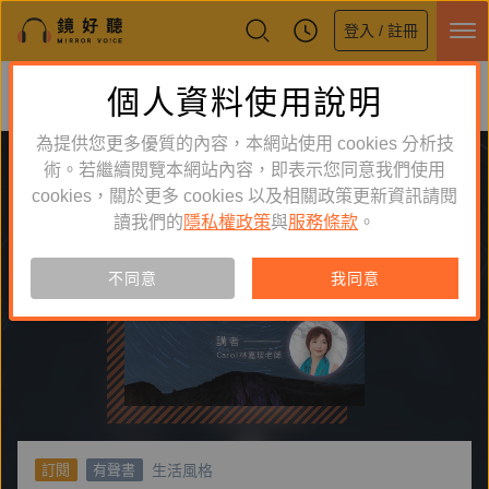
登入 / 註冊
鏡好聽全新APP上線
個人資料使用說明
下載
體驗全面升級，即刻下載
為提供您更多優質的內容，本網站使用 cookies 分析技
術。若繼續閱覽本網站內容，即表示您同意我們使用
cookies，關於更多 cookies 以及相關政策更新資訊請閱
讀我們的
隱私權政策
與
服務條款
。
不同意
我同意
生活風格
訂閱
有聲書