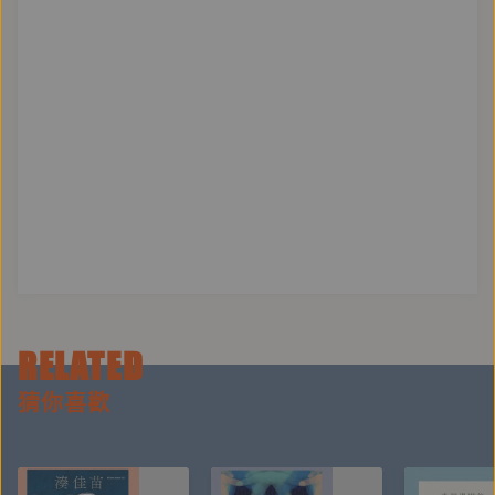
【聲音的陪伴力】
這些故事的收集，來自我漫長十年的工作當中，我感覺
到毛孩與家長比較在意的地方。在我為這些故事配音的
過程裡，隨著故事情節進展，我好像又回到了當初面對
動物家人老病或離世的感受，或回到曾經因為動物溝通
而參與、陪伴的夥伴或學生所經歷的現場狀況。
那些百轉千迴的心情或感受，我都融入了我的聲音裡，
希望能真的幫助你們——或許是事先的預習，或許是深
情的複習，或者是，有些空缺，你還沒有被陪伴，希望
能用我的聲音填入、陪伴你。
RELATED
猜你喜歡
✦✧✦✧✦✧✦
在錄製這本有聲書時，有朋友問了我一些問題，他們的