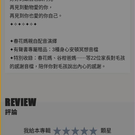
再見到動物愛的你，
再見到你也愛的你自己。
✦✧✦✧✦✧✦
✦春花媽親自配音演繹
✦有聲書專屬贈品：3種身心安頓冥想音檔
✦特別收錄：春花媽、谷柑爸媽⋯⋯等22位家長對毛孩
的感謝音檔，陪伴你對毛孩說出內心的感謝。
✦✧✦✧✦✧✦
REVIEW
你好，我是春花媽，跟你一樣是被動物深愛的人。身為
動物溝通者，有些動物對你低語的話，可能你沒聽見，
評論
請讓我告訴你，他有多喜歡你，他有多需要你，然後，
他是如何一次次、一句句跟你說：「謝謝你。我愛你。
我給本專輯
顆星
然後再見囉⋯⋯」