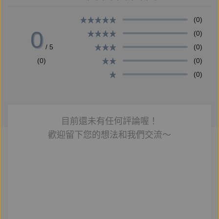
(0)
0
(0)
【故事的療癒力】
/ 5
(0)
在這本書裡，我結合毛孩和家長的雙重視角，以及故事
(0)
(0)
的療癒力，希望能陪伴你在流轉的時間、在不同的生命
(0)
課題裡，思考毛孩與自己的關係，一起調整心緒，找到
安頓身心的方式。
目前還未有任何評論喔！
書中有19個極短篇故事，是19組毛孩和家長的內心獨
歡迎留下您的想法和我們交流～
白，從我們開始發現毛孩老化，到面對疾病、長照的日
子，如何從接受、理解到調適，最後再送別毛孩、面對
毛孩離開之後的失落，在這些故事當中的字字句句，都
映照出身為家長的我們的焦慮、無助、悲傷、失落，當
然也有毛孩們的不解、不安、不棄與不捨。