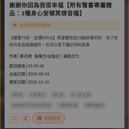
謝謝你因為我很幸福【附有聲書專屬贈
品：3種身心安頓冥想音檔】
此產品僅限單獨購買
【優惠79折，定價580元】希望聽完這19組故事的你，除了好
好向毛孩說謝謝外，也可以寫下屬於你的故事
作者
春花媽
版權方/出版社
遍路文化
節目總長
03:29:45
出版日期
2025-09-24
更新日期
2025-10-15
#動物
#安樂死
#毛孩
#一葦文思
#謝謝你因為我很幸福
#動物照護
#動物臨終
#動物心理學
#動物溝通
我要送禮