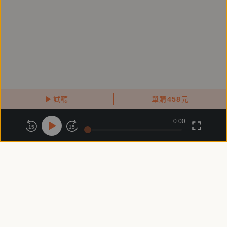
疾病和日常的照護會改變日常的生活習慣，但請記得，
不要因為疾病和焦慮，改變太多彼此的相處模式或互動
心情，失去原本互相陪伴的快樂。
我們當然可以多做點什麼來幫助最後一段旅程的孩子緩
解痛苦，但是別忘了，即便在最艱難的日子，我們還是
相互陪伴的，所以，維持我們都覺得好的相處品質，是
非常重要的。
試聽
單購
458
元
0:00
關於鏡好聽
版權政策
隱私政策
15
15
▌Q2：為什麼除了有聲書，還有【書+牌卡｜珍藏盒裝
商務合作
付費條款
會員條款
套組】？
常見問題
客服信箱
▌A：
我在創作這19組毛孩與家長內心獨白故事時，除了希
望呈現毛孩與家長的雙重視角外，也希望結合「故事的
療癒力」和「牌卡的陪伴力」，與這樣的你同在：
(1) 需要被陪伴的你——不是想要，而是需要有品質的