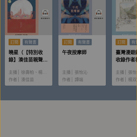
提問，或許你也有相同的好奇，接下來，就讓我跟你們
一起聊聊，關於這本有聲書的一些QA。
▌Q1：請問春花媽創作這本有聲書的起心動念為何？
▌A：
訂閱
有聲書
訂閱
有聲書
訂閱
有
身為動物溝通者，我自己也送別了幾位動物家人，所以
曉星（【特別收
午夜按摩師
臺灣漫遊
這次我希望可以結合「曾經送別毛孩的過來人」心情，
錄】湊佳苗親聲朗
收錄作者
讀＆創作動機）
唸〈後記
還有動溝師獨特的經驗，在這些故事當中，跟大家分享
主播
徐壽柏
楊雅淳
主播
張怡沁
主播
張怡
毛孩和家長不同的心情對照，主要是幫助大家了解毛孩
作者
湊佳苗
作者
譚端
作者
楊双
的感受，也讓大家知道，即使是不會動物溝通的家長，
只要我們試著去理解毛孩的感受，毛孩還是能夠理解我
們的心意的。
還有，在這個拉扯、生病與長照的過程當中，我們不要
習慣責罰自己。我也是在創作這本書的過
程中，再次沉澱了自己的經驗，並想和大家分享幾個心
情，那就是：