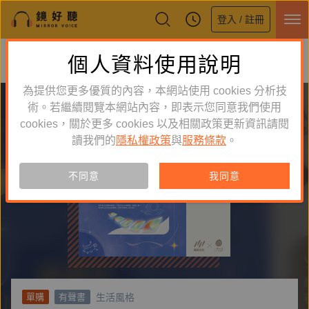
登入 / 註冊
鏡好聽全新APP上線
個人資料使用說明
下載
體驗全面升級，即刻下載
為提供您更多優質的內容，本網站使用 cookies 分析技
術。若繼續閱覽本網站內容，即表示您同意我們使用
cookies，關於更多 cookies 以及相關政策更新資訊請閱
讀我們的
隱私權政策
與
服務條款
。
不同意
我同意
生活風格
單購
有聲書