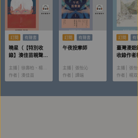
李惠貞
出版界資深工作者，曾獲 2016 金鼎奬雜誌類個人奬最
佳主編、2023 誠品閱讀職人大賞「年度最期待作
訂閱
有聲書
訂閱
有聲書
訂閱
有
家」。現為獨立工作者，以「獨角獸計劃」進行各種推
曉星（【特別收
午夜按摩師
臺灣漫遊
廣閱讀活動、經營閱讀空間「a reader」、主持
錄】湊佳苗親聲朗
收錄作者
podcast節目「獨角獸的靈感圖書館」。著有《成為自
讀＆創作動機）
唸〈後記
主播
徐壽柏
楊雅淳
主播
張怡沁
主播
張怡
由人》、《給未來的讀者》、《大人只知道部分的世
作者
湊佳苗
作者
譚端
作者
楊双
界》、《成為企劃人》，與女兒合著《和媽媽互相喜歡
的日子》、《和女兒一起旅行的日子》。主編維摩舍出
版品《朝一座生命的山》、《一所生命的學校》、【光
師父說心經】等。