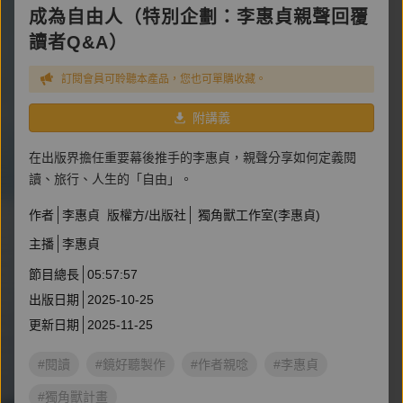
成為自由人（特別企劃：李惠貞親聲回覆
讀者Q&A）
訂閱會員可聆聽本產品，您也可單購收藏。
附講義
在出版界擔任重要幕後推手的李惠貞，親聲分享如何定義閱
讀、旅行、人生的「自由」。
作者
李惠貞
版權方/出版社
獨角獸工作室(李惠貞)
主播
李惠貞
節目總長
05:57:57
出版日期
2025-10-25
更新日期
2025-11-25
#閱讀
#鏡好聽製作
#作者親唸
#李惠貞
#獨角獸計畫