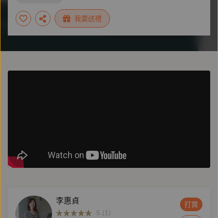
我要送禮
李惠貞
打賞
5 (1)