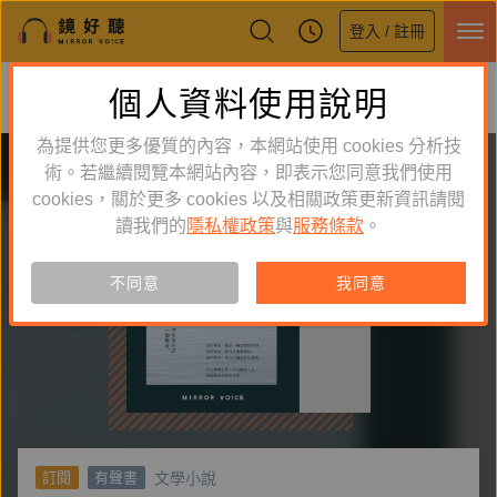
登入 / 註冊
鏡好聽全新APP上線
個人資料使用說明
下載
體驗全面升級，即刻下載
為提供您更多優質的內容，本網站使用 cookies 分析技
術。若繼續閱覽本網站內容，即表示您同意我們使用
cookies，關於更多 cookies 以及相關政策更新資訊請閱
讀我們的
隱私權政策
與
服務條款
。
不同意
我同意
文學小說
訂閱
有聲書