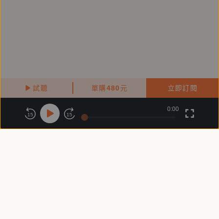
=====
產品企劃：王子懿
錄音/後製：林仁斌
試聽
單購
480
元
立即訂閱
0:00
關於鏡好聽
版權政策
隱私政策
15
15
商務合作
付費條款
會員條款
常見問題
客服信箱