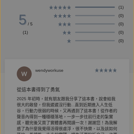
……
(1)
5
(0)
/ 5
(0)
《成為自由人》共有48篇隨筆，以「自由」為主題，
(1)
(0)
談論關於工作、閱讀、旅行、人生等等課題。透過如實
(0)
真誠的闡述，提供另一種觀看事物的角度，也是多年在
出版業界擔任重要幕後推手──李惠貞的首本個人著
作，分享其長年積累的專業經驗和人生哲學。
wendyworkuse
現代人講求快速，但自己的答案，在網路上是找不到
從這本書得到了勇氣
的。因而這本書也是一份邀請，邀請你張開眼睛，看見
2025 年初時，就有朋友跟我分享了這本書，說會給我
自己生命的美麗，以及不論任何處境，都不要忘記，永
很大的啟發，但我遲遲沒行動...直到近期進入人生低
遠可以為自己創造新的選項。重新為自己定錨，更勇敢
谷，行動力很弱的時候，又再遇到了這本書！從作者的
地去探索和體驗，全然發揮自己，活出最自在、自信的
聲音內得到一種穩穩落地，一步一步往前行走的紮實
感，聽完後又買了實體書再閱讀一次！謝謝您！為我解
自我。
惑了為什麼我覺得活得很虛浮，很不快樂，以及該如何