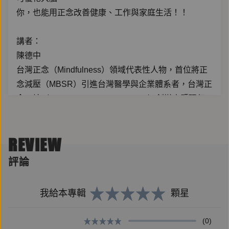
你，也能用正念改善健康、工作與家庭生活！！
講者：
陳德中
台灣正念（Mindfulness）領域代表性人物，首位將正
念減壓（MBSR）引進台灣醫學與企業體系者，台灣正
念工坊（Taiwan Mindfulness Center）創辦人暨現任
執行長，亦為執照心理師。
美國密西根州立大學心理諮商碩士、美國麻州大學醫學
REVIEW
院正念中心（CFM）正念減壓完整師資訓練。此外，
個人具有多年禪修基礎與指導經驗，致力於東西方智慧
評論
之整合與實踐。
曾於台大醫院、台北榮總、北市聯合醫院、耕莘醫院等
我給本專輯
顆星
大型教學醫院帶領正念訓練，並於台北醫學大學為醫學
系學生指導MBSR。此外，亦是台積電、廣達電腦、麗
(0)
嬰房、聯發科等大型企業之正念指導師資。經常接受各