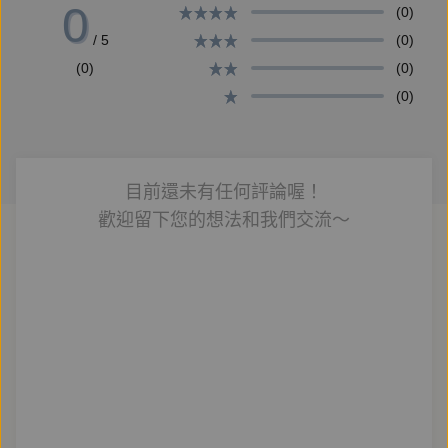
0
(0)
式平面與電子媒體採訪，期盼更多繁忙的現代人都能從
/ 5
(0)
正念受益，找回健康、喜悅、穩定與自信的自己。
(0)
(0)
(0)
目前還未有任何評論喔！
歡迎留下您的想法和我們交流～