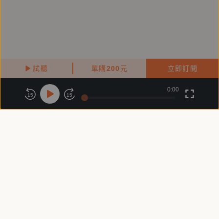
試聽
單購
200
元
立即訂閱
0:00
關於鏡好聽
版權政策
隱私政策
15
15
商務合作
付費條款
會員條款
常見問題
客服信箱
客服時間：週一 ～ 週五10:00 - 18:00（國定假日除外）
Copyright © 2025 精鏡傳媒股份有限公司 All Rights Reserved