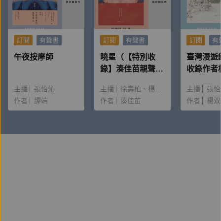
訂閱
有聲書
訂閱
有聲書
訂閱
有
午夜按摩師
曉星（【特別收
臺灣漫遊
錄】湊佳苗親聲朗
收錄作者
讀＆創作動機）
唸〈後記
主播
張怡沁
主播
徐壽柏
楊雅淳
主播
張怡
作者
譚端
作者
湊佳苗
作者
楊双