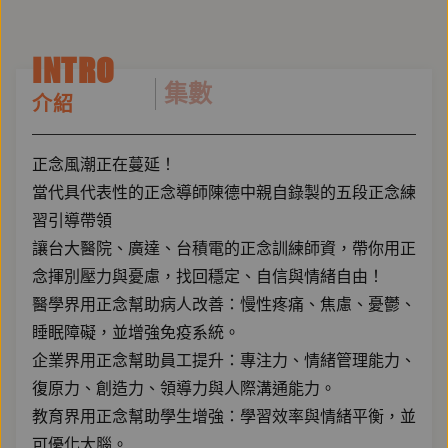
INTRO
集數
介紹
正念風潮正在蔓延！
當代具代表性的正念導師陳德中親自錄製的五段正念練
習引導帶領
讓台大醫院、廣達、台積電的正念訓練師資，帶你用正
念揮別壓力與憂慮，找回穩定、自信與情緒自由！
醫學界用正念幫助病人改善：慢性疼痛、焦慮、憂鬱、
睡眠障礙，並增強免疫系統。
企業界用正念幫助員工提升：專注力、情緒管理能力、
復原力、創造力、領導力與人際溝通能力。
教育界用正念幫助學生增強：學習效率與情緒平衡，並
可優化大腦。