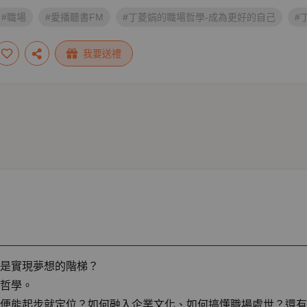
#職場
#愛播聽書FM
#丁菱娟的職場哲學-成為更好的自己
#
我要送禮
是實現夢想的階梯？
哲學。
便能起步就定位？如何融入企業文化、如何搞懂職場處世？還有