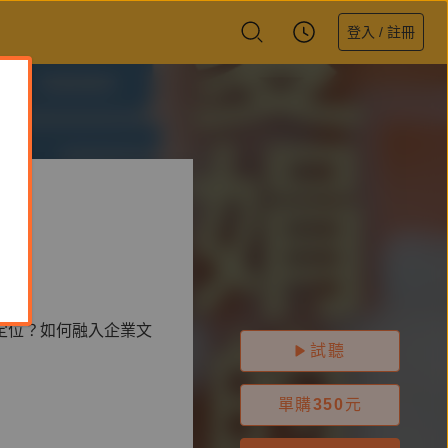
登入 / 註冊
己
定位？如何融入企業文
試聽
單購
350
元