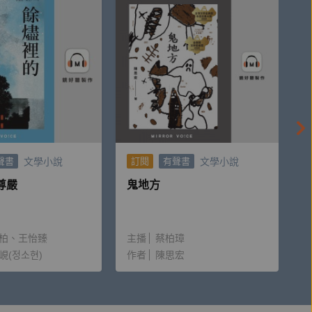
文學小說
文學小說
聲書
訂閱
有聲書
尊嚴
鬼地方
柏
王怡臻
主播
蔡柏璋
峴(정소현)
作者
陳思宏