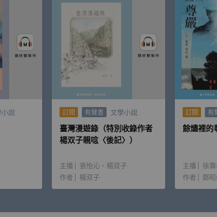
學小說
文學小說
訂閱
有聲書
訂閱
有
臺灣漫遊錄（特別收錄作者
餘燼裡的
楊双子親唸〈後記〉）
主播
張怡沁
楊双子
主播
徐壽
作者
楊双子
作者
鄭昭