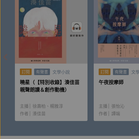
文學小說
文
訂閱
有聲書
訂閱
有聲書
曉星（【特別收錄】湊佳苗
午夜按摩師
親聲朗讀＆創作動機）
主播
徐壽柏
楊雅淳
主播
張怡沁
作者
湊佳苗
作者
譚端