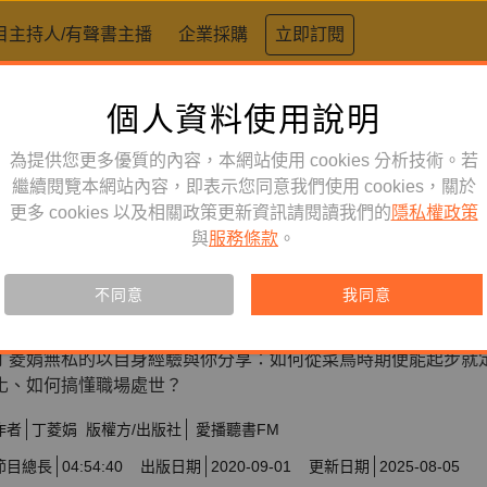
目主持人/有聲書主播
企業採購
立即訂閱
個人資料使用說明
為提供您更多優質的內容，本網站使用 cookies 分析技術。若
繼續閱覽本網站內容，即表示您同意我們使用 cookies，關於
更多 cookies 以及相關政策更新資訊請閱讀我們的
隱私權政策
心理勵志
訂閱
有聲書
與
服務條款
。
丁菱娟的職場哲學-成為更好的自
不同意
我同意
訂閱會員可聆聽本產品，您也可單購收藏。
丁菱娟無私的以自身經驗與你分享：如何從菜鳥時期便能起步就
化、如何搞懂職場處世？
作者
丁菱娟
版權方/出版社
愛播聽書FM
節目總長
04:54:40
出版日期
2020-09-01
更新日期
2025-08-05