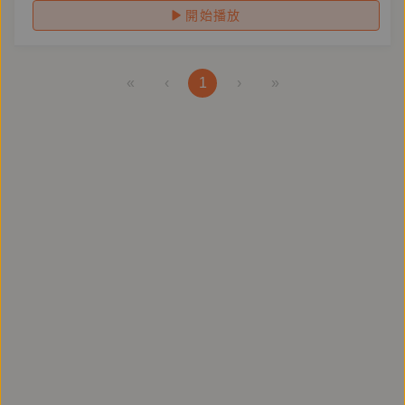
開始播放
«
‹
1
›
»