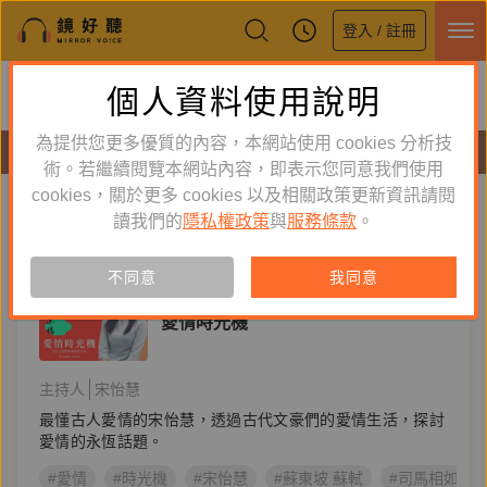
登入 / 註冊
鏡好聽全新APP上線
個人資料使用說明
下載
體驗全面升級，即刻下載
為提供您更多優質的內容，本網站使用 cookies 分析技
節目
術。若繼續閱覽本網站內容，即表示您同意我們使用
cookies，關於更多 cookies 以及相關政策更新資訊請閱
標籤：
愛情
新到舊
舊到新
讀我們的
隱私權政策
與
服務條款
。
節目
不同意
我同意
文學生活
愛情時光機
主持人
宋怡慧
最懂古人愛情的宋怡慧，透過古代文豪們的愛情生活，探討
愛情的永恆話題。
#愛情
#時光機
#宋怡慧
#蘇東坡 蘇軾
#司馬相如 卓