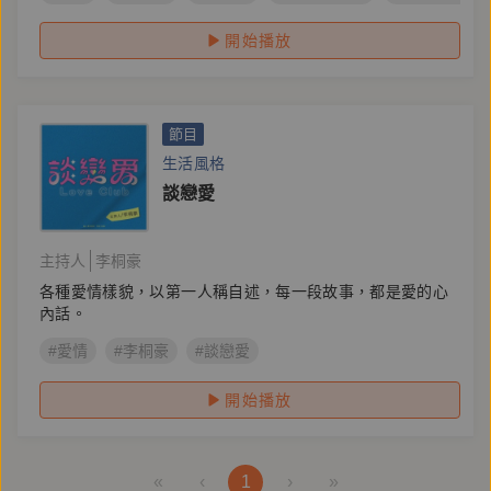
開始播放
節目
生活風格
談戀愛
主持人
李桐豪
各種愛情樣貌，以第一人稱自述，每一段故事，都是愛的心
內話。
#愛情
#李桐豪
#談戀愛
開始播放
«
‹
1
›
»