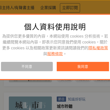
目主持人/有聲書主播
企業採購
立即訂閱
個人資料使用說明
標籤：
馬世芳
為提供您更多優質的內容，本網站使用 cookies 分析技術。若
藝術人文
繼續閱覽本網站內容，即表示您同意我們使用 cookies，關於
節目
更多 cookies 以及相關政策更新資訊請閱讀我們的
隱私權政策
藝想不到：國家文藝獎得主問
與
服務條款
。
主持人
馬世芳
國家文化藝術基
聽第24屆國家文藝獎得主 × 最
不同意
我同意
到的對談
#吳明益
#馬世芳
#國家文
知識好好玩
節目
城市聆聽