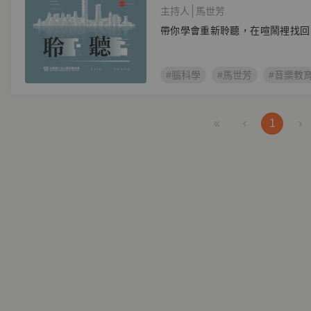
主持人
馬世芳
帶你學會重新聆聽，在喧鬧裡找回
#腦科學
#馬世芳
#音樂教
«
‹
1
›