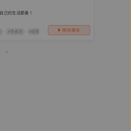
自己的生活節奏！
開始播放
育
#李承宗
#財團法人台新銀行文化藝術基金會
#范欽慧
#聲
»