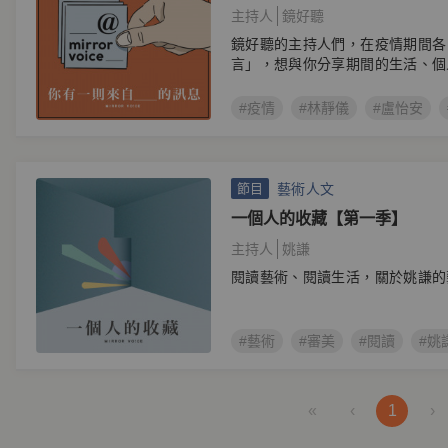
主持人
鏡好聽
鏡好聽的主持人們，在疫情期間各
言」，想與你分享期間的生活、個
#疫情
#林靜儀
#盧怡安
藝術人文
節目
一個人的收藏【第一季】
主持人
姚謙
閱讀藝術、閱讀生活，關於姚謙的
#藝術
#審美
#閱讀
#姚
«
‹
1
›