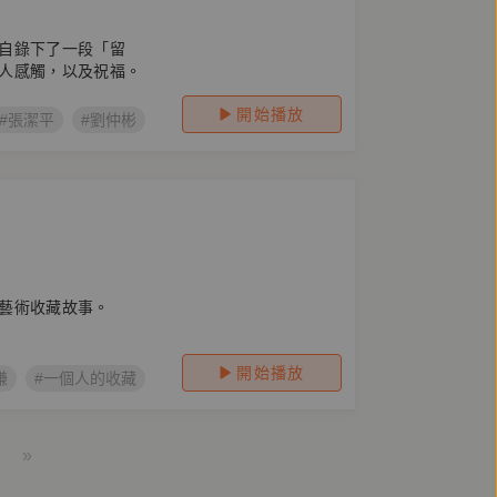
自錄下了一段「留
人感觸，以及祝福。
開始播放
#張潔平
#劉仲彬
#羅浥薇薇
#馬欣
#瞿欣怡
#姚謙
#
藝術收藏故事。
開始播放
謙
#一個人的收藏
#收藏
#生活
#收藏家
#一個人的收藏S0
»