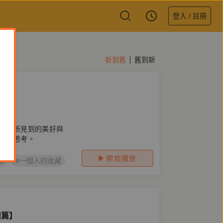
登入 / 註冊
新到舊
舊到新
界與所見到的美好與
應的思考。
開始播放
謙
#一個人的收藏
#收藏
#生活
#一個人的收藏S02
情篇】