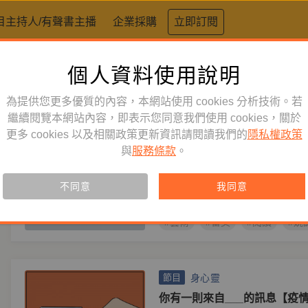
目主持人/有聲書主播
企業採購
立即訂閱
個人資料使用說明
標籤：
姚謙
為提供您更多優質的內容，本網站使用 cookies 分析技術。若
藝術人文
繼續閱覽本網站內容，即表示您同意我們使用 cookies，關於
節目
更多 cookies 以及相關政策更新資訊請閱讀我們的
隱私權政策
一個人的收藏【第二季】
與
服務條款
。
主持人
姚謙
姚謙與你一起閱讀藝術家眼中的世
不同意
我同意
悲戚，分享個人審美思想與生命對
#藝術
#審美
#閱讀
#姚
身心靈
節目
你有一則來自___的訊息【疫