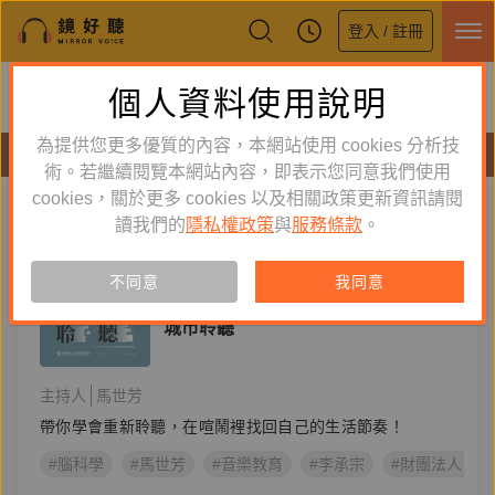
登入 / 註冊
鏡好聽全新APP上線
個人資料使用說明
下載
體驗全面升級，即刻下載
為提供您更多優質的內容，本網站使用 cookies 分析技
節目
術。若繼續閱覽本網站內容，即表示您同意我們使用
cookies，關於更多 cookies 以及相關政策更新資訊請閱
標籤：
腦科學
新到舊
舊到新
讀我們的
隱私權政策
與
服務條款
。
節目
不同意
我同意
知識好好玩
城市聆聽
主持人
馬世芳
帶你學會重新聆聽，在喧鬧裡找回自己的生活節奏！
#腦科學
#馬世芳
#音樂教育
#李承宗
#財團法人台