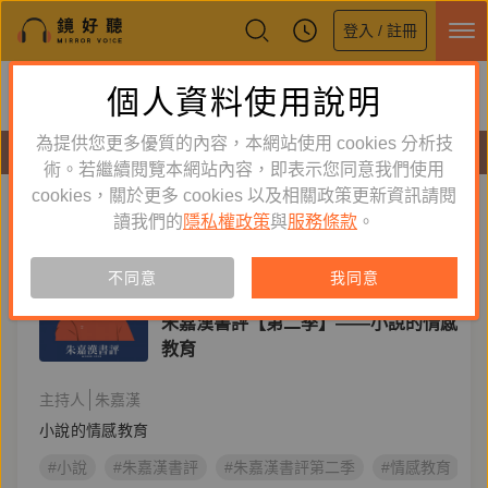
登入 / 註冊
鏡好聽全新APP上線
個人資料使用說明
下載
體驗全面升級，即刻下載
為提供您更多優質的內容，本網站使用 cookies 分析技
節目
術。若繼續閱覽本網站內容，即表示您同意我們使用
cookies，關於更多 cookies 以及相關政策更新資訊請閱
標籤：
朱嘉漢書評
新到舊
舊到新
讀我們的
隱私權政策
與
服務條款
。
節目
不同意
我同意
文學生活
朱嘉漢書評【第二季】——小說的情感
教育
主持人
朱嘉漢
小說的情感教育
#小說
#朱嘉漢書評
#朱嘉漢書評第二季
#情感教育