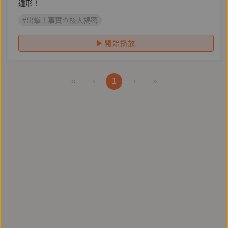
遁形！
#出擊！事實查核大揭密
開始播放
«
‹
1
›
»