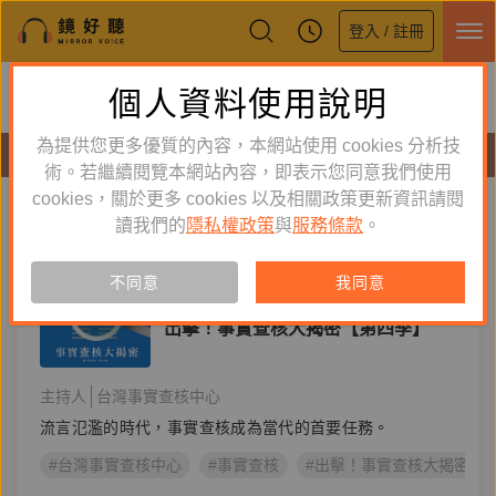
登入 / 註冊
鏡好聽全新APP上線
個人資料使用說明
下載
體驗全面升級，即刻下載
為提供您更多優質的內容，本網站使用 cookies 分析技
節目
術。若繼續閱覽本網站內容，即表示您同意我們使用
cookies，關於更多 cookies 以及相關政策更新資訊請閱
標籤：
出擊！事實查核大揭密
新到舊
舊到新
讀我們的
隱私權政策
與
服務條款
。
節目
不同意
我同意
新聞直擊
出擊！事實查核大揭密【第四季】
主持人
台灣事實查核中心
流言氾濫的時代，事實查核成為當代的首要任務。
#台灣事實查核中心
#事實查核
#出擊！事實查核大揭密