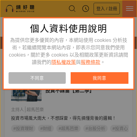
登入 / 註冊
鏡好聽全新APP上線
個人資料使用說明
下載
體驗全面升級，即刻下載
為提供您更多優質的內容，本網站使用 cookies 分析技
節目
術。若繼續閱覽本網站內容，即表示您同意我們使用
cookies，關於更多 cookies 以及相關政策更新資訊請閱
標籤：
台股分析
新到舊
舊到新
讀我們的
隱私權政策
與
服務條款
。
節目
不同意
我同意
投資理財
投資不踩雷【第二季】
主持人
超馬芭樂
投資市場風大雨大，不想踩雷，得先搞懂背後的邏輯！
#投資理財
#財經
#超馬芭樂
#台股分析
#投資心法