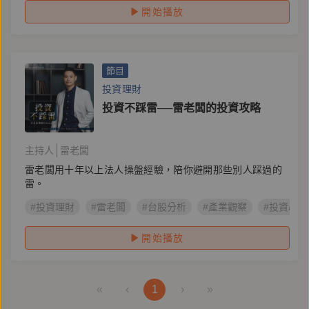
開始播放
節目
投資理財
投資不踩雷──雷老闆的投資攻略
主持人
雷老闆
雷老闆用十年以上法人操盤經驗，陪你避開那些別人踩過的
雷。
#投資理財
#雷老闆
#台股分析
#產業觀察
#投資心法
開始播放
«
‹
1
›
»