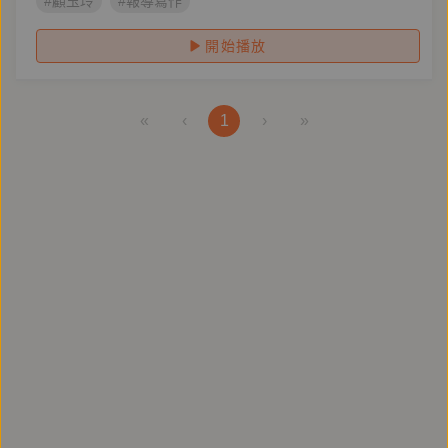
#顧玉玲
#報導寫作
開始播放
«
‹
1
›
»