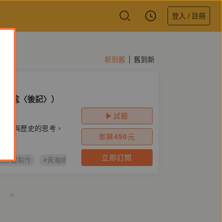
登入 / 註冊
新到舊
舊到新
嶢親唸〈後記〉）
試聽
自然與歷史的思考，
單購
450
元
立即訂閱
鏡好聽製作
#黃瀚嶢
#知本溼地
#光電
#傳統領域
#春山
»