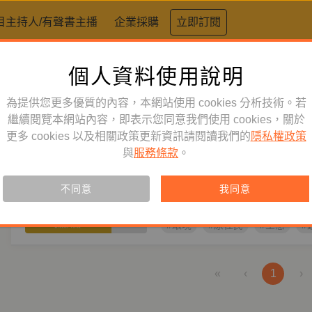
目主持人/有聲書主播
企業採購
立即訂閱
個人資料使用說明
標籤：
環境
為提供您更多優質的內容，本網站使用 cookies 分析技術。若
文學小說
繼續閱覽本網站內容，即表示您同意我們使用 cookies，關於
訂閱
有聲書
更多 cookies 以及相關政策更新資訊請閱讀我們的
隱私權政策
沒口之河（特別收錄作者黃瀚
與
服務條款
。
主播
張心哲
作者
黃瀚嶢
從一片將被開發的溼地，漫流出對
不同意
我同意
充滿詩意的社會實踐與反思。
#環境
#原住民
#生態
#
«
‹
1
›