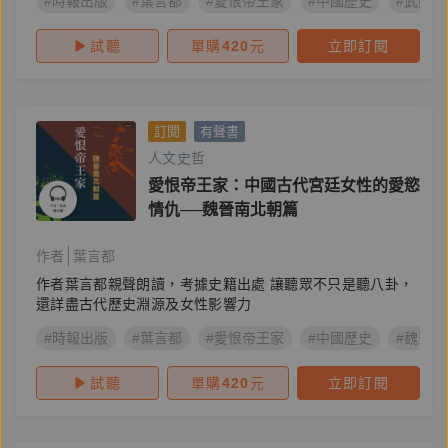
#時報出版
#葉言都
#愛恨帝王家
#中國歷史
#武則天
試聽
單購
420
元
立即訂閱
訂閱
有聲書
人文史哲
愛恨帝王家：中國古代宮廷女性的愛慾
情仇──魏晉南北朝篇
作者
葉言都
作者葉言都親聲朗讀，考據史籍出處 讓聽眾不只是聽八卦，
還詳盡古代歷史淵源及女性影響力
#時報出版
#葉言都
#愛恨帝王家
#中國歷史
#魏晉南
試聽
單購
420
元
立即訂閱