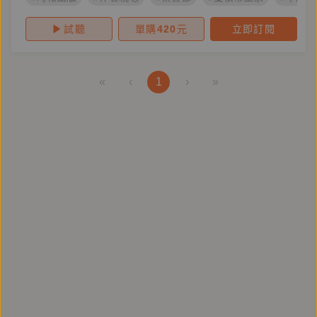
試聽
單購
420
元
立即訂閱
«
‹
1
›
»