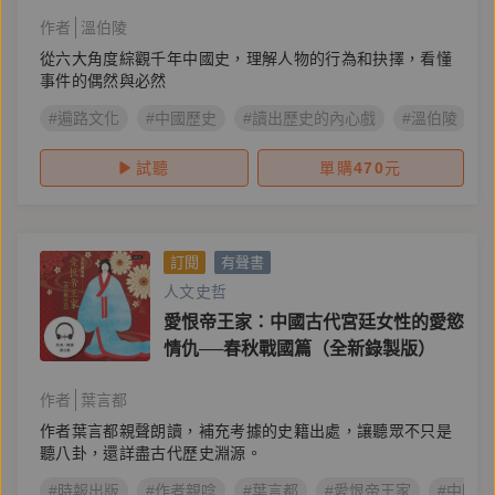
作者
溫伯陵
從六大角度綜觀千年中國史，理解人物的行為和抉擇，看懂
事件的偶然與必然
#遍路文化
#中國歷史
#讀出歷史的內心戲
#溫伯陵
試聽
單購
470
元
訂閱
有聲書
人文史哲
愛恨帝王家：中國古代宮廷女性的愛慾
情仇──春秋戰國篇（全新錄製版）
作者
葉言都
作者葉言都親聲朗讀，補充考據的史籍出處，讓聽眾不只是
聽八卦，還詳盡古代歷史淵源。
#時報出版
#作者親唸
#葉言都
#愛恨帝王家
#中國歷