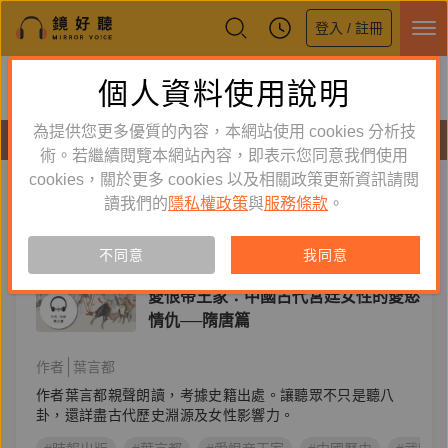
登入 / 註冊
鏡好聽全新APP上線
個人資料使用說明
下載
體驗全面升級，即刻下載
為提供您更多優質的內容，本網站使用 cookies 分析技
有聲書
術。若繼續閱覽本網站內容，即表示您同意我們使用
cookies，關於更多 cookies 以及相關政策更新資訊請閱
標籤：
中國歷史
新到舊
舊到新
讀我們的
隱私權政策
與
服務條款
。
訂閱
有聲書
不同意
我同意
人文史哲
愛恨帝王家：中國古代宮廷女性的愛慾
情仇──隋唐篇
作者
葉言都
作者葉言都親聲朗讀，考據史籍出處。讓聽眾不只是聽八
卦，還詳盡古代歷史淵源及女性影響力。