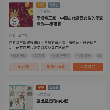
訂閱
有聲書
人文史哲
愛恨帝王家：中國古代宮廷女性的愛慾
情仇──兩漢篇
作者
葉言都
作者葉言都親聲朗讀，考據史籍出處，讓聽眾不只是聽八
卦，還詳盡古代歷史淵源及女性影響力
#時報出版
#葉言都
#愛恨帝王家
#中國歷史
#兩漢
試聽
單購
420
元
立即訂閱
單購
有聲書
人文史哲
讀出歷史的內心戲