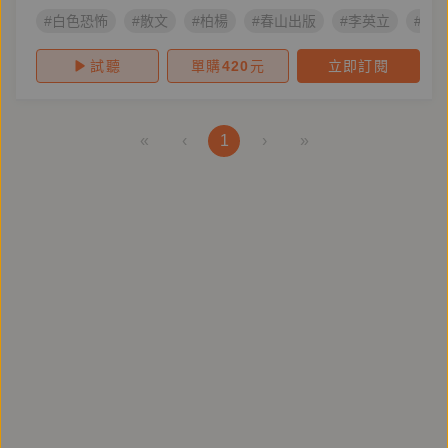
#白色恐怖
#散文
#柏楊
#春山出版
#李英立
#蕭
試聽
單購
420
元
立即訂閱
«
‹
1
›
»