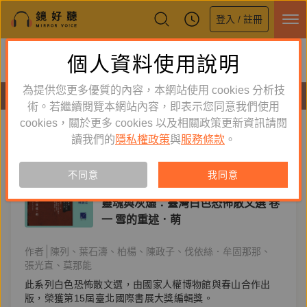
登入 / 註冊
鏡好聽全新APP上線
個人資料使用說明
下載
體驗全面升級，即刻下載
為提供您更多優質的內容，本網站使用 cookies 分析技
有聲書
術。若繼續閱覽本網站內容，即表示您同意我們使用
cookies，關於更多 cookies 以及相關政策更新資訊請閱
標籤：
張光直
新到舊
舊到新
讀我們的
隱私權政策
與
服務條款
。
訂閱
有聲書
不同意
我同意
文學小說
靈魂與灰燼：臺灣白色恐怖散文選 卷
一 雪的重述．萌
作者
陳列
葉石濤
柏楊
陳政子
伐依絲．牟固那那
張光直
莫那能
此系列白色恐怖散文選，由國家人權博物館與春山合作出
版，榮獲第15屆臺北國際書展大獎編輯獎。