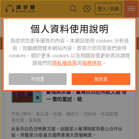
登入 / 註冊
鏡好聽全新APP上線
個人資料使用說明
下載
體驗全面升級，即刻下載
為提供您更多優質的內容，本網站使用 cookies 分析技
有聲書
術。若繼續閱覽本網站內容，即表示您同意我們使用
cookies，關於更多 cookies 以及相關政策更新資訊請閱
標籤：
國家人權博物館
新到舊
舊到新
讀我們的
隱私權政策
與
服務條款
。
訂閱
有聲書
不同意
我同意
文學小說
靈魂與灰燼：臺灣白色恐怖散文選 卷
一 雪的重述．萌
作者
陳列
葉石濤
柏楊
陳政子
伐依絲．牟固那那
張光直
莫那能
此系列白色恐怖散文選，由國家人權博物館與春山合作出
版，榮獲第15屆臺北國際書展大獎編輯獎。