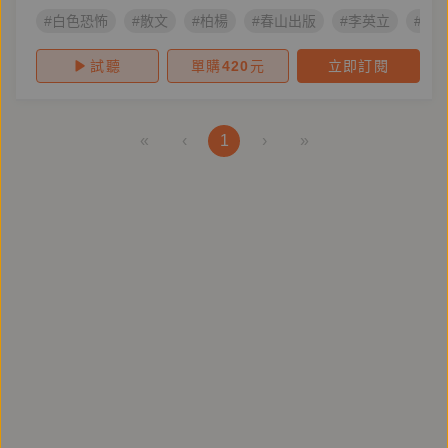
#白色恐怖
#散文
#柏楊
#春山出版
#李英立
#蕭
試聽
單購
420
元
立即訂閱
«
‹
1
›
»