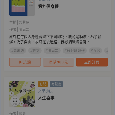
第九個身體
主播
曾紫庭
作者
陳思宏
原鄉在每個人身體會留下不同印記，我的是勒痕。為了鬆
綁，為了自由，故鄉在後追趕，我必須繼續書寫。
#鬼地方
#散文
#陳思宏
#鏡好聽製作
#九歌
#社
試聽
單購
380
元
立即訂閱
訂閱
有聲書
文學小說
人生喜事
作者
騷夏