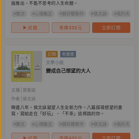
版推出，不能不思考的人生命題。
#散文
#心理勵志
#鏡好聽製作
#侯文詠
#我的天才夢
試聽
單購
332
元
立即訂閱
訂閱
有聲書
文學小說
變成自己想望的大人
主播
曾紫庭
作者
侯文詠
暌違八年，侯文詠凝望人生全新力作。八篇探尋想望的書
寫，寫給走在「好玩」、「不乖」這條路的你。
#散文
#心理勵志
#鏡好聽製作
#侯文詠
#我的天才夢
試聽
單購
420
元
立即訂閱