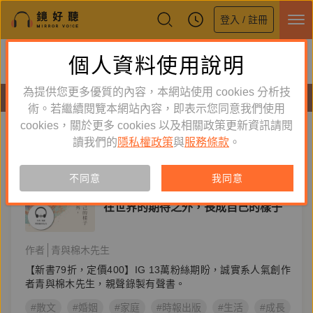
登入 / 註冊
鏡好聽全新APP上線
個人資料使用說明
下載
體驗全面升級，即刻下載
為提供您更多優質的內容，本網站使用 cookies 分析技
有聲書
術。若繼續閱覽本網站內容，即表示您同意我們使用
cookies，關於更多 cookies 以及相關政策更新資訊請閱
標籤：
散文
新到舊
舊到新
讀我們的
隱私權政策
與
服務條款
。
訂閱
有聲書
不同意
我同意
文學小說
在世界的期待之外，長成自己的樣子
作者
青與棉木先生
【新書79折，定價400】IG 13萬粉絲期盼，誠實系人氣創作
者青與棉木先生，親聲錄製有聲書。
#散文
#婚姻
#家庭
#時報出版
#生活
#成長
#