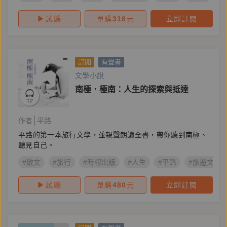
試聽
單購
316
元
立即訂閱
訂閱
有聲書
文學小說
南極．極南：人生的探索與抵達
作者
平路
平路的第一本旅行文學，並親聲朗讀全書，帶你聽到南極、
聽見自己。
#散文
#旅行
#時報出版
#人生
#平路
#旅遊文學
試聽
單購
480
元
立即訂閱