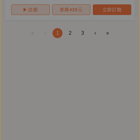
試聽
單購
420
元
立即訂閱
«
‹
1
2
3
›
»