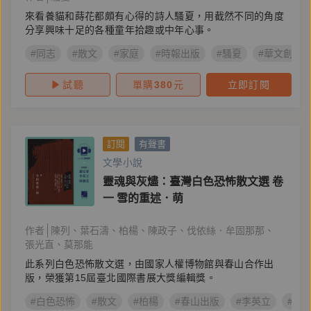
來看養貓和蒔花都頗有心得的詩人騷夏，用截然不同的角度
分享興味十足的各種童年拾趣或中年心事。
#同志
#散文
#家庭
#時報出版
#騷夏
#華文創作
試聽
單購
380
元
立即訂閱
訂閱
有聲書
文學小說
靈魂與灰燼：臺灣白色恐怖散文選 卷
一 雪的重述．萌
作者
陳列
葉石濤
柏楊
陳政子
伐依絲．牟固那那
張光直
莫那能
此系列白色恐怖散文選，由國家人權博物館與春山合作出
版，榮獲第15屆臺北國際書展大獎編輯獎。
#白色恐怖
#散文
#柏楊
#春山出版
#李英立
#蕭