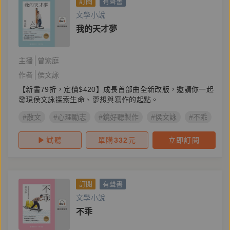
訂閱
有聲書
文學小說
我的天才夢
主播
曾紫庭
作者
侯文詠
【新書79折，定價$420】成長首部曲全新改版，邀請你一起
發現侯文詠探索生命、夢想與寫作的起點。
#散文
#心理勵志
#鏡好聽製作
#侯文詠
#不乖
#
試聽
單購
332
元
立即訂閱
訂閱
有聲書
文學小說
不乖