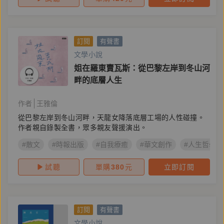
訂閱
有聲書
文學小說
姐在羅東賣瓦斯：從巴黎左岸到冬山河
畔的底層人生
作者
王雅倫
從巴黎左岸到冬山河畔，天龍女降落底層工場的人性碰撞。
作者親自錄製全書，眾多親友聲援演出。
#散文
#時報出版
#自我療癒
#華文創作
#人生哲學
試聽
單購
380
元
立即訂閱
訂閱
有聲書
文學小說