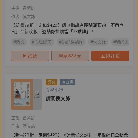
主播
曾紫庭
作者
侯文詠
【新書79折，定價$420】讓無數讀者醍醐灌頂的「不乖宣
言」全新改版，邀請你繼續當「不乖牌」！
#散文
#心理勵志
#鏡好聽製作
#侯文詠
#我的天才夢
試聽
單購
332
元
立即訂閱
訂閱
有聲書
文學小說
請問侯文詠
主播
曾紫庭
作者
侯文詠
【新書79折，定價$420】《請問侯文詠》十年後經典全新改