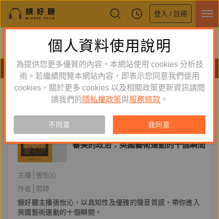
登入 / 註冊
鏡好聽全新APP上線
個人資料使用說明
下載
體驗全面升級，即刻下載
為提供您更多優質的內容，本網站使用 cookies 分析技
有聲書
術。若繼續閱覽本網站內容，即表示您同意我們使用
cookies，關於更多 cookies 以及相關政策更新資訊請閱
標籤：
前拉斐爾兄弟會
新到舊
舊到新
讀我們的
隱私權政策
與
服務條款
。
訂閱
有聲書
不同意
我同意
人文史哲
審美的政治：英國藝術運動的十個瞬間
主播
張怡沁
作者
郭婷
鏡好聽主播張怡沁，以具知性及優雅的聲音質感，帶你進入
英國藝術運動的十個瞬間。