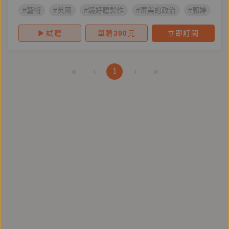
#藝術
#英國
#鏡好聽製作
#審美的政治
#郭婷
#
試聽
單購
390
元
立即訂閱
«
‹
1
›
»