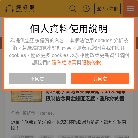
登入 / 註冊
鏡好聽全新APP上線
個人資料使用說明
下載
體驗全面升級，即刻下載
為提供您更多優質的內容，本網站使用 cookies 分析技
有聲書
術。若繼續閱覽本網站內容，即表示您同意我們使用
cookies，關於更多 cookies 以及相關政策更新資訊請閱
標籤：
自我實現
新到舊
舊到新
讀我們的
隱私權政策
與
服務條款
。
訂閱
有聲書
不同意
我同意
心理勵志
你也能學會的豐盛鍊金術：14天清除
限制信念與金錢匱乏感，重啟你的豐盛
之路
作者
葉妍伶（Renee）
這輩子能賺到多少錢，取決於你的格局有多高、認知有多開
闊！