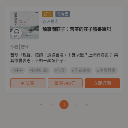
訂閱
有聲書
心理勵志
煩事問莊子：苦苓的莊子讀書筆記
作者
苦苓
苦苓「親聲」陪讀｜遭遇困境，卜卦求籤？上網問鄉民？ 與
其懷憂喪志，不如一起讀莊子。
#莊子
#時報出版
#苦苓
#作者親唸
#中國哲學
#
試聽
單購
340
元
立即訂閱
«
‹
1
›
»