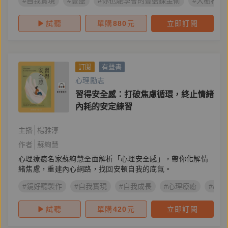
#自我實現
#豐盛
#你也能學會的豐盛鍊金術
#大樹林
試聽
單購
880
元
立即訂閱
訂閱
有聲書
心理勵志
習得安全感：打破焦慮循環，終止情緒
內耗的安定練習
主播
楊雅淳
作者
蘇絢慧
心理療癒名家蘇絢慧全面解析「心理安全感」，帶你化解情
緒焦慮，重建內心網路，找回安頓自我的底氣。
#鏡好聽製作
#自我實現
#自我成長
#心理療癒
#心
試聽
單購
420
元
立即訂閱