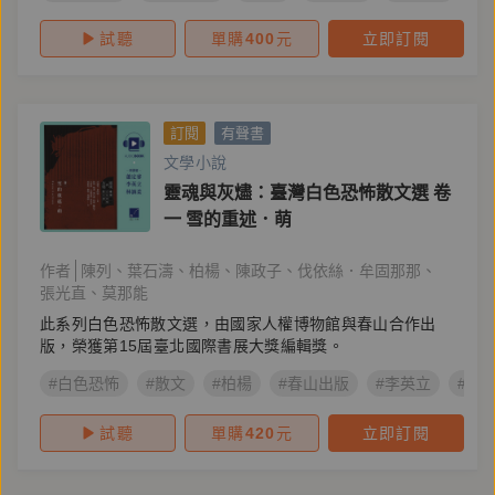
試聽
單購
400
元
立即訂閱
訂閱
有聲書
文學小說
靈魂與灰燼：臺灣白色恐怖散文選 卷
一 雪的重述．萌
作者
陳列
葉石濤
柏楊
陳政子
伐依絲．牟固那那
張光直
莫那能
此系列白色恐怖散文選，由國家人權博物館與春山合作出
版，榮獲第15屆臺北國際書展大獎編輯獎。
#白色恐怖
#散文
#柏楊
#春山出版
#李英立
#蕭
試聽
單購
420
元
立即訂閱