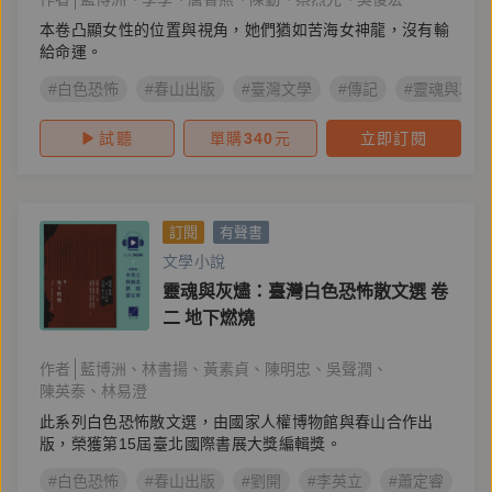
本卷凸顯女性的位置與視角，她們猶如苦海女神龍，沒有輸
給命運。
#白色恐怖
#春山出版
#臺灣文學
#傳記
#靈魂與灰燼
試聽
單購
340
元
立即訂閱
訂閱
有聲書
文學小說
靈魂與灰燼：臺灣白色恐怖散文選 卷
二 地下燃燒
作者
藍博洲
林書揚
黃素貞
陳明忠
吳聲潤
陳英泰
林易澄
此系列白色恐怖散文選，由國家人權博物館與春山合作出
版，榮獲第15屆臺北國際書展大獎編輯獎。
#白色恐怖
#春山出版
#劉開
#李英立
#蕭定睿
#