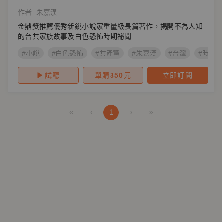
作者
朱嘉漢
金鼎獎推薦優秀新銳小說家重量級長篇著作，揭開不為人知
的台共家族故事及白色恐怖時期祕聞
#小說
#白色恐怖
#共產黨
#朱嘉漢
#台灣
#時報
試聽
單購
350
元
立即訂閱
«
‹
1
›
»