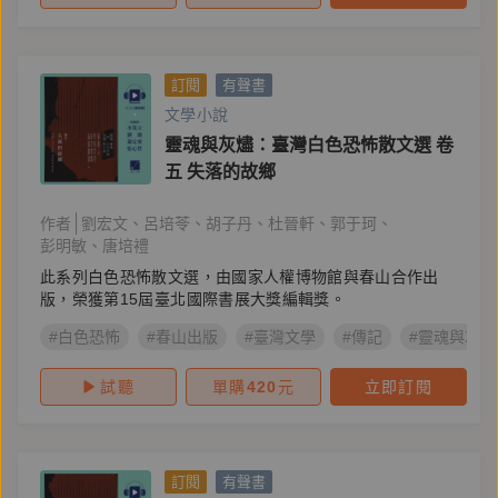
訂閱
有聲書
文學小說
靈魂與灰燼：臺灣白色恐怖散文選 卷
五 失落的故鄉
作者
劉宏文
呂培苓
胡子丹
杜晉軒
郭于珂
彭明敏
唐培禮
此系列白色恐怖散文選，由國家人權博物館與春山合作出
版，榮獲第15屆臺北國際書展大獎編輯獎。
#白色恐怖
#春山出版
#臺灣文學
#傳記
#靈魂與灰燼
試聽
單購
420
元
立即訂閱
訂閱
有聲書