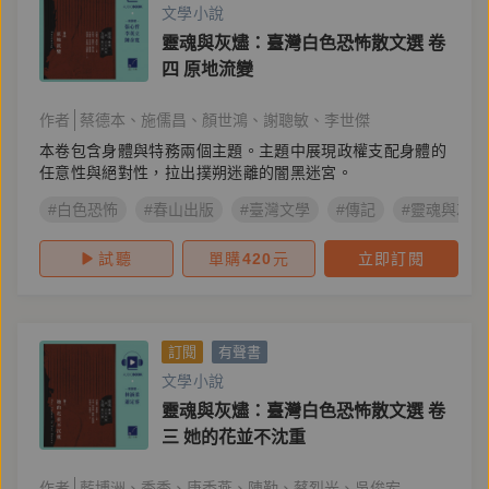
文學小說
靈魂與灰燼：臺灣白色恐怖散文選 卷
四 原地流變
作者
蔡德本
施儒昌
顏世鴻
謝聰敏
李世傑
本卷包含身體與特務兩個主題。主題中展現政權支配身體的
任意性與絕對性，拉出撲朔迷離的闇黑迷宮。
#白色恐怖
#春山出版
#臺灣文學
#傳記
#靈魂與灰燼
試聽
單購
420
元
立即訂閱
訂閱
有聲書
文學小說
靈魂與灰燼：臺灣白色恐怖散文選 卷
三 她的花並不沈重
作者
藍博洲
季季
唐香燕
陳勤
蔡烈光
吳俊宏