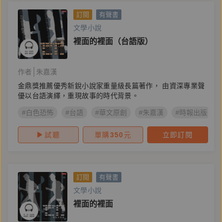
訂閱
有聲書
文學小說
裡面的裡面（台語版）
作者
朱嘉漢
金鼎獎推薦優秀新銳小說家重量級長篇著作， 由資深專業聲
優以台語演繹，重現故事的時代背景。
#白色恐怖
#台語
#華文原創
#朱嘉漢
#時報出版
試聽
單購
350
元
立即訂閱
訂閱
有聲書
文學小說
裡面的裡面