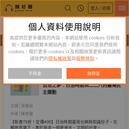
登入 / 註冊
鏡好聽全新APP上線
個人資料使用說明
下載
體驗全面升級，即刻下載
為提供您更多優質的內容，本網站使用 cookies 分析技
有聲書
術。若繼續閱覽本網站內容，即表示您同意我們使用
cookies，關於更多 cookies 以及相關政策更新資訊請閱
標籤：
白色恐怖
新到舊
舊到新
讀我們的
隱私權政策
與
服務條款
。
訂閱
有聲書
不同意
我同意
人文史哲
自治之夢：日治時期到二二八的臺灣民
主運動
主播
曾紫庭
作者
陳翠蓮
【新書79折！定價400】日治時期臺灣仕紳與知識份子，在
解放思潮下，勇於追求一個更進步、文明的社會。