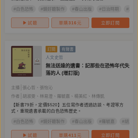
#白色恐怖
#鏡好聽製作
#春山出版
#日治時期
#民
試聽
單購
316
元
立即訂閱
訂閱
有聲書
人文史哲
無法送達的遺書：記那些在恐怖年代失
落的人 (增訂版)
主播
張心哲
張怡沁
作者
胡淑雯
林易澄
羅毓嘉
楊美紅
林傳凱
【新書79折，定價$520】五位寫作者透過訪談、考證等方
式，重現遺書承載的白色恐怖歷史。
#白色恐怖
#鏡好聽製作
#春山出版
#羅毓嘉
#胡淑雯
試聽
單購
411
元
立即訂閱