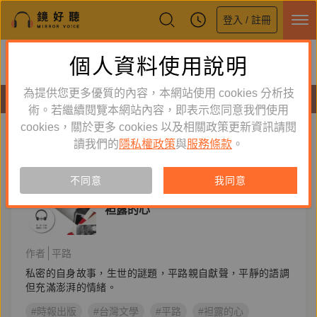
登入 / 註冊
鏡好聽全新APP上線
個人資料使用說明
下載
體驗全面升級，即刻下載
為提供您更多優質的內容，本網站使用 cookies 分析技
有聲書
術。若繼續閱覽本網站內容，即表示您同意我們使用
cookies，關於更多 cookies 以及相關政策更新資訊請閱
標籤：
台灣文學
新到舊
舊到新
讀我們的
隱私權政策
與
服務條款
。
訂閱
有聲書
不同意
我同意
文學小說
袒露的心
作者
平路
私密的自身故事，生世的謎題，平路親自獻聲，平靜的語調
但充滿澎湃的情緒。
#時報出版
#台灣文學
#平路
#袒露的心