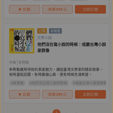
試聽
單購
350
元
立即訂閱
訂閱
有聲書
文學小說
他們沒在寫小說的時候：戒嚴台灣小說
家群像
作者
朱宥勳
朱宥勳運用特有的表達魅力，講述臺灣文學家的精彩故事，
有時盪氣回腸，有時痛徹心扉，更有時候充滿希望。
#朱宥勳
#他們沒在寫小說的時候
#戒嚴台灣小說家群像
試聽
單購
380
元
立即訂閱