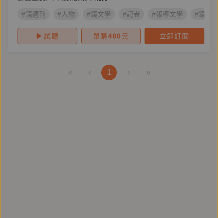
#鏡週刊
#人物
#鏡文學
#記者
#報導文學
#鏡好
試聽
單購
480
元
立即訂閱
«
‹
1
›
»