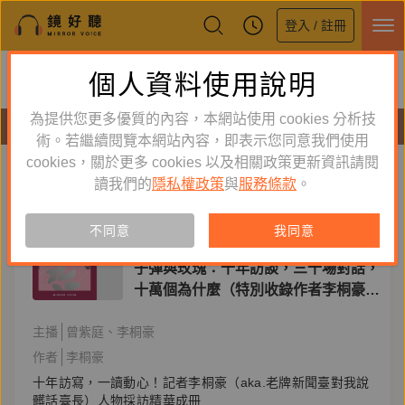
登入 / 註冊
鏡好聽全新APP上線
個人資料使用說明
下載
體驗全面升級，即刻下載
為提供您更多優質的內容，本網站使用 cookies 分析技
有聲書
術。若繼續閱覽本網站內容，即表示您同意我們使用
cookies，關於更多 cookies 以及相關政策更新資訊請閱
標籤：
採訪
新到舊
舊到新
讀我們的
隱私權政策
與
服務條款
。
訂閱
有聲書
不同意
我同意
人文史哲
子彈與玫瑰：十年訪談，三十場對話，
十萬個為什麼（特別收錄作者李桐豪親
唸〈前言〉）
主播
曾紫庭
李桐豪
作者
李桐豪
十年訪寫，一讀動心！記者李桐豪（aka.老牌新聞臺對我說
髒話臺長）人物採訪精華成冊