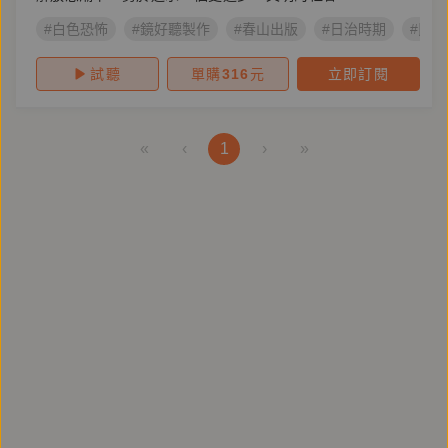
#白色恐怖
#鏡好聽製作
#春山出版
#日治時期
#民
試聽
單購
316
元
立即訂閱
«
‹
1
›
»