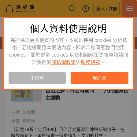
登入 / 註冊
鏡好聽全新APP上線
個人資料使用說明
下載
體驗全面升級，即刻下載
為提供您更多優質的內容，本網站使用 cookies 分析技
有聲書
術。若繼續閱覽本網站內容，即表示您同意我們使用
cookies，關於更多 cookies 以及相關政策更新資訊請閱
標籤：
臺灣文化協會
新到舊
舊到新
讀我們的
隱私權政策
與
服務條款
。
訂閱
有聲書
不同意
我同意
人文史哲
自治之夢：日治時期到二二八的臺灣民
主運動
主播
曾紫庭
作者
陳翠蓮
【新書79折！定價400】日治時期臺灣仕紳與知識份子，在
解放思潮下，勇於追求一個更進步、文明的社會。