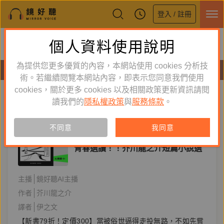
登入 / 註冊
鏡好聽全新APP上線
個人資料使用說明
下載
體驗全面升級，即刻下載
為提供您更多優質的內容，本網站使用 cookies 分析技
有聲書
術。若繼續閱覽本網站內容，即表示您同意我們使用
cookies，關於更多 cookies 以及相關政策更新資訊請閱
標籤：
青春選讀
新到舊
舊到新
讀我們的
隱私權政策
與
服務條款
。
訂閱
有聲書
AI
不同意
我同意
文學小說
青春選讀！！芥川龍之介短篇小說選
主播
鏡好聽AI主播
作者
芥川龍之介
譯者
伊之文
【新書79折！定價300】當被俗世逼得走投無路，不如先嘗