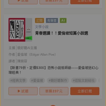
試聽
單購
237
元
立即訂閱
訂閱
有聲書
AI
文學小說
青春選讀！！愛倫坡短篇小說選
主播
鏡好聽AI主播
作者
愛倫坡（Edgar Allan Poe）
譯者
陳婉容
【新書79折，定價$300】恐怖小說祖師爺——愛倫坡迷幻心
理經典！
#經典文學
#愛倫坡
#鏡好聽製作
#逗點文創結社
#
試聽
單購
237
元
立即訂閱