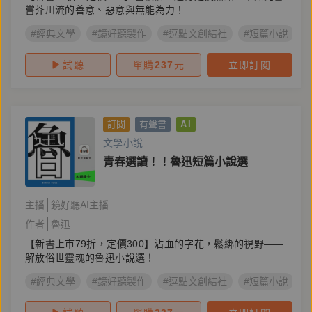
嘗芥川流的善意、惡意與無能為力！
#經典文學
#鏡好聽製作
#逗點文創結社
#短篇小說
試聽
單購
237
元
立即訂閱
訂閱
有聲書
AI
文學小說
青春選讀！！魯迅短篇小說選
主播
鏡好聽AI主播
作者
魯迅
【新書上市79折，定價300】沾血的字花，鬆綁的視野——
解放俗世靈魂的魯迅小說選！
#經典文學
#鏡好聽製作
#逗點文創結社
#短篇小說