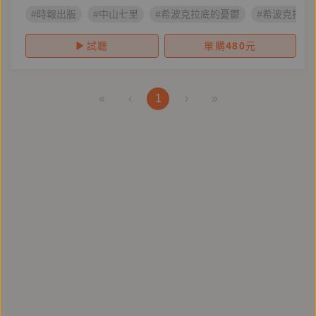
#時報出版
#中山七里
#希波克拉底的憂鬱
#希波克拉底
試聽
單購
480
元
«
‹
1
›
»