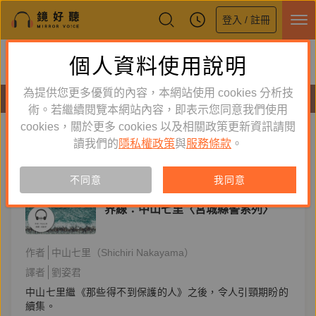
登入 / 註冊
鏡好聽全新APP上線
個人資料使用說明
下載
體驗全面升級，即刻下載
為提供您更多優質的內容，本網站使用 cookies 分析技
有聲書
術。若繼續閱覽本網站內容，即表示您同意我們使用
cookies，關於更多 cookies 以及相關政策更新資訊請閱
標籤：
社會推理
新到舊
舊到新
讀我們的
隱私權政策
與
服務條款
。
單購
有聲書
不同意
我同意
文學小說
界線：中山七里〈宮城縣警系列〉
作者
中山七里（Shichiri Nakayama）
譯者
劉姿君
中山七里繼《那些得不到保護的人》之後，令人引頸期盼的
續集。