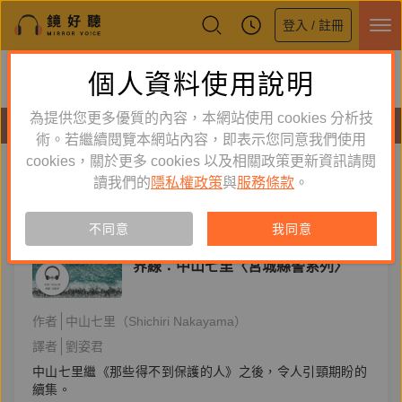
登入 / 註冊
鏡好聽全新APP上線
個人資料使用說明
下載
體驗全面升級，即刻下載
為提供您更多優質的內容，本網站使用 cookies 分析技
有聲書
術。若繼續閱覽本網站內容，即表示您同意我們使用
cookies，關於更多 cookies 以及相關政策更新資訊請閱
標籤：
宮城縣警
新到舊
舊到新
讀我們的
隱私權政策
與
服務條款
。
單購
有聲書
不同意
我同意
文學小說
界線：中山七里〈宮城縣警系列〉
作者
中山七里（Shichiri Nakayama）
譯者
劉姿君
中山七里繼《那些得不到保護的人》之後，令人引頸期盼的
續集。