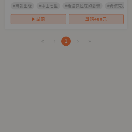
#時報出版
#中山七里
#希波克拉底的憂鬱
#希波克拉底
試聽
單購
480
元
«
‹
1
›
»