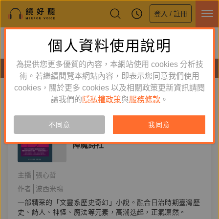
登入 / 註冊
鏡好聽全新APP上線
個人資料使用說明
下載
體驗全面升級，即刻下載
為提供您更多優質的內容，本網站使用 cookies 分析技
有聲書
術。若繼續閱覽本網站內容，即表示您同意我們使用
cookies，關於更多 cookies 以及相關政策更新資訊請閱
標籤：
櫟社
新到舊
舊到新
讀我們的
隱私權政策
與
服務條款
。
訂閱
有聲書
不同意
我同意
文學小說
降魔詩社
主播
張心哲
作者
波西米鴨
一部精采的「文靈系歷史奇幻」小說。融合日治時期臺灣歷
史、詩人、神怪、魔法等元素，高潮迭起，正氣凜然。