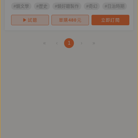
#鏡文學
#歷史
#鏡好聽製作
#奇幻
#日治時期
#
試聽
單購
480
元
立即訂閱
«
‹
1
›
»